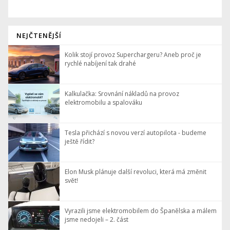
NEJČTENĚJŠÍ
Kolik stojí provoz Superchargeru? Aneb proč je
rychlé nabíjení tak drahé
Kalkulačka: Srovnání nákladů na provoz
elektromobilu a spalováku
Tesla přichází s novou verzí autopilota - budeme
ještě řídit?
Elon Musk plánuje další revoluci, která má změnit
svět!
Vyrazili jsme elektromobilem do Španělska a málem
jsme nedojeli – 2. část