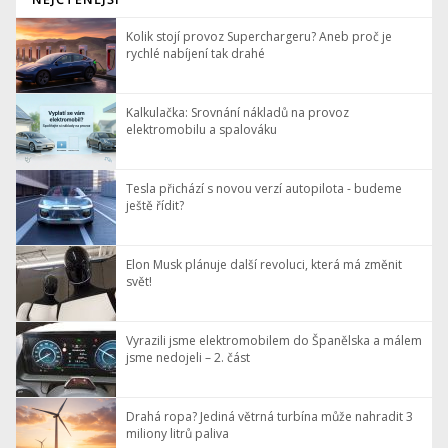
Kolik stojí provoz Superchargeru? Aneb proč je
rychlé nabíjení tak drahé
Kalkulačka: Srovnání nákladů na provoz
elektromobilu a spalováku
Tesla přichází s novou verzí autopilota - budeme
ještě řídit?
Elon Musk plánuje další revoluci, která má změnit
svět!
Vyrazili jsme elektromobilem do Španělska a málem
jsme nedojeli – 2. část
Drahá ropa? Jediná větrná turbína může nahradit 3
miliony litrů paliva