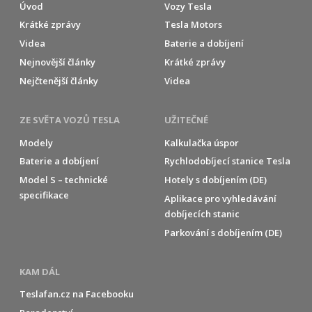
Úvod
Vozy Tesla
Krátké zprávy
Tesla Motors
Videa
Baterie a dobíjení
Nejnovější články
Krátké zprávy
Nejčtenější články
Videa
ZE SVĚTA VOZŮ TESLA
UŽITEČNÉ
Modely
Kalkulačka úspor
Baterie a dobíjení
Rychlodobíjecí stanice Tesla
Model S – technické
Hotely s dobíjením (DE)
specifikace
Aplikace pro vyhledávání
dobíjecích stanic
Parkování s dobíjením (DE)
KAM DÁL
Teslafan.cz na Facebooku