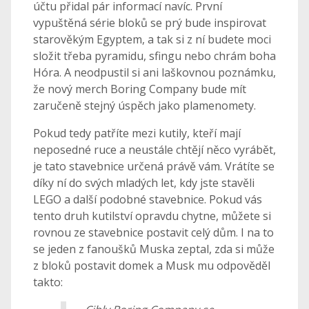
účtu přidal pár informací navíc. První
vypuštěná série bloků se prý bude inspirovat
starověkým Egyptem, a tak si z ní budete moci
složit třeba pyramidu, sfingu nebo chrám boha
Hóra. A neodpustil si ani laškovnou poznámku,
že nový merch Boring Company bude mít
zaručeně stejný úspěch jako plamenomety.
Pokud tedy patříte mezi kutily, kteří mají
neposedné ruce a neustále chtějí něco vyrábět,
je tato stavebnice určená právě vám. Vrátíte se
díky ní do svých mladých let, kdy jste stavěli
LEGO a další podobné stavebnice. Pokud vás
tento druh kutilství opravdu chytne, můžete si
rovnou ze stavebnice postavit celý dům. I na to
se jeden z fanoušků Muska zeptal, zda si může
z bloků postavit domek a Musk mu odpověděl
takto: