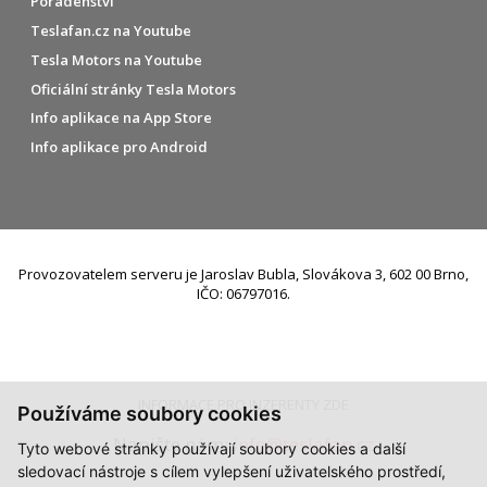
Poradenství
Teslafan.cz na Youtube
Tesla Motors na Youtube
Oficiální stránky Tesla Motors
Info aplikace na App Store
Info aplikace pro Android
Provozovatelem serveru je Jaroslav Bubla, Slovákova 3, 602 00 Brno,
IČO: 06797016.
INFORMACE PRO INZERENTY ZDE
Používáme soubory cookies
Napište nám:
info@teslafan.cz
Tyto webové stránky používají soubory cookies a další
sledovací nástroje s cílem vylepšení uživatelského prostředí,