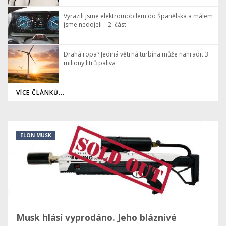
Vyrazili jsme elektromobilem do Španělska a málem
jsme nedojeli – 2. část
Drahá ropa? Jediná větrná turbína může nahradit 3
miliony litrů paliva
VÍCE ČLÁNKŮ...
ELON MUSK
Musk hlásí vyprodáno. Jeho bláznivé