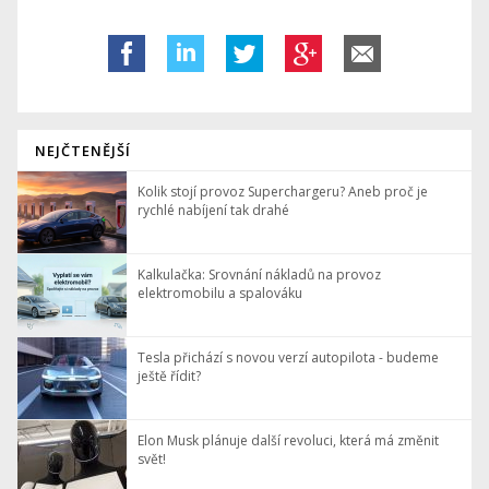
NEJČTENĚJŠÍ
Kolik stojí provoz Superchargeru? Aneb proč je
rychlé nabíjení tak drahé
Kalkulačka: Srovnání nákladů na provoz
elektromobilu a spalováku
Tesla přichází s novou verzí autopilota - budeme
ještě řídit?
Elon Musk plánuje další revoluci, která má změnit
svět!