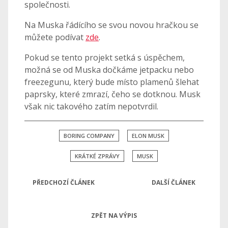
společnosti.
Na Muska řádícího se svou novou hračkou se
můžete podívat
zde
.
Pokud se tento projekt setká s úspěchem,
možná se od Muska dočkáme jetpacku nebo
freezegunu, který bude místo plamenů šlehat
paprsky, které zmrazí, čeho se dotknou. Musk
však nic takového zatím nepotvrdil.
BORING COMPANY
ELON MUSK
KRÁTKÉ ZPRÁVY
MUSK
PŘEDCHOZÍ ČLÁNEK
DALŠÍ ČLÁNEK
ZPĚT NA VÝPIS