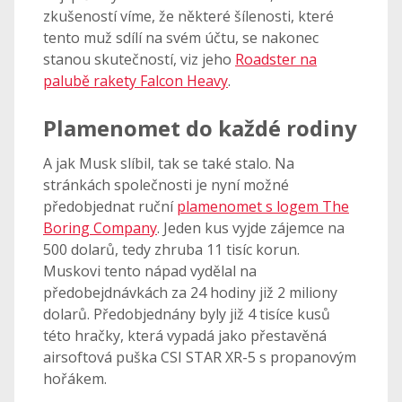
zkušeností víme, že některé šílenosti, které
tento muž sdílí na svém účtu, se nakonec
stanou skutečností, viz jeho
Roadster na
palubě rakety Falcon Heavy
.
Plamenomet do každé rodiny
A jak Musk slíbil, tak se také stalo. Na
stránkách společnosti je nyní možné
předobjednat ruční
plamenomet s logem The
Boring Company
. Jeden kus vyjde zájemce na
500 dolarů, tedy zhruba 11 tisíc korun.
Muskovi tento nápad vydělal na
předobejdnávkách za 24 hodiny již 2 miliony
dolarů. Předobjednány byly již 4 tisíce kusů
této hračky, která vypadá jako přestavěná
airsoftová puška CSI STAR XR-5 s propanovým
hořákem.