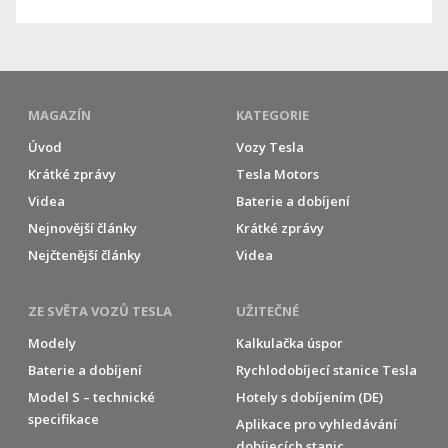
MAGAZÍN
KATEGORIE
Úvod
Vozy Tesla
Krátké zprávy
Tesla Motors
Videa
Baterie a dobíjení
Nejnovější články
Krátké zprávy
Nejčtenější články
Videa
ZE SVĚTA VOZŮ TESLA
UŽITEČNÉ
Modely
Kalkulačka úspor
Baterie a dobíjení
Rychlodobíjecí stanice Tesla
Model S – technické
Hotely s dobíjením (DE)
specifikace
Aplikace pro vyhledávání
dobíjecích stanic