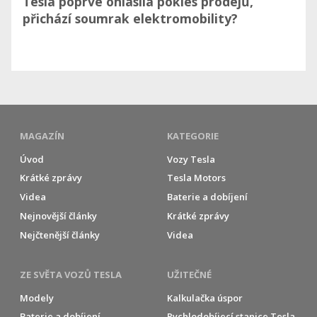
Tesla poprvé ohlásila pokles prodejů,
přichází soumrak elektromobility?
MAGAZÍN
KATEGORIE
Úvod
Vozy Tesla
Krátké zprávy
Tesla Motors
Videa
Baterie a dobíjení
Nejnovější články
Krátké zprávy
Nejčtenější články
Videa
ZE SVĚTA VOZŮ TESLA
UŽITEČNÉ
Modely
Kalkulačka úspor
Baterie a dobíjení
Rychlodobíjecí stanice Tesla