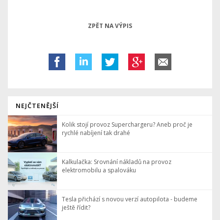
ZPĚT NA VÝPIS
NEJČTENĚJŠÍ
Kolik stojí provoz Superchargeru? Aneb proč je
rychlé nabíjení tak drahé
Kalkulačka: Srovnání nákladů na provoz
elektromobilu a spalováku
Tesla přichází s novou verzí autopilota - budeme
ještě řídit?