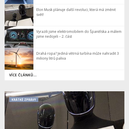
Elon Musk plánuje další revoluci, která má změnit
svět!
Vyrazili jsme elektromobilem do Španělska a málem
jsme nedojeli – 2. část
Drahá ropa? Jediná větrná turbína může nahradit 3
miliony litrů paliva
VÍCE ČLÁNKŮ...
KRÁTKÉ ZPRÁVY