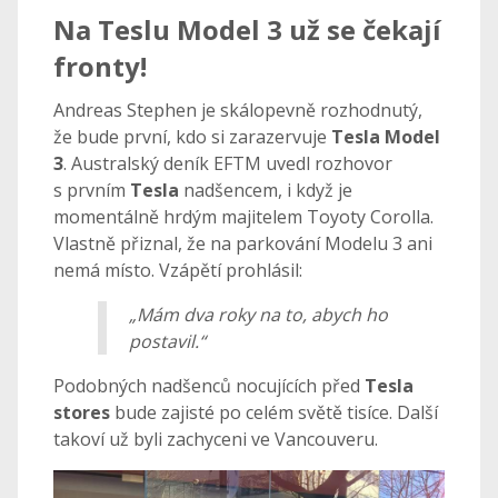
Na Teslu Model 3 už se čekají
fronty!
Andreas Stephen je skálopevně rozhodnutý,
že bude první, kdo si zarazervuje
Tesla Model
3
. Australský deník EFTM uvedl rozhovor
s prvním
Tesla
nadšencem, i když je
momentálně hrdým majitelem Toyoty Corolla.
Vlastně přiznal, že na parkování Modelu 3 ani
nemá místo. Vzápětí prohlásil:
„Mám dva roky na to, abych ho
postavil.“
Podobných nadšenců nocujících před
Tesla
stores
bude zajisté po celém světě tisíce. Další
takoví už byli zachyceni ve Vancouveru.