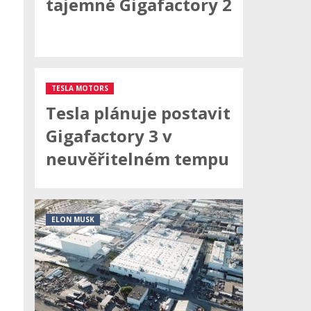
tajemné Gigafactory 2
TESLA MOTORS
Tesla plánuje postavit
Gigafactory 3 v
neuvěřitelném tempu
ELON MUSK