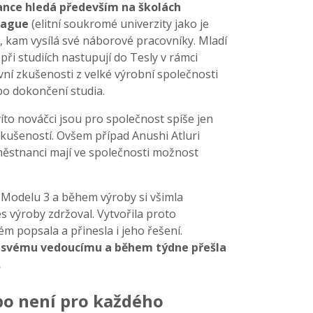
ance hledá především na školách
League
(elitní soukromé univerzity jako je
), kam vysílá své náborové pracovníky. Mladí
při studiích nastupují do Tesly v rámci
rvní zkušenosti z velké výrobní společnosti
 po dokončení studia.
íto nováčci jsou pro společnost spíše jen
zkušeností. Ovšem případ Anushi Atluri
aměstnanci mají ve společnosti možnost
 Modelu 3 a během výroby si všimla
s výroby zdržoval. Vytvořila proto
ém popsala a přinesla i jeho řešení.
a svému vedoucímu a během týdne přešla
.
o není pro každého