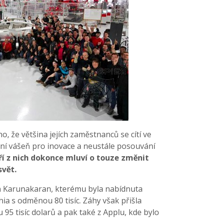
o, že většina jejích zaměstnanců se cítí ve
s ní vášeň pro inovace a neustále posouvání
í z nich dokonce mluví o touze změnit
svět.
n Karunakaran, kterému byla nabídnuta
hia s odměnou 80 tisíc. Záhy však přišla
95 tisíc dolarů a pak také z Applu, kde bylo