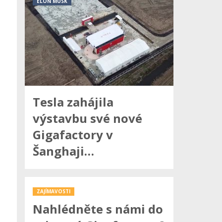
ELON MUSK
Tesla zahájila
výstavbu své nové
Gigafactory v
Šanghaji…
ZAJÍMAVOSTI
Nahlédněte s námi do