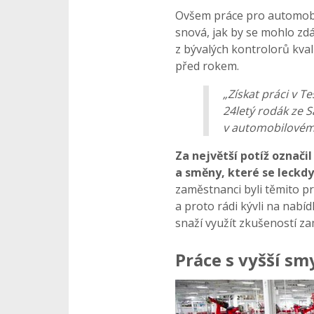
Ovšem práce pro automobi
snová, jak by se mohlo zdá
z bývalých kontrolorů kval
před rokem.
„Získat práci v Te
24letý rodák ze S
v automobilovém
Za největší potíž označ
a směny, které se leckdy
zaměstnanci byli těmito p
a proto rádi kývli na nabí
snaží využít zkušeností za
Práce s vyšší s