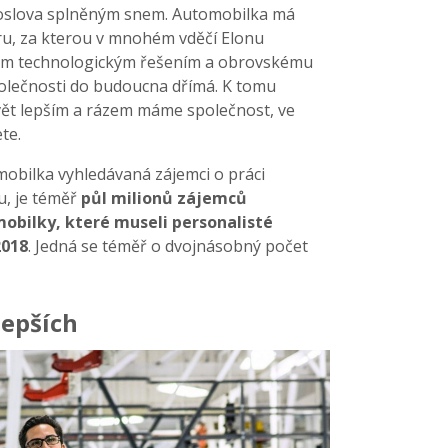
oslova splněným snem. Automobilka má
ru, za kterou v mnohém vděčí Elonu
lým technologickým řešením a obrovskému
společnosti do budoucna dřímá. K tomu
vět lepším a rázem máme společnost, ve
te.
obilka vyhledávaná zájemci o práci
, je téměř
půl milionů zájemců
mobilky, které museli personalisté
2018
. Jedná se téměř o dvojnásobný počet
lepších