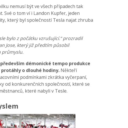
lku nemusí být ve všech případech tak
t. Své o tom ví i Landon Kupfer, jeden
ity, který byl společností Tesla najat zhruba
sle bylo z počátku vzrušující.“ prozradil
an Jose, který již předtím působil
 průmyslu.
il především démonické tempo produkce
 protáhly o dlouhé hodiny.
Někteří
racovními podmínkami zkrátka vyčerpaní,
dky od konkurenčních společností, které se
městnanců, které nabyli v Tesle.
myslem