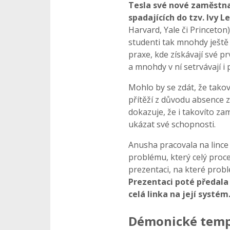
Tesla své nové zaměstn
spadajících do tzv. Ivy 
Harvard, Yale či Princeton
studenti tak mnohdy ještě 
praxe, kde získávají své p
a mnohdy v ní setrvávají i
Mohlo by se zdát, že takov
přítěží z důvodu absence 
dokazuje, že i takovíto z
ukázat své schopnosti.
Anusha pracovala na lince
problému, který celý proce
prezentaci, na které probl
Prezentaci poté předal
celá linka na její systém
Démonické temp