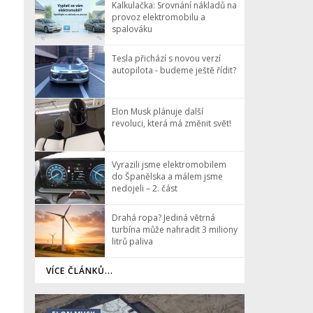
Kalkulačka: Srovnání nákladů na
provoz elektromobilu a
spalováku
Tesla přichází s novou verzí
autopilota - budeme ještě řídit?
Elon Musk plánuje další
revoluci, která má změnit svět!
Vyrazili jsme elektromobilem
do Španělska a málem jsme
nedojeli – 2. část
Drahá ropa? Jediná větrná
turbína může nahradit 3 miliony
litrů paliva
VÍCE ČLÁNKŮ...