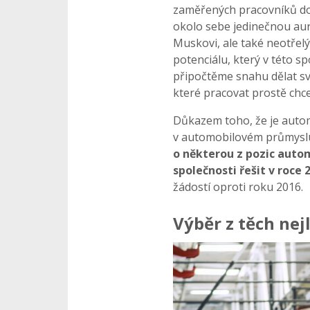
zaměřených pracovníků d
okolo sebe jedinečnou au
Muskovi, ale také neotře
potenciálu, který v této 
připočtěme snahu dělat s
které pracovat prostě chce
Důkazem toho, že je autom
v automobilovém průmyslu
o některou z pozic auto
společnosti řešit v roce 
žádostí oproti roku 2016.
Výběr z těch nej