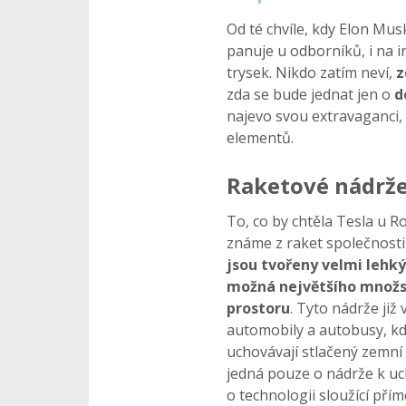
Od té chvíle, kdy Elon Mus
panuje u odborníků, i na i
trysek. Nikdo zatím neví,
z
zda se bude jednat jen o
d
najevo svou extravaganci
elementů.
Raketové nádrž
To, co by chtěla Tesla u R
známe z raket společnosti 
jsou tvořeny velmi lehk
možná největšího množs
prostoru
. Tyto nádrže již
automobily a autobusy, kd
uchovávají stlačený zemní 
jedná pouze o nádrže k uc
o technologii sloužící pří