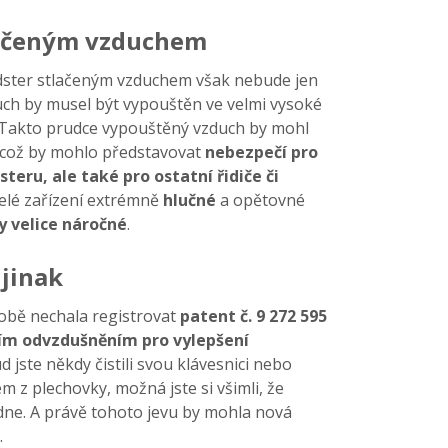
lačeným vzduchem
dster stlačeným vzduchem však nebude jen
zduch by musel být vypouštěn ve velmi vysoké
 Takto prudce vypouštěný vzduch by mohl
, což by mohlo představovat
nebezpečí pro
ru, ale také pro ostatní řidiče či
elé zařízení extrémně
hlučné
a opětovné
y velice náročné
.
 jinak
době nechala registrovat
patent č. 9 272 595
ním odvzdušněním pro vylepšení
d jste někdy čistili svou klávesnici nebo
 z plechovky, možná jste si všimli, že
dne. A právě tohoto jevu by mohla nová
.