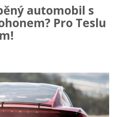
běný automobil s
ohonem? Pro Teslu
ém!