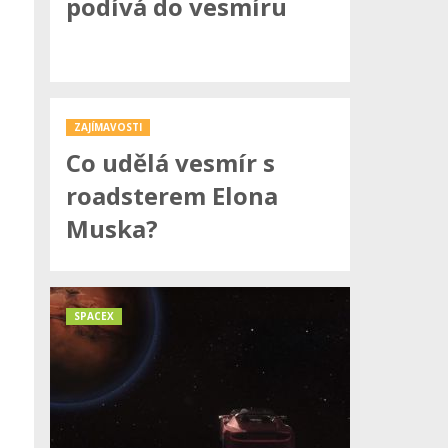
podívá do vesmíru
ZAJÍMAVOSTI
Co udělá vesmír s
roadsterem Elona
Muska?
SPACEX