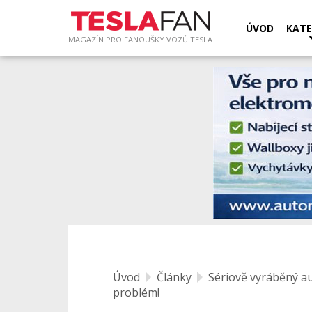
ÚVOD
KATE
MAGAZÍN PRO FANOUŠKY VOZŮ TESLA
Úvod
Články
Sériově vyráběný a
problém!