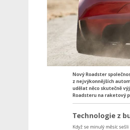
Nový Roadster společnos
z nejvýkonnějších automo
udělat něco skutečně v
Roadsteru na raketový p
Technologie z b
Když se minulý měsíc sešl