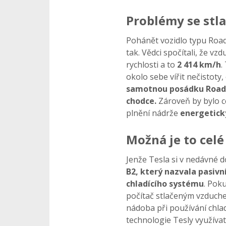
Problémy se st
Pohánět vozidlo typu Roa
tak. Vědci spočítali, že v
rychlosti a to
2 414 km/h
.
okolo sebe vířit nečistoty
samotnou posádku Roadste
chodce.
Zároveň by bylo c
plnění nádrže
energetick
Možná je to celé
Jenže Tesla si v nedávné 
B2, který nazvala pasiv
chladícího systému
. Poku
počítač stlačeným vzduchem
nádoba při používání chla
technologie Tesly využívat