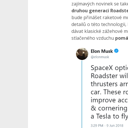
zajímavých novinek se tak
druhou generaci Roadst
bude přinášet raketové mo
detailů o této technologii
dávat klasické zážehové mo
stlačeného vzduchu
pomáh