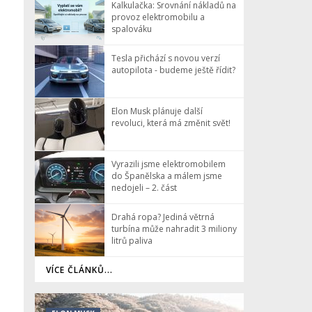
Kalkulačka: Srovnání nákladů na
provoz elektromobilu a
spalováku
Tesla přichází s novou verzí
autopilota - budeme ještě řídit?
Elon Musk plánuje další
revoluci, která má změnit svět!
Vyrazili jsme elektromobilem
do Španělska a málem jsme
nedojeli – 2. část
Drahá ropa? Jediná větrná
turbína může nahradit 3 miliony
litrů paliva
VÍCE ČLÁNKŮ...