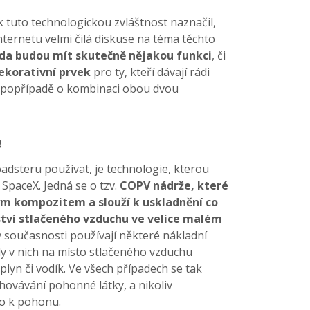
k tuto technologickou zvláštnost naznačil,
nternetu velmi čilá diskuse na téma těchto
da budou mít skutečně nějakou funkci
, či
ekorativní prvek
pro ty, kteří dávají rádi
, popřípadě o kombinaci obou dvou
e
oadsteru používat, je technologie, kterou
SpaceX. Jedná se o tzv.
COPV nádrže, které
ým kompozitem a slouží k uskladnění co
tví stlačeného vzduchu ve velice malém
 v současnosti používají některé nákladní
y v nich na místo stlačeného vzduchu
plyn či vodík. Ve všech případech se tak
hovávání pohonné látky, a nikoliv
mo k pohonu.