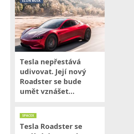
ELON MUSK
Tesla nepřestává
udivovat. Její nový
Roadster se bude
umět vznášet…
SPACEX
Tesla Roadster se