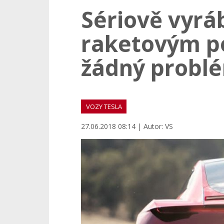
Sériově vyrá
raketovým p
žádný probl
VOZY TESLA
27.06.2018 08:14 | Autor: VS