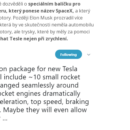
é dozvěděli o
speciálním balíčku pro
eru, který ponese název SpaceX,
a který
tory. Později Elon Musk prozradil více
, která by ve skutečnosti neměla automobilu
tory, ale trysky, které by měly za pomoci
at Tesle nejen při zrychlení.