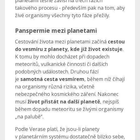
planetami těsně závisí na třech fázích
takového procesu - především pak na tom, aby
živé organismy všechny tyto fáze přežily.
Panspermie mezi planetami
Cestování života mezi planetami začíná
cestou
do vesmíru z planety, kde již život existuje
.
K tomu by mohlo docházet při dopadech
meteoritů, vulkanické činnosti či dalších
podobných událostech. Druhou fází
je
samotná cesta vesmírem
, během níž číhají
na organismy různá rizika, včetně
nebezpečného kosmického záření. Nakonec
musí
život přistát na další planetě
, nejspíš
během dopadu meteoritu se živými organismy
„na palubě“.
Podle Verase platí, že jsou-li planety
v planetárním systému dostatečně blízko sebe,