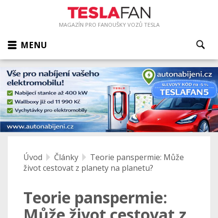
MAGAZÍN PRO FANOUŠKY VOZŮ TESLA
MENU
Úvod
Články
Teorie panspermie: Může
život cestovat z planety na planetu?
Teorie panspermie:
Může život cestovat z