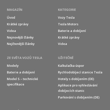
MAGAZÍN
KATEGORIE
Úvod
Vozy Tesla
Krátké zprávy
Tesla Motors
Videa
Baterie a dobíjení
Nejnovější články
Krátké zprávy
Nejčtenější články
Videa
ZE SVĚTA VOZŮ TESLA
UŽITEČNÉ
Modely
Kalkulačka úspor
Baterie a dobíjení
Rychlodobíjecí stanice Tesla
Model S – technické
Hotely s dobíjením (DE)
specifikace
Aplikace pro vyhledávání
dobíjecích stanic
Parkování s dobíjením (DE)