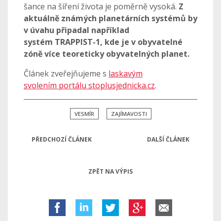
šance na šíření života je poměrně vysoká.
Z
aktuálně známých planetárních systémů by
v úvahu připadal například
systém TRAPPIST-1, kde je v obyvatelné
zóně více teoreticky obyvatelných planet.
Článek zveřejňujeme s
laskavým
svolením portálu stoplusjednicka.cz
.
VESMÍR
ZAJÍMAVOSTI
PŘEDCHOZÍ ČLÁNEK
DALŠÍ ČLÁNEK
ZPĚT NA VÝPIS