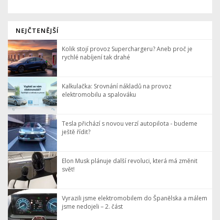
NEJČTENĚJŠÍ
Kolik stojí provoz Superchargeru? Aneb proč je
rychlé nabíjení tak drahé
Kalkulačka: Srovnání nákladů na provoz
elektromobilu a spalováku
Tesla přichází s novou verzí autopilota - budeme
ještě řídit?
Elon Musk plánuje další revoluci, která má změnit
svět!
Vyrazili jsme elektromobilem do Španělska a málem
jsme nedojeli – 2. část