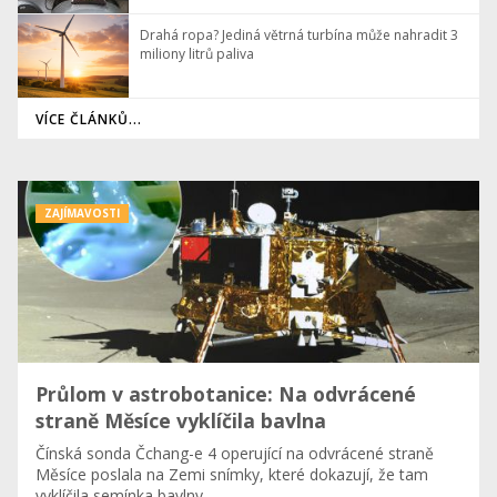
Drahá ropa? Jediná větrná turbína může nahradit 3
miliony litrů paliva
VÍCE ČLÁNKŮ...
ZAJÍMAVOSTI
Průlom v astrobotanice: Na odvrácené
straně Měsíce vyklíčila bavlna
Čínská sonda Čchang-e 4 operující na odvrácené straně
Měsíce poslala na Zemi snímky, které dokazují, že tam
vyklíčila semínka bavlny.