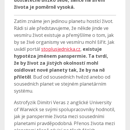
života je poměrně vysoká.
Zatím známe jen jedinou planetu hostící život.
Rádi si ale představujeme, že někde jinde ve
vesmíru život existuje a přemýšlíme o tom, jak
by se živé organismy ve vesmíru mohl šířit. Jak
uvádí portál
stoplusjednicka.cz
,
existuje
hypotéza jménem panspermie. Ta tvrdí,
že by život za jistých okolností mohl
osídlovat nové planety tak, že by na ně
přiletěl
. Buď od sousedních hvězd anebo od
sousedních planet ve stejném planetárním
systému.
Astrofyzik Dimitri Veras z anglické University
of Warwick se svými spolupracovníky hodnotil,
jak je panspermie života mezi sousedními
planetami pravděpodobná. Přenos života mezi