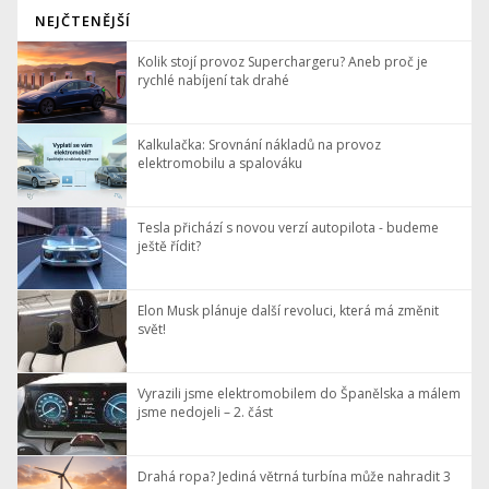
NEJČTENĚJŠÍ
Kolik stojí provoz Superchargeru? Aneb proč je
rychlé nabíjení tak drahé
Kalkulačka: Srovnání nákladů na provoz
elektromobilu a spalováku
Tesla přichází s novou verzí autopilota - budeme
ještě řídit?
Elon Musk plánuje další revoluci, která má změnit
svět!
Vyrazili jsme elektromobilem do Španělska a málem
jsme nedojeli – 2. část
Drahá ropa? Jediná větrná turbína může nahradit 3