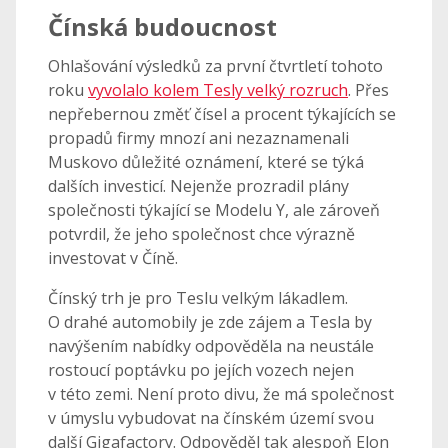
Čínská budoucnost
Ohlašování výsledků za první čtvrtletí tohoto
roku
vyvolalo kolem Tesly velký rozruch
. Přes
nepřebernou změť čísel a procent týkajících se
propadů firmy mnozí ani nezaznamenali
Muskovo důležité oznámení, které se týká
dalších investicí. Nejenže prozradil plány
společnosti týkající se Modelu Y, ale zároveň
potvrdil, že jeho společnost chce výrazně
investovat v Číně.
Čínský trh je pro Teslu velkým lákadlem.
O drahé automobily je zde zájem a Tesla by
navýšením nabídky odpověděla na neustále
rostoucí poptávku po jejích vozech nejen
v této zemi. Není proto divu, že má společnost
v úmyslu vybudovat na čínském území svou
další Gigafactory. Odpověděl tak alespoň Elon