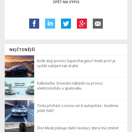
ZPĚT NA VÝPIS
NEJČTENĚJŠÍ
Kolik stojí provoz Superchargeru? Aneb proč je
rychlé nabíjení tak drahé
Kalkulačka: Srovnání nákladů na provoz
elektromobilu a spalováku
Tesla přichází s novou verzí autopilota - budeme
ještě řídit?
Elon Musk plánuje další revoluci, která má změnit