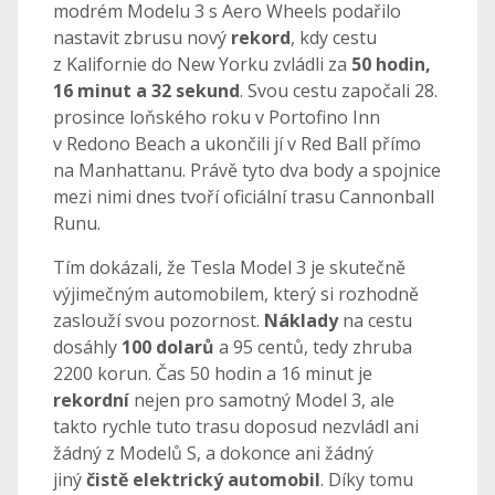
modrém Modelu 3 s Aero Wheels podařilo
nastavit zbrusu nový
rekord
, kdy cestu
z Kalifornie do New Yorku zvládli za
50 hodin,
16 minut a 32 sekund
. Svou cestu započali 28.
prosince loňského roku v Portofino Inn
v Redono Beach a ukončili jí v Red Ball přímo
na Manhattanu. Právě tyto dva body a spojnice
mezi nimi dnes tvoří oficiální trasu Cannonball
Runu.
Tím dokázali, že Tesla Model 3 je skutečně
výjimečným automobilem, který si rozhodně
zaslouží svou pozornost.
Náklady
na cestu
dosáhly
100 dolarů
a 95 centů, tedy zhruba
2200 korun. Čas 50 hodin a 16 minut je
rekordní
nejen pro samotný Model 3, ale
takto rychle tuto trasu doposud nezvládl ani
žádný z Modelů S, a dokonce ani žádný
jiný
čistě elektrický automobil
. Díky tomu