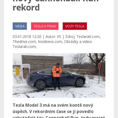
rekord
VIDEA
TESLA V PRAXI
VOZY TESLA
03.01.2018 12:20 | Autor: VS | Zdroj: Teslarati.com,
Thedrive.com, Insideevs.com, Obrázky a video:
Teslarati.com,
Tesla Model 3 má na svém kontě nový
úspěch. V rekordním čase se jí povedlo
uskutečnit tzv. Cannonball Run, tedy projet