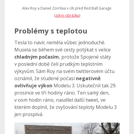
Alex Roy a Daniel Zorrilaa v cíli před Red Ball Garage.
(
zdroj obrázku
)
Problémy s teplotou
Tesla to navíc neměla vůbec jednoduché.
Musela se během své cesty potýkat s velice
chladným počasím
, protože Spojené státy
v poslední době čelí prudkým teplotním
výkyvům. Sám Roy na svém twitterovém účtu
oznámil, že studené počasí
negativně
ovlivňuje výkon
Modelu 3. Uskutečnil tak 29.
prosince ve tři hodiny ráno. Ten samý den,
v osm hodin ráno, nasdílel další tweet, ve
kterém doplnil, že zvyšování teploty Modelu 3
jen prospívá.