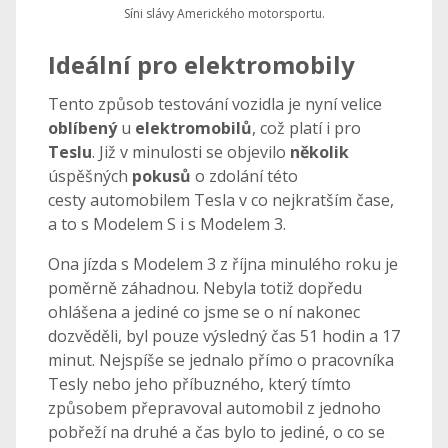
Síni slávy Amerického motorsportu.
Ideální pro elektromobily
Tento způsob testování vozidla je nyní velice
oblíbený
u
elektromobilů
, což platí i pro
Teslu
. Již v minulosti se objevilo
několik
úspěšných
pokusů
o zdolání této
cesty automobilem Tesla v co nejkratším čase,
a to s Modelem S i s Modelem 3.
Ona jízda s Modelem 3 z října minulého roku je
poměrně záhadnou. Nebyla totiž dopředu
ohlášena a jediné co jsme se o ní nakonec
dozvěděli, byl pouze výsledný čas 51 hodin a 17
minut. Nejspíše se jednalo přímo o pracovníka
Tesly nebo jeho příbuzného, který tímto
způsobem přepravoval automobil z jednoho
pobřeží na druhé a čas bylo to jediné, o co se