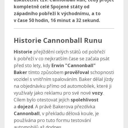
kompletně celé Spojené státy od
západního pobřeží k východnímu, a to
v čase 50 hodin, 16 minut a 32 sekund.
Historie Cannonball Runu
Historie
přejíždění celých států od pobřeží
k pobřeží v co nejkratším čase se začala psát
před sto lety, kdy
Erwin "Cannonball"
Baker
tímto způsobem
prověřoval
schopnosti
vozidel s vnitřním spalováním. Baker dělal jízdy
na objednávku přímo od automobilek, které ji
využívaly jako reklamu pro své nové
vozy
.
Cílem bylo otestovat jejich
spolehlivost
a
dojezd
. A právě Bakerova přezdívka
Cannonball
, v překladu dělová koule, je
používána pro tuto formu testování
automobilů až dodnes.