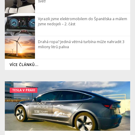
svět!
Vyrazili jsme elektromobilem do Španělska a málem
jsme nedojeli – 2. část
Drahá ropa? Jediná větrná turbína může nahradit 3
miliony litrů paliva
VÍCE ČLÁNKŮ...
TESLA V PRAXI