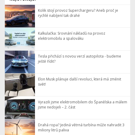
Kolik stojí provoz Superchargeru? Aneb proč je
rychlé nabíjení tak drahé
Kalkulačka: Srovnání nákladů na provoz
elektromobilu a spalováku
Tesla přichází s novou verzí autopilota - budeme
ještě řídit?
Elon Musk plánuje další revoluci, která má změnit
svět!
Vyrazili jsme elektromobilem do Španělska a málem
jsme nedojeli – 2. část
Drahá ropa? Jediná větrná turbína může nahradit 3
miliony litrů paliva