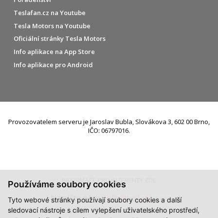
Teslafan.cz na Youtube
Tesla Motors na Youtube
Oficiální stránky Tesla Motors
Info aplikace na App Store
Info aplikace pro Android
Provozovatelem serveru je Jaroslav Bubla, Slovákova 3, 602 00 Brno,
IČO: 06797016.
INFORMACE PRO INZERENTY ZDE
Používáme soubory cookies
Napište nám:
info@teslafan.cz
Tyto webové stránky používají soubory cookies a další
sledovací nástroje s cílem vylepšení uživatelského prostředí,