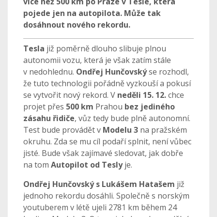
více než 500 km po Praze v Tesle, která
pojede jen na autopilota. Může tak
dosáhnout nového rekordu.
Tesla
již poměrně dlouho slibuje plnou
autonomii vozu, která je však zatím stále
v nedohlednu.
Ondřej Hunčovský
se rozhodl,
že tuto technologii pořádně vyzkouší a pokusí
se vytvořit nový rekord. V
neděli 15. 12.
chce
projet přes
500 km
Prahou
bez jediného
zásahu řidiče
, vůz tedy bude plně autonomní.
Test bude provádět v
Modelu 3
na pražském
okruhu. Zda se mu cíl podaří splnit, není vůbec
jisté. Bude však zajímavé sledovat, jak dobře
na tom
Autopilot od Tesly
je.
Ondřej Hunčovský s Lukášem Hatašem
již
jednoho rekordu dosáhli. Společně s norským
youtuberem v létě ujeli 2781 km během 24