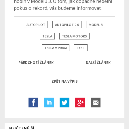
hodin v Modelu 3. O tom, jak dopadne nedělní
pokus o rekord, vás budeme informovat.
AUTOPILOT
AUTOPILOT 2.0
MODEL 3
TESLA
TESLA MOTORS
TESLA V PRAXI
TEST
PŘEDCHOZÍ ČLÁNEK
DALŠÍ ČLÁNEK
ZPĚT NA VÝPIS
NEJČTENĚJŠÍ