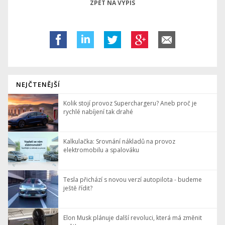
ZPĚT NA VÝPIS
NEJČTENĚJŠÍ
Kolik stojí provoz Superchargeru? Aneb proč je
rychlé nabíjení tak drahé
Kalkulačka: Srovnání nákladů na provoz
elektromobilu a spalováku
Tesla přichází s novou verzí autopilota - budeme
ještě řídit?
Elon Musk plánuje další revoluci, která má změnit