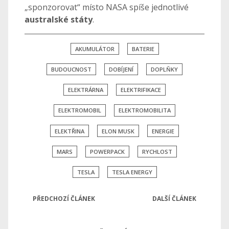
„sponzorovat“ místo NASA spíše jednotlivé
australské státy
.
AKUMULÁTOR
BATERIE
BUDOUCNOST
DOBÍJENÍ
DOPLŇKY
ELEKTRÁRNA
ELEKTRIFIKACE
ELEKTROMOBIL
ELEKTROMOBILITA
ELEKTŘINA
ELON MUSK
ENERGIE
MARS
POWERPACK
RYCHLOST
TESLA
TESLA ENERGY
PŘEDCHOZÍ ČLÁNEK
DALŠÍ ČLÁNEK