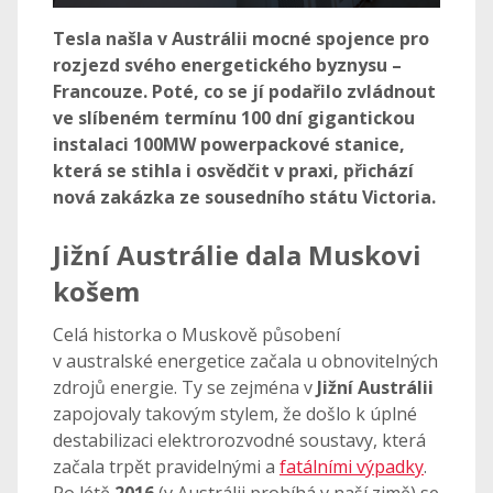
Tesla našla v Austrálii mocné spojence pro
rozjezd svého energetického byznysu –
Francouze. Poté, co se jí podařilo zvládnout
ve slíbeném termínu 100 dní gigantickou
instalaci 100MW powerpackové stanice,
která se stihla i osvědčit v praxi, přichází
nová zakázka ze sousedního státu Victoria.
Jižní Austrálie dala Muskovi
košem
Celá historka o Muskově působení
v australské energetice začala u obnovitelných
zdrojů energie. Ty se zejména v
Jižní Austrálii
zapojovaly takovým stylem, že došlo k úplné
destabilizaci elektrorozvodné soustavy, která
začala trpět pravidelnými a
fatálními výpadky
.