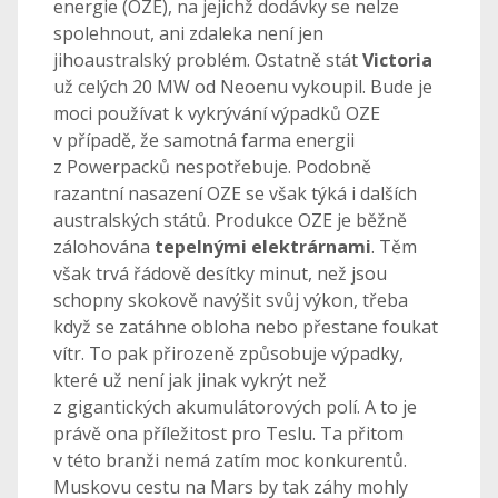
energie (OZE), na jejichž dodávky se nelze
spolehnout, ani zdaleka není jen
jihoaustralský problém. Ostatně stát
Victoria
už celých 20 MW od Neoenu vykoupil. Bude je
moci používat k vykrývání výpadků OZE
v případě, že samotná farma energii
z Powerpacků nespotřebuje. Podobně
razantní nasazení OZE se však týká i dalších
australských států. Produkce OZE je běžně
zálohována
tepelnými elektrárnami
. Těm
však trvá řádově desítky minut, než jsou
schopny skokově navýšit svůj výkon, třeba
když se zatáhne obloha nebo přestane foukat
vítr. To pak přirozeně způsobuje výpadky,
které už není jak jinak vykrýt než
z gigantických akumulátorových polí. A to je
právě ona příležitost pro Teslu. Ta přitom
v této branži nemá zatím moc konkurentů.
Muskovu cestu na Mars by tak záhy mohly