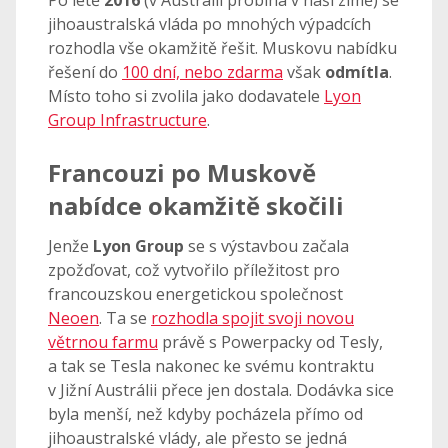
Po létě
2016
(v Austrálii probíhá v naší zimě) se
jihoaustralská vláda po mnohých výpadcích
rozhodla vše okamžitě řešit. Muskovu nabídku
řešení do
100 dní, nebo zdarma
však
odmítla
.
Místo toho si zvolila jako dodavatele
Lyon
Group Infrastructure
.
Francouzi po Muskově
nabídce okamžitě skočili
Jenže
Lyon Group
se s výstavbou začala
zpožďovat, což vytvořilo příležitost pro
francouzskou energetickou společnost
Neoen
. Ta se
rozhodla spojit svoji novou
větrnou farmu
právě s Powerpacky od Tesly,
a tak se Tesla nakonec ke svému kontraktu
v Jižní Austrálii přece jen dostala. Dodávka sice
byla menší, než kdyby pocházela přímo od
jihoaustralské vlády, ale přesto se jedná