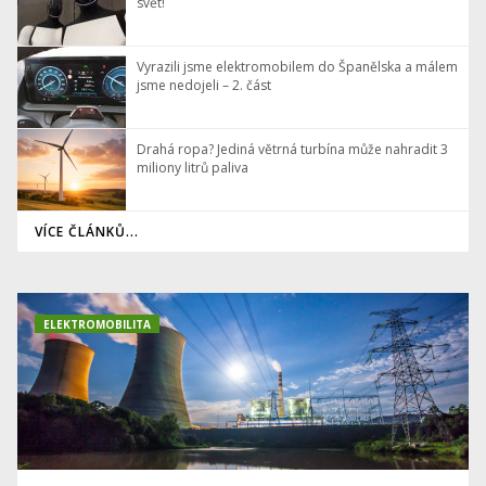
svět!
Vyrazili jsme elektromobilem do Španělska a málem
jsme nedojeli – 2. část
Drahá ropa? Jediná větrná turbína může nahradit 3
miliony litrů paliva
VÍCE ČLÁNKŮ...
ELEKTROMOBILITA