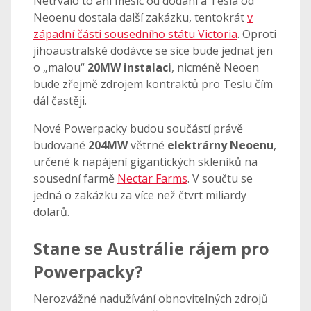
Netrvalo to ani měsíc od dodání a Tesla od
Neoenu dostala další zakázku, tentokrát
v
západní části sousedního státu Victoria
. Oproti
jihoaustralské dodávce se sice bude jednat jen
o „malou“
20MW instalaci
, nicméně Neoen
bude zřejmě zdrojem kontraktů pro Teslu čím
dál častěji.
Nové Powerpacky budou součástí právě
budované
204MW
větrné
elektrárny Neoenu
,
určené k napájení gigantických skleníků na
sousední farmě
Nectar Farms
. V součtu se
jedná o zakázku za více než čtvrt miliardy
dolarů.
Stane se Austrálie rájem pro
Powerpacky?
Nerozvážné nadužívání obnovitelných zdrojů