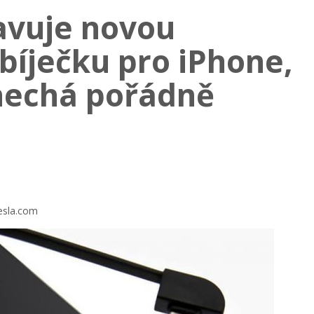
avuje novou
bíječku pro iPhone,
 nechá pořádně
tesla.com