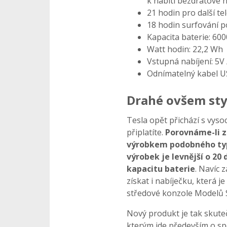
k nabití bezdrátové 
21 hodin pro další te
18 hodin surfování p
Kapacita baterie: 60
Watt hodin: 22,2 Wh
Vstupná nabíjení: 5V 
Odnímatelný kabel U
Drahé ovšem sty
Tesla opět přichází s vyso
připlatíte.
Porovnáme-li z
výrobkem podobného typ
výrobek je levnější o 20
kapacitu baterie
. Navíc 
získat i nabíječku, která j
středové konzole Modelů S
Nový produkt je tak skuteč
kterým jde především o sp