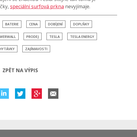
ačky,
speciální surfová prkna
nevyjímaje.
BATERIE
CENA
DOBÍJENÍ
DOPLŇKY
WERWALL
PRODEJ
TESLA
TESLA ENERGY
HYTÁVKY
ZAJÍMAVOSTI
ZPĚT NA VÝPIS