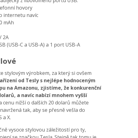
nabíječky z libovolného portu USB.
lefonní hovory
o internetu navíc
00 mAh
/ 2A
SB (USB-C a USB-A) a 1 port USB-A
lové
ce stylovým výrobkem, za který si ovšem
ařízení od Tesly s nejlépe hodnoceným
u na Amazonu, zjistíme, že konkurenční
 dolarů, a navíc nabízí mnohem vyšší
za cenu nižší o dalších 20 dolarů můžete
e navržená tak, aby se přesně vešla do
 a X.
ně vysoce stylovou záležitostí pro ty,
ojení se značkou Tesla. Stejně tak tomu je