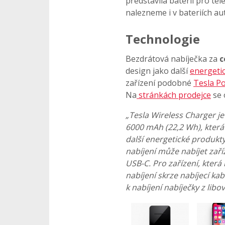
představila baterii pro tele
nalezneme i v bateriích a
Technologie
Bezdrátová nabíječka za
c
design jako další
energeti
zařízení podobné
Tesla P
Na
stránkách prodejce
se 
„Tesla Wireless Charger je
6000 mAh (22,2 Wh), která
další energetické produk
nabíjení může nabíjet zař
USB-C. Pro zařízení, která 
nabíjení skrze nabíjecí ka
k nabíjení nabíječky z lib