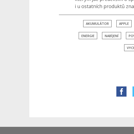
i u ostatních produktů zn
AKUMULÁTOR
APPLE
ENERGIE
NABÍJENÍ
PO
VYC