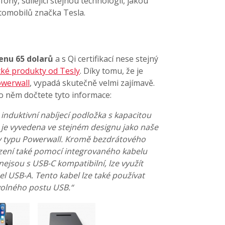
fony, sdílející stejnou technologii, jakou
utomobilů značka Tesla.
enu 65 dolarů
a s Qi certifikací nese stejný
cké produkty od Tesly
. Díky tomu, že je
owerwall
, vypadá skutečně velmi zajímavě.
o něm dočtete tyto informace:
 induktivní nabíjecí podložka s kapacitou
 je vyvedena ve stejném designu jako naše
ty typu Powerwall. Kromě bezdrátového
ízení také pomocí integrovaného kabelu
nejsou s USB-C kompatibilní, lze využít
bel USB-A. Tento kabel lze také používat
ovolného postu USB.“