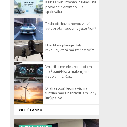
Kalkulačka: Srovnání nákladů na
provoz elektromobilu a
spalováku
Tesla přichází s novou verzí
autopilota - budeme ještě řídit?
Elon Musk plánuje další
revoluci, která má změnit svět!
Vyrazili jsme elektromobilem
do Španělska a málem jsme
nedojeli – 2. část
Drahá ropa? Jediná větrná
turbína může nahradit 3 miliony
litrů paliva
VÍCE ČLÁNKŮ...