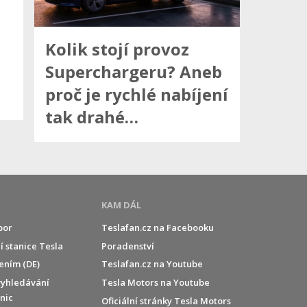
Kolik stojí provoz
Superchargeru? Aneb
proč je rychlé nabíjení
tak drahé…
KAM DÁL
por
Teslafan.cz na Facebooku
í stanice Tesla
Poradenství
jením (DE)
Teslafan.cz na Youtube
vyhledávání
Tesla Motors na Youtube
anic
Oficiální stránky Tesla Motors