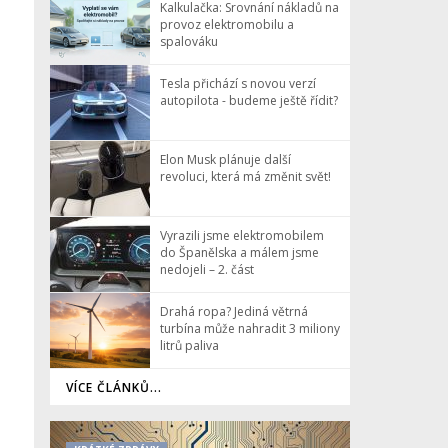
Kalkulačka: Srovnání nákladů na
provoz elektromobilu a
spalováku
Tesla přichází s novou verzí
autopilota - budeme ještě řídit?
Elon Musk plánuje další
revoluci, která má změnit svět!
Vyrazili jsme elektromobilem
do Španělska a málem jsme
nedojeli – 2. část
Drahá ropa? Jediná větrná
turbína může nahradit 3 miliony
litrů paliva
VÍCE ČLÁNKŮ...