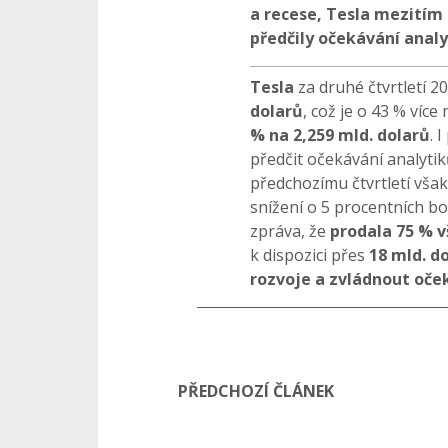
a recese, Tesla mezitím 
předčily očekávání analy
Tesla
za druhé čtvrtletí 2
dolarů
, což je o 43 % víc
% na 2,259 mld. dolarů
. 
předčit očekávání analytik
předchozímu čtvrtletí vša
snížení o 5 procentních b
zpráva, že
prodala 75 % v
k dispozici přes
18 mld. d
rozvoje a zvládnout oče
PŘEDCHOZÍ ČLÁNEK