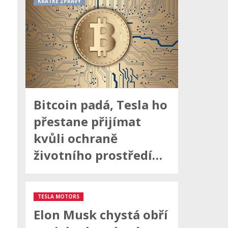
KRÁTKÉ ZPRÁVY
Bitcoin padá, Tesla ho
přestane přijímat
kvůli ochraně
životního prostředí…
TESLA MOTORS
Elon Musk chystá obří