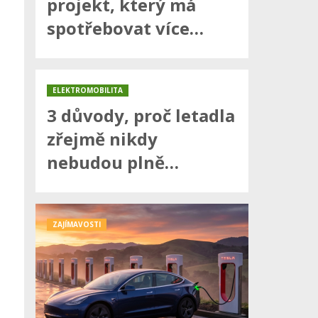
projekt, který má
spotřebovat více…
ELEKTROMOBILITA
3 důvody, proč letadla
zřejmě nikdy
nebudou plně…
ZAJÍMAVOSTI