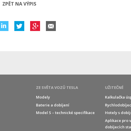
ZPĚT NA VÝPIS
ZE SVĚTA VOZŮ TESLA
UŽITEČNÉ
Modely
Kalkulačka ús
Baterie a dobíjení
Rychlodobíjec
í
Model S – technické specifikace
Hotely s dobí
Aplikace pro 
dobíjecích st