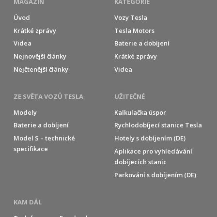
MAGAZÍN
KATEGORIE
Úvod
Vozy Tesla
Krátké zprávy
Tesla Motors
Videa
Baterie a dobíjení
Nejnovější články
Krátké zprávy
Nejčtenější články
Videa
ZE SVĚTA VOZŮ TESLA
UŽITEČNÉ
Modely
Kalkulačka úspor
Baterie a dobíjení
Rychlodobíjecí stanice Tesla
Model S – technické
Hotely s dobíjením (DE)
specifikace
Aplikace pro vyhledávání
dobíjecích stanic
Parkování s dobíjením (DE)
KAM DÁL