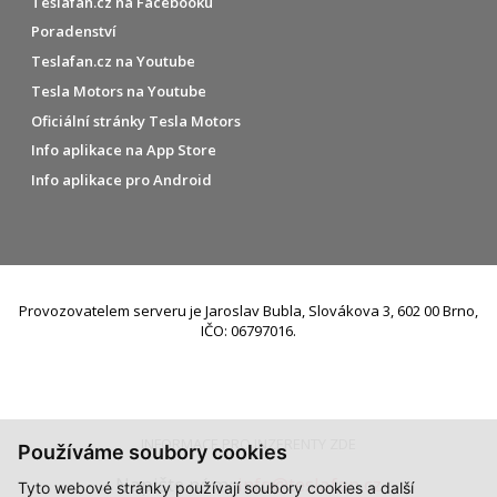
Teslafan.cz na Facebooku
Poradenství
Teslafan.cz na Youtube
Tesla Motors na Youtube
Oficiální stránky Tesla Motors
Info aplikace na App Store
Info aplikace pro Android
Provozovatelem serveru je Jaroslav Bubla, Slovákova 3, 602 00 Brno,
IČO: 06797016.
INFORMACE PRO INZERENTY ZDE
Používáme soubory cookies
Napište nám:
info@teslafan.cz
Tyto webové stránky používají soubory cookies a další