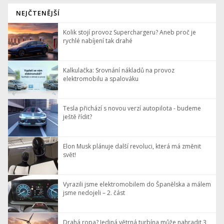
NEJČTENĚJŠÍ
Kolik stojí provoz Superchargeru? Aneb proč je
rychlé nabíjení tak drahé
Kalkulačka: Srovnání nákladů na provoz
elektromobilu a spalováku
Tesla přichází s novou verzí autopilota - budeme
ještě řídit?
Elon Musk plánuje další revoluci, která má změnit
svět!
Vyrazili jsme elektromobilem do Španělska a málem
jsme nedojeli – 2. část
Drahá ropa? Jediná větrná turbína může nahradit 3