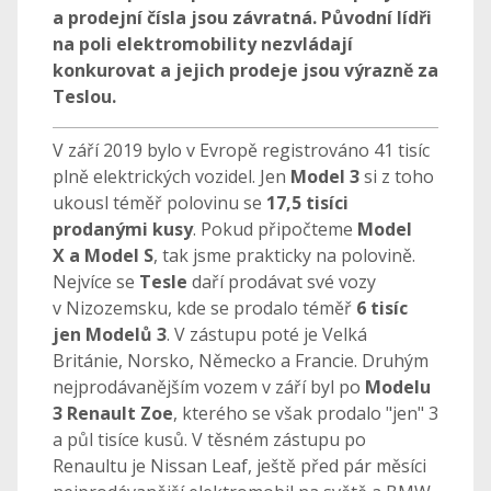
a prodejní čísla jsou závratná. Původní lídři
na poli elektromobility nezvládají
konkurovat a jejich prodeje jsou výrazně za
Teslou.
V září 2019 bylo v Evropě registrováno 41 tisíc
plně elektrických vozidel. Jen
Model 3
si z toho
ukousl téměř polovinu se
17,5 tisíci
prodanými kusy
. Pokud připočteme
Model
X a Model S
, tak jsme prakticky na polovině.
Nejvíce se
Tesle
daří prodávat své vozy
v Nizozemsku, kde se prodalo téměř
6 tisíc
jen Modelů 3
. V zástupu poté je Velká
Británie, Norsko, Německo a Francie. Druhým
nejprodávanějším vozem v září byl po
Modelu
3 Renault Zoe
, kterého se však prodalo "jen" 3
a půl tisíce kusů. V těsném zástupu po
Renaultu je Nissan Leaf, ještě před pár měsíci