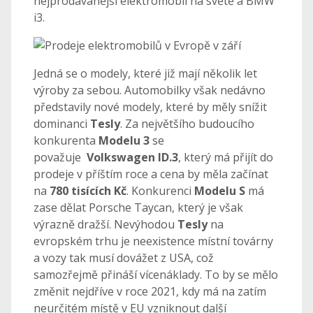
nejprodávanější elektromobil na světě a BMW
i3.
Jedná se o modely, které již mají několik let
výroby za sebou. Automobilky však nedávno
představily nové modely, které by měly snížit
dominanci
Tesly
. Za největšího budoucího
konkurenta
Modelu 3
se
považuje
Volkswagen ID.3
, který má přijít do
prodeje v příštím roce a cena by měla začínat
na
780 tisících Kč
. Konkurenci
Modelu S
má
zase dělat Porsche Taycan, který je však
výrazně dražší. Nevýhodou
Tesly
na
evropském trhu je neexistence místní továrny
a vozy tak musí dovážet z USA, což
samozřejmě přináší vícenáklady. To by se mělo
změnit nejdříve v roce 2021, kdy má na zatím
neurčitém místě v EU vzniknout další