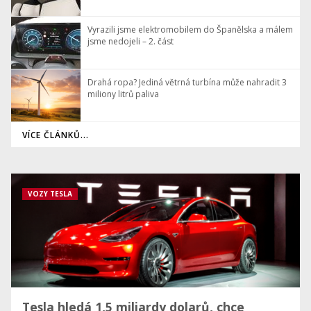
Vyrazili jsme elektromobilem do Španělska a málem
jsme nedojeli – 2. část
Drahá ropa? Jediná větrná turbína může nahradit 3
miliony litrů paliva
VÍCE ČLÁNKŮ...
VOZY TESLA
Tesla hledá 1,5 miliardy dolarů, chce