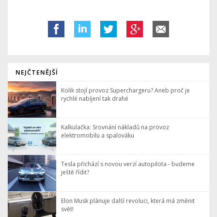
NEJČTENĚJŠÍ
Kolik stojí provoz Superchargeru? Aneb proč je
rychlé nabíjení tak drahé
Kalkulačka: Srovnání nákladů na provoz
elektromobilu a spalováku
Tesla přichází s novou verzí autopilota - budeme
ještě řídit?
Elon Musk plánuje další revoluci, která má změnit
svět!