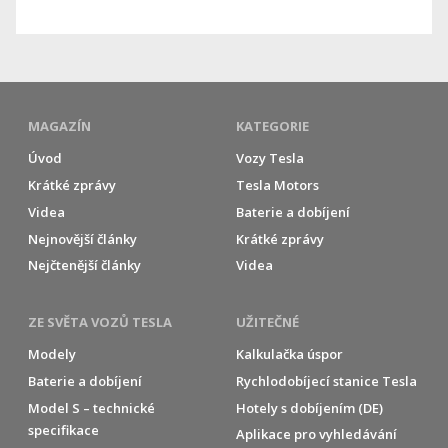
MAGAZÍN
KATEGORIE
Úvod
Vozy Tesla
Krátké zprávy
Tesla Motors
Videa
Baterie a dobíjení
Nejnovější články
Krátké zprávy
Nejčtenější články
Videa
ZE SVĚTA VOZŮ TESLA
UŽITEČNÉ
Modely
Kalkulačka úspor
Baterie a dobíjení
Rychlodobíjecí stanice Tesla
Model S – technické
Hotely s dobíjením (DE)
specifikace
Aplikace pro vyhledávání