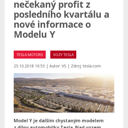
nečekaný profit z
posledního kvartálu a
nové informace o
Modelu Y
TESLA MOTORS
VOZY TESLA
25.10.2018 10:55 | Autor: VS | Zdroj: tesla.com
Model Y je dalším chystaným modelem
z dílny automobilky Tesla. Nad vozem,