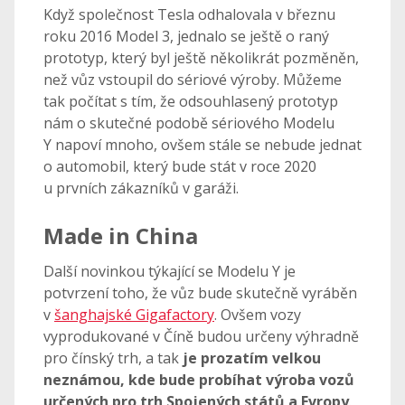
Když společnost Tesla odhalovala v březnu
roku 2016 Model 3, jednalo se ještě o raný
prototyp, který byl ještě několikrát pozměněn,
než vůz vstoupil do sériové výroby. Můžeme
tak počítat s tím, že odsouhlasený prototyp
nám o skutečné podobě sériového Modelu
Y napoví mnoho, ovšem stále se nebude jednat
o automobil, který bude stát v roce 2020
u prvních zákazníků v garáži.
Made in China
Další novinkou týkající se Modelu Y je
potvrzení toho, že vůz bude skutečně vyráběn
v
šanghajské Gigafactory
. Ovšem vozy
vyprodukované v Číně budou určeny výhradně
pro čínský trh, a tak
je prozatím velkou
neznámou, kde bude probíhat výroba vozů
určených pro trh Spojených států a Evropy
.