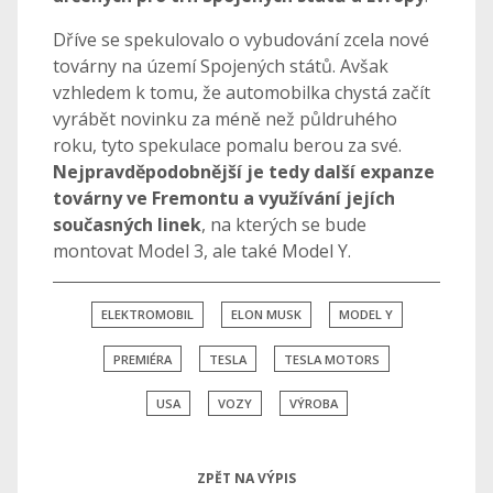
Dříve se spekulovalo o vybudování zcela nové
továrny na území Spojených států. Avšak
vzhledem k tomu, že automobilka chystá začít
vyrábět novinku za méně než půldruhého
roku, tyto spekulace pomalu berou za své.
Nejpravděpodobnější je tedy další expanze
továrny ve Fremontu a využívání jejích
současných linek
, na kterých se bude
montovat Model 3, ale také Model Y.
ELEKTROMOBIL
ELON MUSK
MODEL Y
PREMIÉRA
TESLA
TESLA MOTORS
USA
VOZY
VÝROBA
ZPĚT NA VÝPIS