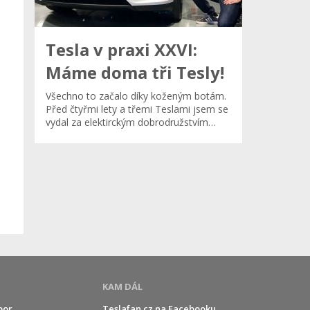
Tesla v praxi XXVI:
Máme doma tři Tesly!
Všechno to začalo díky koženým botám.
Před čtyřmi lety a třemi Teslami jsem se
vydal za elektirckým dobrodružstvím…
KAM DÁL
por
Teslafan.cz na Facebooku