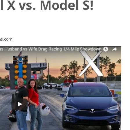
 X vs. Model S!
ati.com