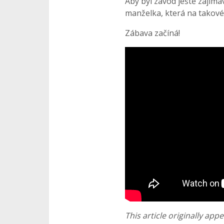
Aby byl závod ještě zajím
manželka, která na takové 
Zábava začíná!
This article originally app