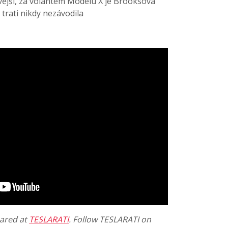
avější, za volantem Modelu X je Brooksova
trati nikdy nezávodila
eared at
TESLARATI
. Follow TESLARATI on