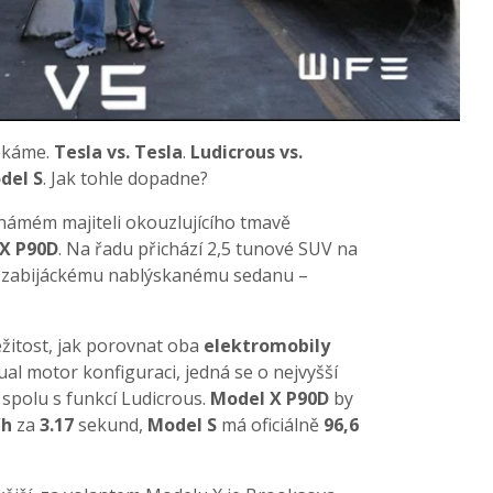
čekáme.
Tesla vs. Tesla
.
Ludicrous vs.
del S
. Jak tohle dopadne?
námém majiteli okouzlujícího tmavě
X P90D
. Na řadu přichází 2,5 tunové SUV na
ti zabijáckému nablýskanému sedanu –
ežitost, jak porovnat oba
elektromobily
dual motor konfiguraci, jedná se o nejvyšší
spolu s funkcí Ludicrous.
Model X P90D
by
/h
za
3.17
sekund,
Model S
má oficiálně
96,6