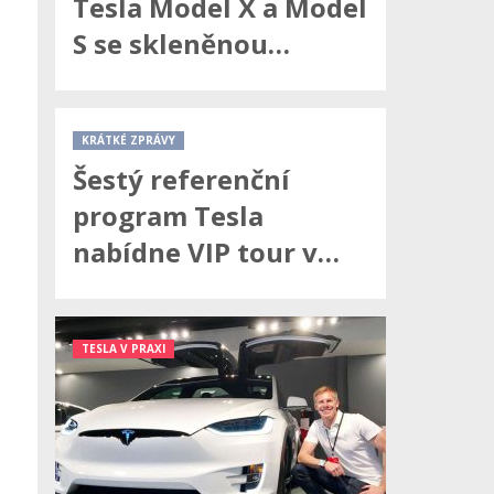
Tesla Model X a Model
S se skleněnou…
KRÁTKÉ ZPRÁVY
Šestý referenční
program Tesla
nabídne VIP tour v…
TESLA V PRAXI