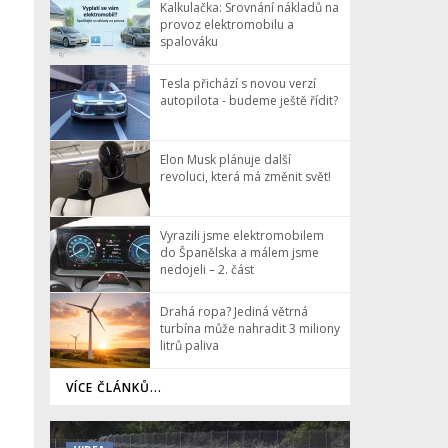
Kalkulačka: Srovnání nákladů na
provoz elektromobilu a
spalováku
Tesla přichází s novou verzí
autopilota - budeme ještě řídit?
Elon Musk plánuje další
revoluci, která má změnit svět!
Vyrazili jsme elektromobilem
do Španělska a málem jsme
nedojeli – 2. část
Drahá ropa? Jediná větrná
turbína může nahradit 3 miliony
litrů paliva
VÍCE ČLÁNKŮ...