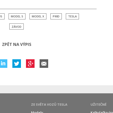
US
MODEL S
MODEL X
P90D
TESLA
ZÁVOD
ZPĚT NA VÝPIS
ZE SVĚTA VOZŮ TESLA
UŽITEČNÉ
Modely
Kalkulačka ús