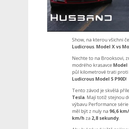
Show, na kterou všichni 
Ludicrous
.
Model X vs Mo
Nechte to na Brooksovi, z
modrého krasavce
Model 
půl kilometrové trati pro
Ludicrous Model S P90D
!
Tento závod je skvělá příl
Tesla
. Mají totiž stejnou 
výbavu Performance série 
měl být z nuly na
96,6 km
km/h
za
2,8 sekundy
.