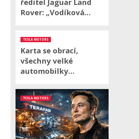
ředitel Jaguar Land
Rover: „Vodíková…
TESLA MOTORS
Karta se obrací,
všechny velké
automobilky…
TESLA MOTORS