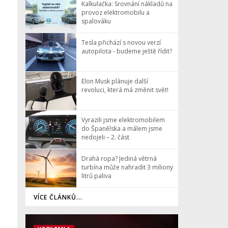
Kalkulačka: Srovnání nákladů na
provoz elektromobilu a
spalováku
Tesla přichází s novou verzí
autopilota - budeme ještě řídit?
Elon Musk plánuje další
revoluci, která má změnit svět!
Vyrazili jsme elektromobilem
do Španělska a málem jsme
nedojeli – 2. část
Drahá ropa? Jediná větrná
turbína může nahradit 3 miliony
litrů paliva
VÍCE ČLÁNKŮ...