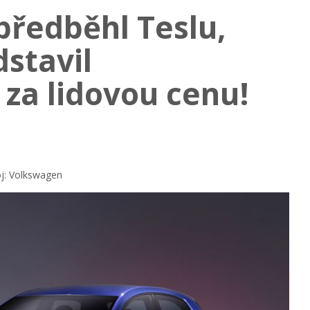
ředběhl Teslu,
stavil
 za lidovou cenu!
oj: Volkswagen