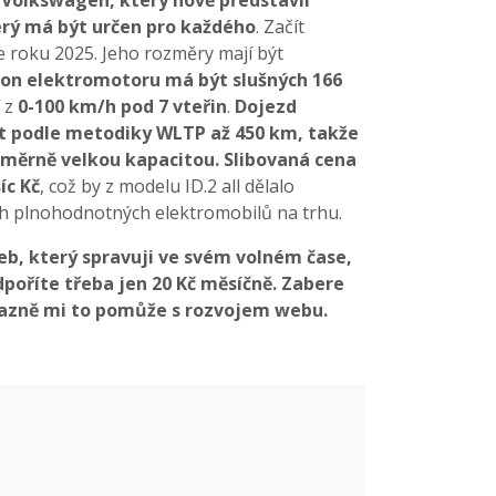
terý má být určen pro každého
. Začít
e roku 2025. Jeho rozměry mají být
on elektromotoru má být slušných 166
 z
0-100 km/h pod 7 vteřin
.
Dojezd
t podle metodiky WLTP až 450 km, takže
poměrně velkou kapacitou. Slibovaná cena
íc Kč
, což by z modelu ID.2 all dělalo
ch plnohodnotných elektromobilů na trhu.
eb, který spravuji ve svém volném čase,
poříte třeba jen 20 Kč měsíčně. Zabere
ýrazně mi to pomůže s rozvojem webu.