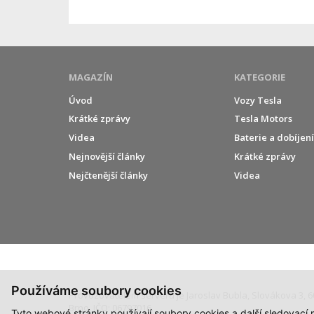
MAGAZÍN
KATEGORIE
Úvod
Vozy Tesla
Krátké zprávy
Tesla Motors
Videa
Baterie a dobíjen
Nejnovější články
Krátké zprávy
Nejčtenější články
Videa
Používáme soubory cookies
Provozovatelem serveru je Jaroslav Bubla, Slovákova 3, 6
Brno, IČO: 06797016.
Tyto webové stránky používají soubory cookies a další sledovací