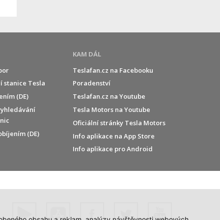
KAM DÁL
por
Teslafan.cz na Facebooku
í stanice Tesla
Poradenství
jením (DE)
Teslafan.cz na Youtube
vyhledávání
Tesla Motors na Youtube
anic
Oficiální stránky Tesla Motors
obíjením (DE)
Info aplikace na App Store
Info aplikace pro Android
působeného obsahu a reklam, analýzy návštěvnosti webových