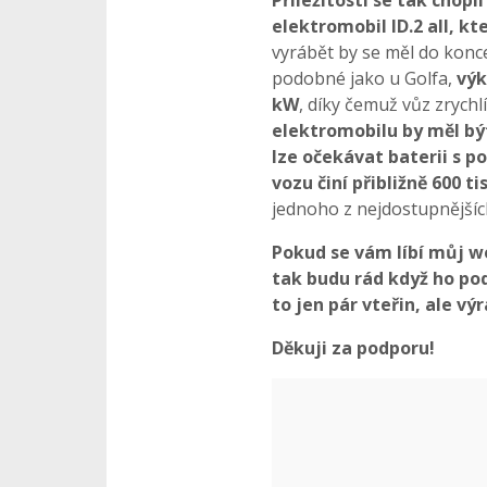
elektromobil ID.2 all, k
vyrábět by se měl do konc
podobné jako u Golfa,
výk
kW
, díky čemuž vůz zrychlí
elektromobilu by měl bý
lze očekávat baterii s 
vozu činí přibližně 600 tis
jednoho z nejdostupnější
Pokud se vám líbí můj w
tak budu rád když ho pod
to jen pár vteřin, ale v
Děkuji za podporu!