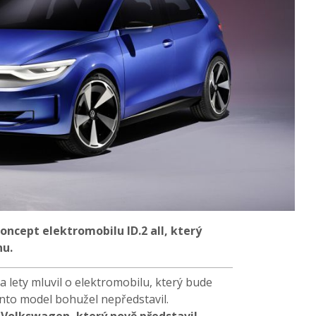
ncept elektromobilu ID.2 all, který
nu.
a lety mluvil o elektromobilu, který bude
nto model bohužel nepředstavil.
il Volkswagen, který nově představil