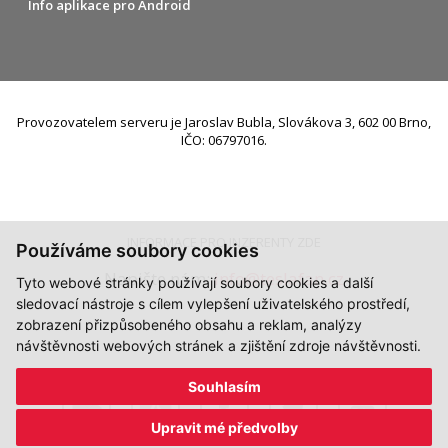
Info aplikace pro Android
Provozovatelem serveru je Jaroslav Bubla, Slovákova 3, 602 00 Brno,
IČO: 06797016.
INFORMACE PRO INZERENTY ZDE
Používáme soubory cookies
Napište nám:
info@teslafan.cz
Tyto webové stránky používají soubory cookies a další
sledovací nástroje s cílem vylepšení uživatelského prostředí,
zobrazení přizpůsobeného obsahu a reklam, analýzy
návštěvnosti webových stránek a zjištění zdroje návštěvnosti.
Souhlasím
Upravit mé předvolby