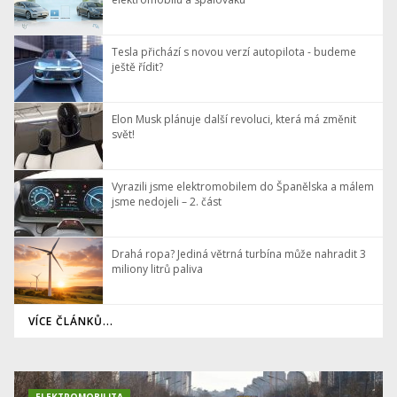
Tesla přichází s novou verzí autopilota - budeme
ještě řídit?
Elon Musk plánuje další revoluci, která má změnit
svět!
Vyrazili jsme elektromobilem do Španělska a málem
jsme nedojeli – 2. část
Drahá ropa? Jediná větrná turbína může nahradit 3
miliony litrů paliva
VÍCE ČLÁNKŮ...
ELEKTROMOBILITA