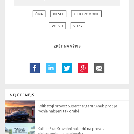
ČÍNA
DIESEL
ELEKTROMOBIL
VOLVO
VOZY
ZPĚT NA VÝPIS
NEJČTENĚJŠÍ
Kolik stojí provoz Superchargeru? Aneb proč je
rychlé nabíjení tak drahé
Kalkulačka: Srovnání nákladů na provoz
elektromobilu a spalováku