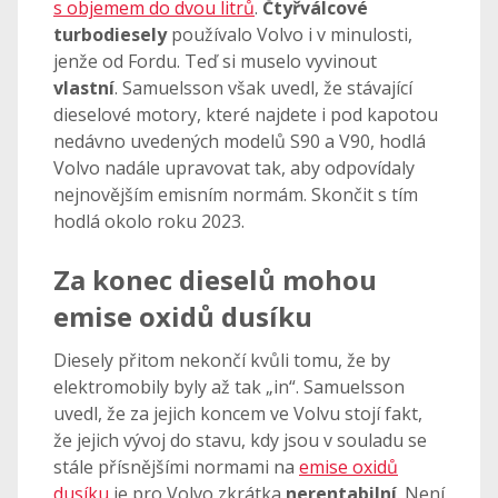
s objemem do dvou litrů
.
Čtyřválcové
turbodiesely
používalo Volvo i v minulosti,
jenže od Fordu. Teď si muselo vyvinout
vlastní
. Samuelsson však uvedl, že stávající
dieselové motory, které najdete i pod kapotou
nedávno uvedených modelů S90 a V90, hodlá
Volvo nadále upravovat tak, aby odpovídaly
nejnovějším emisním normám. Skončit s tím
hodlá okolo roku 2023.
Za konec dieselů mohou
emise oxidů dusíku
Diesely přitom nekončí kvůli tomu, že by
elektromobily byly až tak „in“. Samuelsson
uvedl, že za jejich koncem ve Volvu stojí fakt,
že jejich vývoj do stavu, kdy jsou v souladu se
stále přísnějšími normami na
emise oxidů
dusíku
je pro Volvo zkrátka
nerentabilní
. Není