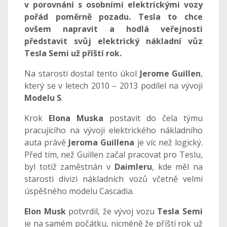
v porovnání s osobními elektrickými vozy
pořád poměrně pozadu. Tesla to chce
ovšem napravit a hodlá veřejnosti
představit svůj elektrický nákladní vůz
Tesla Semi už příští rok.
Na starosti dostal tento úkol
Jerome Guillen
,
který se v letech 2010 – 2013 podílel na vývoji
Modelu S
.
Krok
Elona Muska
postavit do čela týmu
pracujícího na vývoji elektrického nákladního
auta právě
Jeroma Guillena
je víc než logický.
Před tím, než Guillen začal pracovat pro Teslu,
byl totiž zaměstnán v
Daimleru
, kde měl na
starosti divizi nákladních vozů včetně velmi
úspěšného modelu Cascadia.
Elon Musk
potvrdil, že vývoj vozu
Tesla Semi
je na samém počátku, nicméně že příští rok už