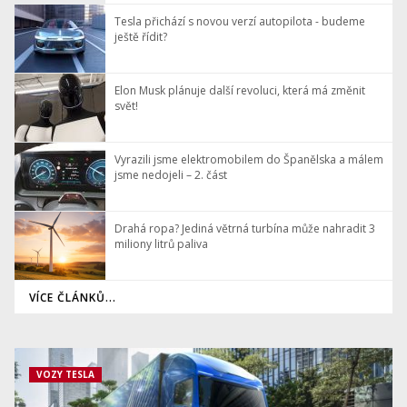
Tesla přichází s novou verzí autopilota - budeme
ještě řídit?
Elon Musk plánuje další revoluci, která má změnit
svět!
Vyrazili jsme elektromobilem do Španělska a málem
jsme nedojeli – 2. část
Drahá ropa? Jediná větrná turbína může nahradit 3
miliony litrů paliva
VÍCE ČLÁNKŮ...
VOZY TESLA