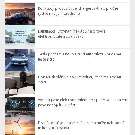
Kolik stojí provoz Superchargeru? Aneb proč je
rychlé nabíjení tak drahé
Kalkulačka: Srovnání nákladů na provoz
elektromobilu a spalováku
Tesla přichází s novou verzí autopilota - budeme
ještě řídit?
Elon Musk plánuje další revoluci, která má změnit
svět!
Vyrazili jsme elektromobilem do Španělska a málem
jsme nedojeli – 2. část
Drahá ropa? Jediná větrná turbína může nahradit 3
miliony litrů paliva