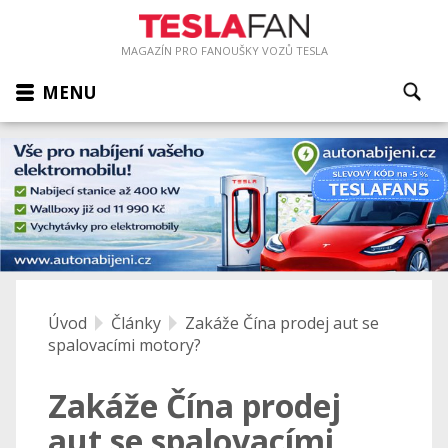
MAGAZÍN PRO FANOUŠKY VOZŮ TESLA
MENU
Úvod
Články
Zakáže Čína prodej aut se
spalovacími motory?
Zakáže Čína prodej
aut se spalovacími