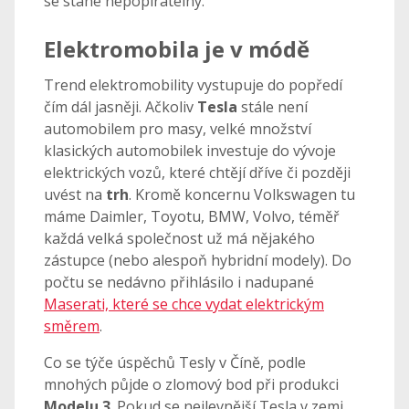
se stane nepopiratelný.
Elektromobila je v módě
Trend elektromobility vystupuje do popředí
čím dál jasněji. Ačkoliv
Tesla
stále není
automobilem pro masy, velké množství
klasických automobilek investuje do vývoje
elektrických vozů, které chtějí dříve či později
uvést na
trh
. Kromě koncernu Volkswagen tu
máme Daimler, Toyotu, BMW, Volvo, téměř
každá velká společnost už má nějakého
zástupce (nebo alespoň hybridní modely). Do
počtu se nedávno přihlásilo i nadupané
Maserati, které se chce vydat elektrickým
směrem
.
Co se týče úspěchů Tesly v Číně, podle
mnohých půjde o zlomový bod při produkci
Modelu
3
. Pokud se nejlevnější Tesla v zemi