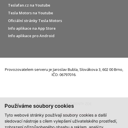
Teslafan.cz na Youtube
Tesla Motors na Youtube
Oficiální stránky Tesla Motors
Info aplikace na App Store
Info aplikace pro Android
Provozovatelem serveru je Jaroslav Bubla, Slovákova 3, 602 00 Brno,
IČO: 06797016.
INFORMACE PRO INZERENTY ZDE
Používáme soubory cookies
Napište nám:
info@teslafan.cz
Tyto webové stránky používají soubory cookies a další
sledovací nástroje s cílem vylepšení uživatelského prostředí,
zobrazení přizpůsobeného obsahu a reklam, analýzy