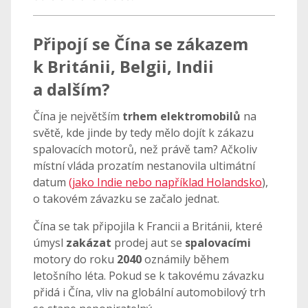
Připojí se Čína se zákazem
k Británii, Belgii, Indii
a dalším?
Čína je největším
trhem
elektromobilů
na
světě, kde jinde by tedy mělo dojít k zákazu
spalovacích motorů, než právě tam? Ačkoliv
místní vláda prozatím nestanovila ultimátní
datum
(jako Indie nebo například Holandsko
),
o takovém závazku se začalo jednat.
Čína se tak připojila k Francii a Británii, které
úmysl
zakázat
prodej aut se
spalovacími
motory do roku
2040
oznámily během
letošního léta. Pokud se k takovému závazku
přidá i Čína, vliv na globální automobilový trh