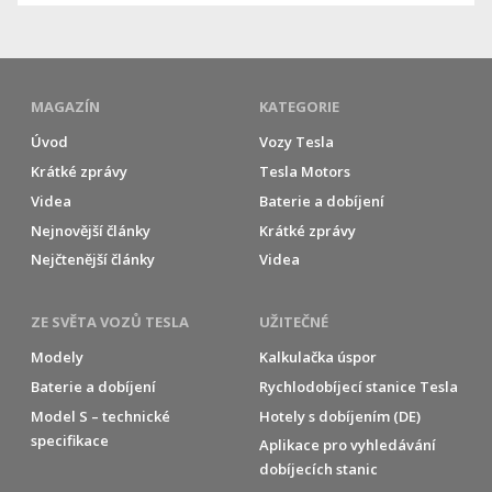
MAGAZÍN
KATEGORIE
Úvod
Vozy Tesla
Krátké zprávy
Tesla Motors
Videa
Baterie a dobíjení
Nejnovější články
Krátké zprávy
Nejčtenější články
Videa
ZE SVĚTA VOZŮ TESLA
UŽITEČNÉ
Modely
Kalkulačka úspor
Baterie a dobíjení
Rychlodobíjecí stanice Tesla
Model S – technické
Hotely s dobíjením (DE)
specifikace
Aplikace pro vyhledávání
dobíjecích stanic