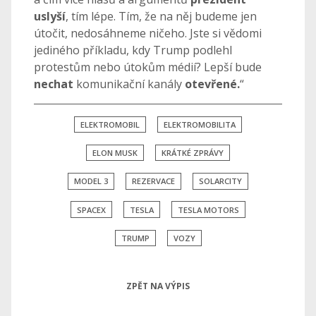
uslyší
, tím lépe. Tím, že na něj budeme jen
útočit, nedosáhneme ničeho. Jste si vědomi
jediného příkladu, kdy Trump podlehl
protestům nebo útokům médií? Lepší bude
nechat
komunikační kanály
otevřené.
“
ELEKTROMOBIL
ELEKTROMOBILITA
ELON MUSK
KRÁTKÉ ZPRÁVY
MODEL 3
REZERVACE
SOLARCITY
SPACEX
TESLA
TESLA MOTORS
TRUMP
VOZY
ZPĚT NA VÝPIS