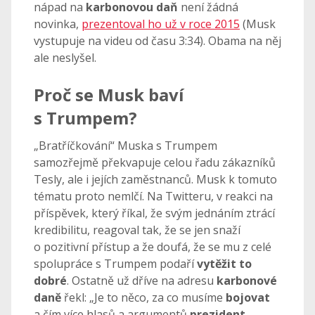
nápad na
karbonovou daň
není žádná
novinka,
prezentoval ho už v roce 2015
(Musk
vystupuje na videu od času 3:34). Obama na něj
ale neslyšel.
Proč se Musk baví
s Trumpem?
„Bratříčkování“ Muska s Trumpem
samozřejmě překvapuje celou řadu zákazníků
Tesly, ale i jejích zaměstnanců. Musk k tomuto
tématu proto nemlčí. Na Twitteru, v reakci na
příspěvek, který říkal, že svým jednáním ztrácí
kredibilitu, reagoval tak, že se jen snaží
o pozitivní přístup a že doufá, že se mu z celé
spolupráce s Trumpem podaří
vytěžit to
dobré
. Ostatně už dříve na adresu
karbonové
daně
řekl: „Je to něco, za co musíme
bojovat
a čím více hlasů a argumentů
prezident