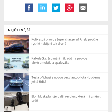
NEJČTENĚJŠÍ
Kolik stojí provoz Superchargeru? Aneb proč je
rychlé nabíjení tak drahé
Kalkulačka: Srovnání nákladů na provoz
elektromobilu a spalováku
Tesla přichází s novou verzí autopilota - budeme
ještě řídit?
Elon Musk plánuje další revoluci, která má změnit
svět!