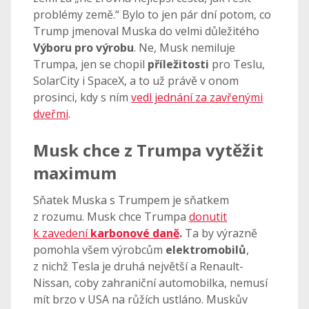
problémy země.“ Bylo to jen pár dní potom, co
Trump jmenoval Muska do velmi důležitého
Výboru pro výrobu
. Ne, Musk nemiluje
Trumpa, jen se chopil
příležitosti
pro Teslu,
SolarCity i SpaceX, a to už právě v onom
prosinci, kdy s ním
vedl jednání za zavřenými
dveřmi
.
Musk chce z Trumpa vytěžit
maximum
Sňatek Muska s Trumpem je sňatkem
z rozumu. Musk chce Trumpa
donutit
k zavedení
karbonové daně
.
Ta by výrazně
pomohla všem výrobcům
elektromobilů
,
z nichž Tesla je druhá největší a Renault-
Nissan, coby zahraniční automobilka, nemusí
mít brzo v USA na růžích ustláno. Muskův