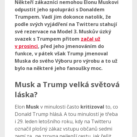
Někteří zákazníci nemohou Elonu Muskovi
odpustit jeho spolupráci s Donaldem
Trumpem. Vadí jim dokonce natolik, že
podle svých vyjádření na Twitteru stahují
své rezervace na Model 3. Muskův úzký
svazek s Trumpem přitom
začal už
v prosinci
, před jeho jmenováním do
funkce, v pátek však Trump jmenoval
Muska do svého Výboru pro výrobu a to už
bylo na některé jeho fanoušky moc.
Musk a Trump velká světová
láska?
Elon
Musk
v minulosti často
kritizoval
to, co
Donald Trump hlásá. A tou minulostí je třeba
i 29. leden letošního roku, kdy na Twitteru
označil plošný zákaz vstupu občanů sedmi
zemí za „ne zrovna nejlepší cestu, jak řešit