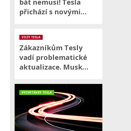
bát nemusí! Tesla
přichází s novými…
VOZY TESLA
Zákazníkům Tesly
vadí problematické
aktualizace. Musk…
VYCHYTÁVKY TESLA