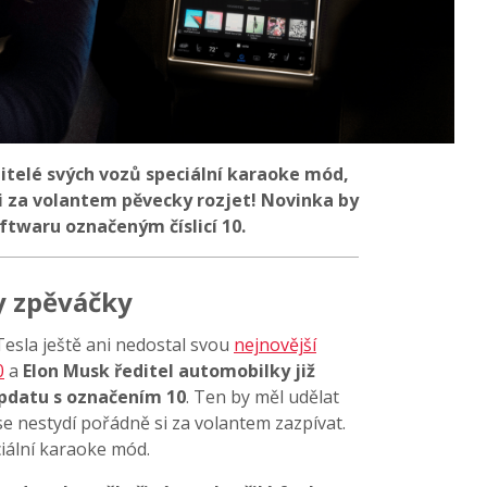
itelé svých vozů speciální karaoke mód,
 za volantem pěvecky rozjet! Novinka by
ftwaru označeným číslicí 10.
y zpěváčky
esla ještě ani nedostal svou
nejnovější
0
a
Elon Musk ředitel automobilky již
pdatu s označením 10
. Ten by měl udělat
se nestydí pořádně si za volantem zazpívat.
iální karaoke mód.