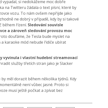
d vypadal, si nedokážeme moc dobře
a na Twitteru žádala o text písní, které by
zovce vozu. To nám ovšem nepřijde jako
ozhodně ne dobrý v případě, kdy by si takové
ič během řízení.
Sledování souvisle
ovce a zároveň sledování provozu moc
roto doufáme, že Tesla bude myslet na
a a karaoke mód nebude řidiče ubírat
by vyvinula i vlastní hudební streamovací
radit služby třetích stran jako je Slacker
 by měl dorazit během několika týdnů. Kdy
momentálně není vůbec jasné. Proto si
 voze musí ještě počkat a zpívat bez