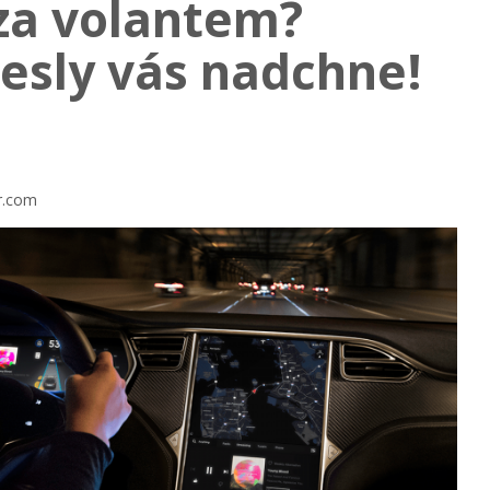
 za volantem?
esly vás nadchne!
er.com