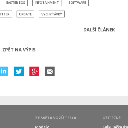
EASTER EGG
INFOTAINMENT
SOFTWARE
ITTER
UPDATE
VYCHYTÁVKY
DALŠÍ ČLÁNEK
ZPĚT NA VÝPIS
ZE SVĚTA VOZŮ TESLA
UŽITEČNÉ
Modely
Kalkulačka ús