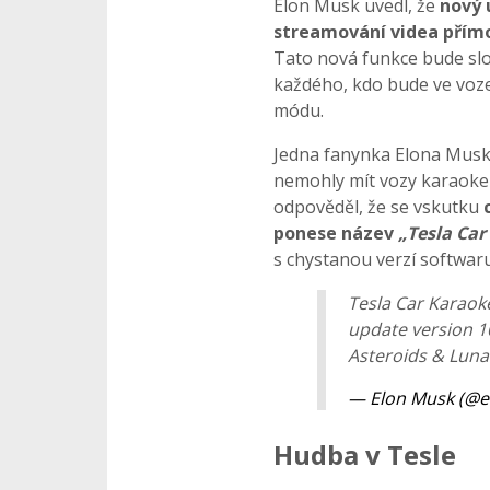
Elon Musk uvedl, že
nový 
streamování videa přím
Tato nová funkce bude slo
každého, kdo bude ve voz
módu.
Jedna fanynka Elona Muska 
nemohly mít vozy karaoke 
odpověděl, že se vskutku
ponese název
„Tesla Car
s chystanou verzí softwaru
Tesla Car Karaok
update version 1
Asteroids & Lunar
— Elon Musk (@
Hudba v Tesle