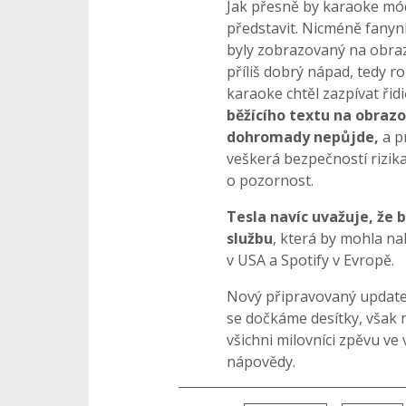
Jak přesně by karaoke mó
představit. Nicméně fanynk
byly zobrazovaný na obra
příliš dobrý nápad, tedy r
karaoke chtěl zazpívat řid
běžícího textu na obraz
dohromady nepůjde,
a p
veškerá bezpečností rizik
o pozornost.
Tesla navíc uvažuje, že 
službu
, která by mohla nah
v USA a Spotify v Evropě.
Nový připravovaný update
se dočkáme desítky, však 
všichni milovníci zpěvu ve
nápovědy.