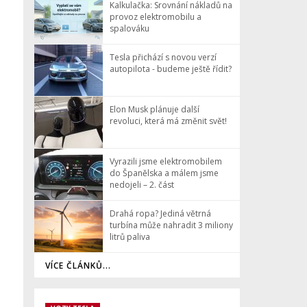
Kalkulačka: Srovnání nákladů na
provoz elektromobilu a
spalováku
Tesla přichází s novou verzí
autopilota - budeme ještě řídit?
Elon Musk plánuje další
revoluci, která má změnit svět!
Vyrazili jsme elektromobilem
do Španělska a málem jsme
nedojeli – 2. část
Drahá ropa? Jediná větrná
turbína může nahradit 3 miliony
litrů paliva
VÍCE ČLÁNKŮ...