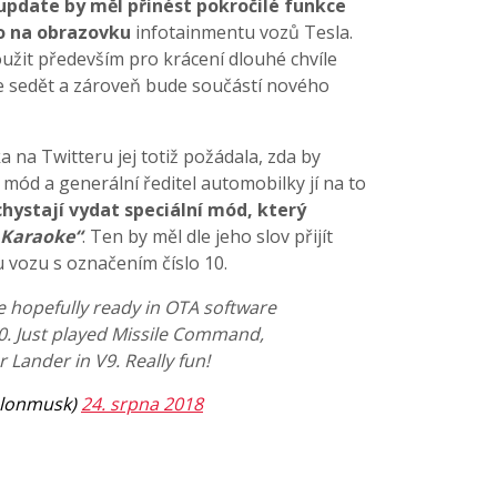
update by měl přinést pokročilé funkce
o na obrazovku
infotainmentu vozů Tesla.
užit především pro krácení dlouhé chvíle
e sedět a zároveň bude součástí nového
na Twitteru jej totiž požádala, zda by
mód a generální ředitel automobilky jí na to
chystají vydat speciální mód, který
 Karaoke“
. Ten by měl dle jeho slov přijít
 vozu s označením číslo 10.
e hopefully ready in OTA software
0. Just played Missile Command,
 Lander in V9. Really fun!
elonmusk)
24. srpna 2018