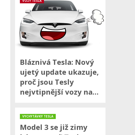
VOZY TESLA
Bláznivá Tesla: Nový
ujetý update ukazuje,
proč jsou Tesly
nejvtipnější vozy na…
VYCHYTÁVKY TESLA
Model 3 se již zimy