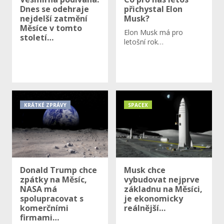
Dnes se odehraje
přichystal Elon
nejdelší zatmění
Musk?
Měsíce v tomto
Elon Musk má pro
století…
letošní rok…
KRÁTKÉ ZPRÁVY
SPACEX
Donald Trump chce
Musk chce
zpátky na Měsíc,
vybudovat nejprve
NASA má
základnu na Měsíci,
spolupracovat s
je ekonomicky
komerčními
reálnější…
firmami…