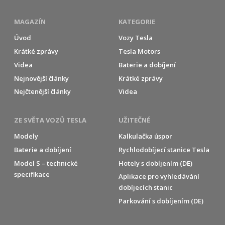
MAGAZÍN
KATEGORIE
Úvod
Vozy Tesla
Krátké zprávy
Tesla Motors
Videa
Baterie a dobíjení
Nejnovější články
Krátké zprávy
Nejčtenější články
Videa
ZE SVĚTA VOZŮ TESLA
UŽITEČNÉ
Modely
Kalkulačka úspor
Baterie a dobíjení
Rychlodobíjecí stanice Tesla
Model S – technické
Hotely s dobíjením (DE)
specifikace
Aplikace pro vyhledávání
dobíjecích stanic
Parkování s dobíjením (DE)