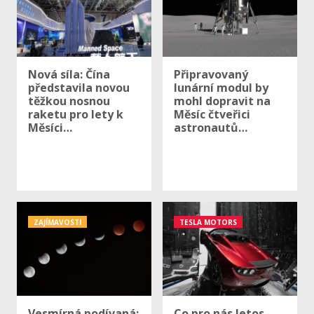
Nová síla: Čína
Připravovaný
představila novou
lunární modul by
těžkou nosnou
mohl dopravit na
raketu pro lety k
Měsíc čtveřici
Měsíci…
astronautů…
ZAJÍMAVOSTI
TESLA MOTORS
Vesmírná podívaná:
Co pro nás letos