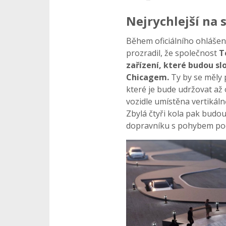
Nejrychlejší na 
Během oficiálního ohlášen
prozradil, že společnost
T
zařízení, které budou sl
Chicagem.
Ty by se měly 
které je bude udržovat až 
vozidle umístěna vertikál
Zbylá čtyři kola pak budo
dopravníku s pohybem pod