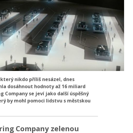
který nikdo příliš nesázel, dnes
hla dosáhnout hodnoty až 16 miliard
ng Company se jeví jako další úspěšný
erý by mohl pomoci lidstvu s městskou
oring Company zelenou