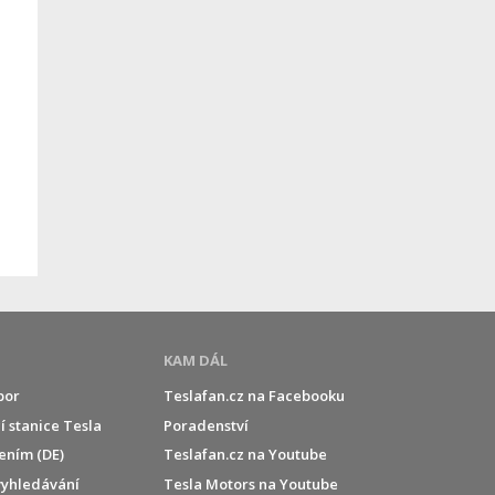
KAM DÁL
por
Teslafan.cz na Facebooku
í stanice Tesla
Poradenství
jením (DE)
Teslafan.cz na Youtube
vyhledávání
Tesla Motors na Youtube