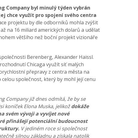
ing Company byl minulý týden vybrán
j chce využít pro spojení svého centra
zace projektu by dle odborníků mohla zvýšit
 na 16 miliard amerických dolarů a udělat
nohem většího než boční projekt vizionáře
společnosti Berenberg, Alexander Haissl.
ozhodnutí Chicaga využít síť malých
rychlostní přepravy z centra města na
ro celou společnost, který by mohl její cenu
ng Company již dnes odmítá, že by se
ýsi koníček Elona Muska, jelikož
dokáže
a svém vývoji a vyvíjet nové
ré přinášejí potenciální budoucnost
truktury.
V jediném roce si společnost
ečně silnou základnu a získala natolik