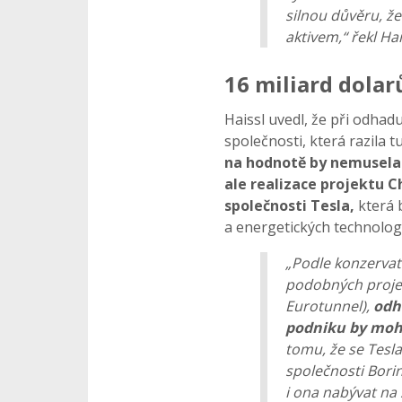
silnou důvěru, ž
aktivem,“ řekl Hai
16 miliard dolar
Haissl uvedl, že při odhad
společnosti, která razila tu
na hodnotě by nemusela 
ale realizace projektu 
společnosti Tesla,
která 
a energetických technologi
„Podle konzervat
podobných projek
Eurotunnel),
odh
podniku by mohl
tomu, že se Tesl
společnosti Bor
i ona nabývat na 