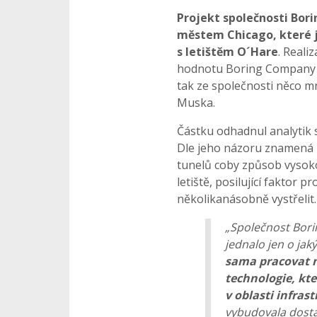
Projekt společnosti Bor
městem Chicago, které je
s letištěm O´Hare
. Reali
hodnotu Boring Company až
tak ze společnosti něco m
Muska.
Částku odhadnul analytik 
Dle jeho názoru znamená r
tunelů coby způsob vysoko
letiště, posilující faktor p
několikanásobně vystřelit.
„Společnost Bori
jednalo jen o jak
sama pracovat n
technologie, kte
v oblasti infras
vybudovala dostat