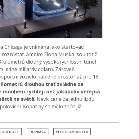
 Chicaga je vnímána jako startovací
e rozrůstat. Ambice Elona Muska jsou totiž
 kilometrů dlouhý vysokorychlostní tunel
m jedné miliardy dolarů. Zároveň
nsportní vozidlo nabídne prostor až pro 16
kilometrů dlouhou trať zvládne za
je mnohem rychleji než jakákoliv veřejná
ěstě na světě.
Navíc cena za jednu jízdu
oloviční. Kopat by se mělo začít již
DOUCNOST
DOPRAVA
ELEKTROMOBILITA