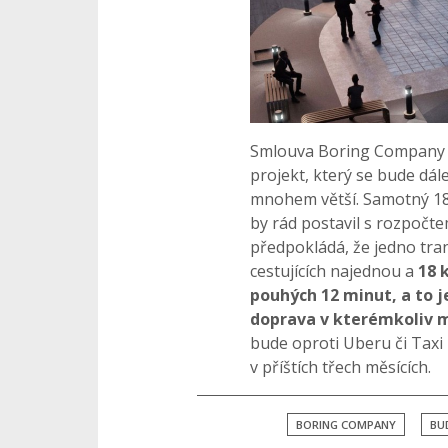
Smlouva Boring Company a
projekt, který se bude dál
mnohem větší. Samotný 18
by rád postavil s rozpočte
předpokládá, že jedno tra
cestujících najednou a
18 
pouhých 12 minut, a to 
doprava v kterémkoliv m
bude oproti Uberu či Taxi p
v příštích třech měsících.
BORING COMPANY
BU