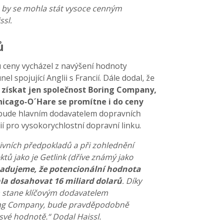
e by se mohla stát vysoce cenným
ssl.
ů
u ceny vycházel z navýšení hodnoty
nel spojující Anglii s Francií. Dále dodal, že
získat jen společnost Boring Company,
Chicago-O´Hare se promítne i do ceny
bude hlavním dodavatelem dopravních
í pro vysokorychlostní dopravní linku.
ivních předpokladů a při zohlednění
tů jako je Getlink (dříve známý jako
adujeme, že potencionální hodnota
a dosahovat 16 miliard dolarů
. Díky
a stane klíčovým dodavatelem
ing Company, bude pravděpodobně
své hodnotě.“ Dodal Haissl.