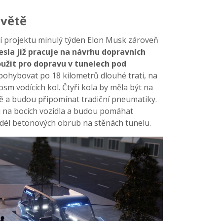
světě
í projektu minulý týden Elon Musk zároveň
esla již pracuje na návrhu dopravních
oužit pro dopravu v tunelech pod
pohybovat po 18 kilometrů dlouhé trati, na
osm vodících kol. Čtyři kola by měla být na
ně a budou připomínat tradiční pneumatiky.
u na bocích vozidla a budou pomáhat
él betonových obrub na stěnách tunelu.