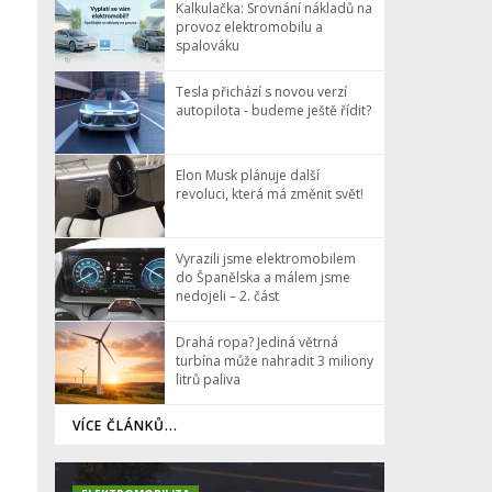
Kalkulačka: Srovnání nákladů na
provoz elektromobilu a
spalováku
Tesla přichází s novou verzí
autopilota - budeme ještě řídit?
Elon Musk plánuje další
revoluci, která má změnit svět!
Vyrazili jsme elektromobilem
do Španělska a málem jsme
nedojeli – 2. část
Drahá ropa? Jediná větrná
turbína může nahradit 3 miliony
litrů paliva
VÍCE ČLÁNKŮ...