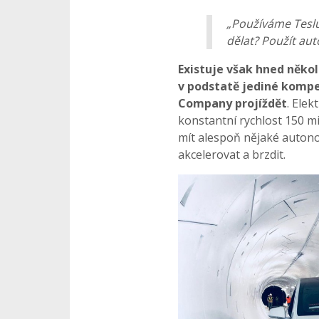
„Používáme Teslu
dělat? Použít au
Existuje však hned někol
v podstatě jediné kompe
Company projíždět
. Ele
konstantní rychlost 150 mi
mít alespoň nějaké auton
akcelerovat a brzdit.