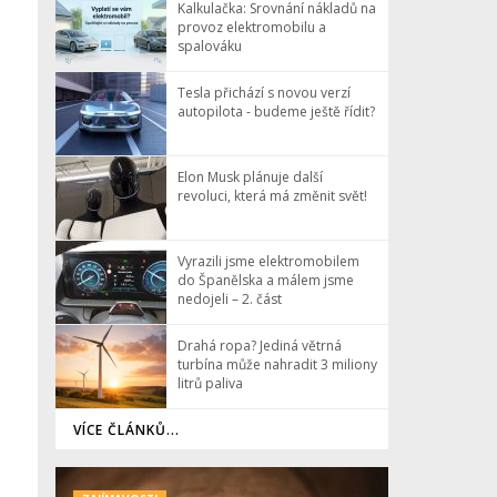
Kalkulačka: Srovnání nákladů na
provoz elektromobilu a
spalováku
Tesla přichází s novou verzí
autopilota - budeme ještě řídit?
Elon Musk plánuje další
revoluci, která má změnit svět!
Vyrazili jsme elektromobilem
do Španělska a málem jsme
nedojeli – 2. část
Drahá ropa? Jediná větrná
turbína může nahradit 3 miliony
litrů paliva
VÍCE ČLÁNKŮ...