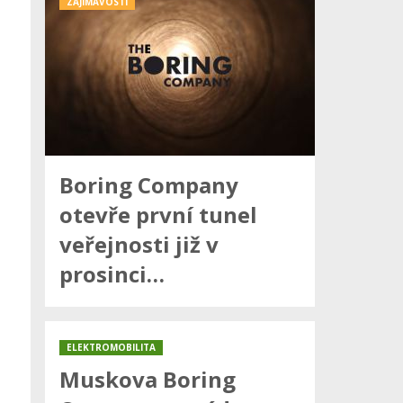
ZAJÍMAVOSTI
Boring Company
otevře první tunel
veřejnosti již v
prosinci…
ELEKTROMOBILITA
Muskova Boring