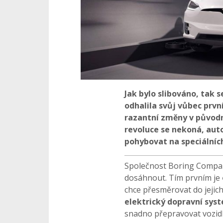
Jak bylo slibováno, tak
odhalila svůj vůbec první
razantní změny v původní
revoluce se nekoná, aut
pohybovat na speciálních
Společnost Boring Company
dosáhnout. Tím prvním je
chce přesměrovat do jejic
elektrický dopravní sys
snadno přepravovat vozidl