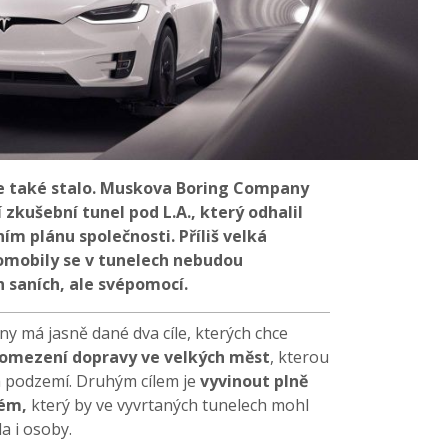
 se také stalo. Muskova Boring Company
 zkušební tunel pod L.A., který odhalil
m plánu společnosti. Příliš velká
omobily se v tunelech nebudou
 saních, ale svépomocí.
 má jasně dané dva cíle, kterých chce
omezení dopravy ve velkých měst
, kterou
h podzemí. Druhým cílem je
vyvinout plně
tém,
který by ve vyvrtaných tunelech mohl
a i osoby.