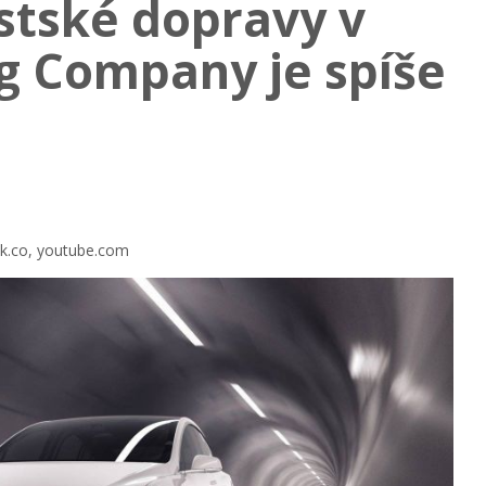
stské dopravy v
g Company je spíše
rek.co, youtube.com