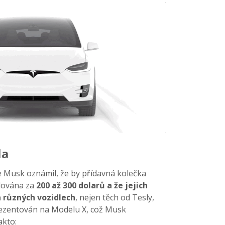
la
 Musk oznámil, že by přídavná kolečka
alována za
200 až 300 dolarů a že jejich
 různých vozidlech
, nejen těch od Tesly,
rezentován na Modelu X, což Musk
akto: