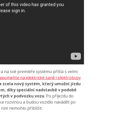
 na své premiéře systému přišla s velmi
pomeňte na elektrické saně i elektrobusy
.
 zcela nový systém, který umožní jízdu
, díky speciální nadstavbě v podobě
ytých v podvozku vozu
. Po příjezdu do
čka rozvinou a budou vozidlo navádět po
 nim nemohlo přiblížit.