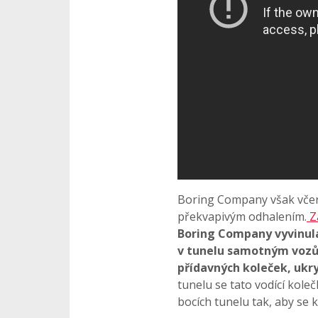
Boring Company však včera
překvapivým odhalením.
Za
Boring Company vyvinula
v tunelu samotným vozům
přídavných koleček, ukr
tunelu se tato vodící kole
bocích tunelu tak, aby se k