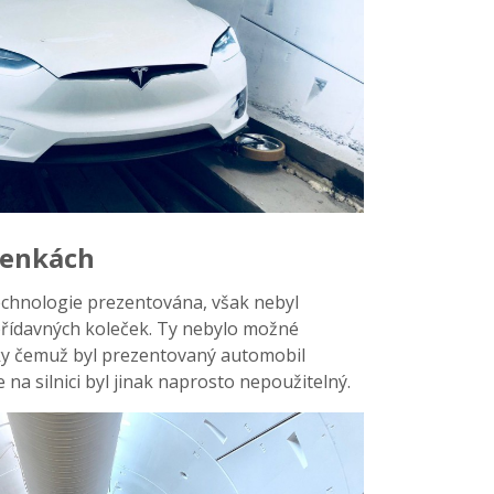
lenkách
echnologie prezentována, však nebyl
přídavných koleček. Ty nebylo možné
ky čemuž byl prezentovaný automobil
e na silnici byl jinak naprosto nepoužitelný.