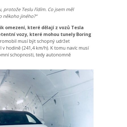
, protože Teslu řídím. Co jsem měl
to někoho jiného?“
ik omezení, které dělají z vozů Tesla
tentní vozy, které mohou tunely Boring
ktromobil musí být schopný udržet
l v hodině (241,4 km/h). K tomu navíc musí
omní schopnosti, tedy autonomně