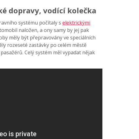
ké dopravy, vodící kolečka
ravního systému počítaly s
elektrickými
utomobil naložen, a ony samy by jej pak
oby měly být přepravovány ve speciálních
ěly rozeseté zastávky po celém městě
2 pasažérů. Celý systém měl vypadat nějak