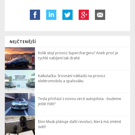
NEJČTENĚJŠÍ
Kolik stojí provoz Superchargeru? Aneb proč je
rychlé nabíjení tak drahé
Kalkulačka: Srovnání nákladů na provoz
elektromobilu a spalováku
Tesla přichází s novou verzí autopilota - budeme
ještě řídit?
Elon Musk plánuje další revoluci, která má změnit
svět!