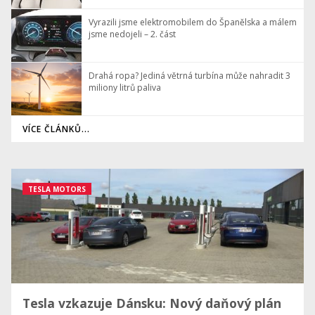
Vyrazili jsme elektromobilem do Španělska a málem
jsme nedojeli – 2. část
Drahá ropa? Jediná větrná turbína může nahradit 3
miliony litrů paliva
VÍCE ČLÁNKŮ...
TESLA MOTORS
Tesla vzkazuje Dánsku: Nový daňový plán