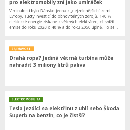
pro elektromobily zní jako umíráček
V minulosti bylo Dánsko jedna z „nejzelenějších“ zemí
Evropy. Tucty investicí do obnovitelných zdrojů, 140 %
elektrické energie získané z větrných elektráren, cíl snížit
emise do roku 2020 o 40 % a do roku 2050 úplně. To se…
ZAJÍMAVOSTI
Drahá ropa? Jediná větrná turbína může
nahradit 3 miliony litrů paliva
ELEKTROMOBILITA
Tesla jezdící na elektřinu z uhlí nebo Škoda
Superb na benzín, co je čistší?