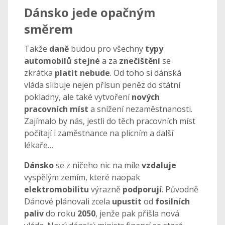
Dánsko jede opačným
směrem
Takže
daně
budou pro všechny
typy
automobilů stejné
a za
znečištění
se
zkrátka
platit nebude
. Od toho si dánská
vláda slibuje nejen přísun peněz do státní
pokladny, ale také vytvoření
nových
pracovních míst
a snížení nezaměstnanosti.
Zajímalo by nás, jestli do těch pracovních míst
počítají i zaměstnance na plicním a další
lékaře…
Dánsko
se z ničeho nic na míle
vzdaluje
vyspělým zemím, které naopak
elektromobilitu
výrazně
podporují
. Původně
Dánové plánovali zcela
upustit
od
fosilních
paliv
do roku
2050
, jenže pak přišla nová