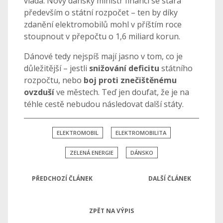
vláda. Nový dánský ministr financí se stará
především o státní rozpočet – ten by díky
zdanění elektromobilů mohl v příštím roce
stoupnout v přepočtu o 1,6 miliard korun.
Dánové tedy nejspíš mají jasno v tom, co je
důležitější – jestli
snižování
deficitu
státního
rozpočtu, nebo
boj proti znečištěnému
ovzduší
ve městech. Teď jen doufat, že je na
téhle cestě nebudou následovat další státy.
ELEKTROMOBIL
ELEKTROMOBILITA
ZELENÁ ENERGIE
DÁNSKO
PŘEDCHOZÍ ČLÁNEK
DALŠÍ ČLÁNEK
ZPĚT NA VÝPIS