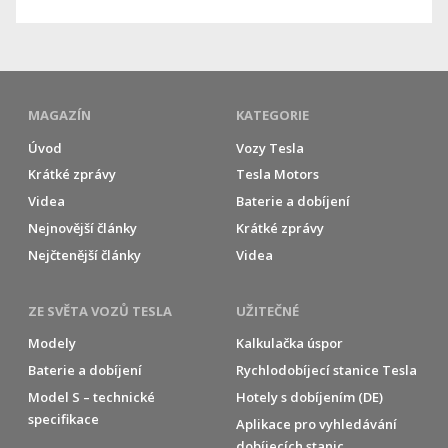
MAGAZÍN
KATEGORIE
Úvod
Vozy Tesla
Krátké zprávy
Tesla Motors
Videa
Baterie a dobíjení
Nejnovější články
Krátké zprávy
Nejčtenější články
Videa
ZE SVĚTA VOZŮ TESLA
UŽITEČNÉ
Modely
Kalkulačka úspor
Baterie a dobíjení
Rychlodobíjecí stanice Tesla
Model S – technické
Hotely s dobíjením (DE)
specifikace
Aplikace pro vyhledávání
dobíjecích stanic