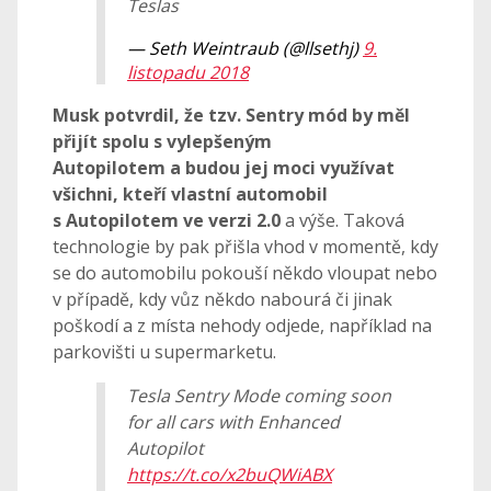
Teslas
— Seth Weintraub (@llsethj)
9.
listopadu 2018
Musk potvrdil, že tzv. Sentry mód by měl
přijít spolu s vylepšeným
Autopilotem a budou jej moci využívat
všichni, kteří vlastní automobil
s Autopilotem ve verzi 2.0
a výše. Taková
technologie by pak přišla vhod v momentě, kdy
se do automobilu pokouší někdo vloupat nebo
v případě, kdy vůz někdo nabourá či jinak
poškodí a z místa nehody odjede, například na
parkovišti u supermarketu.
Tesla Sentry Mode coming soon
for all cars with Enhanced
Autopilot
https://t.co/x2buQWiABX