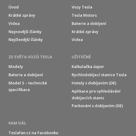
Úvod
Vozy Tesla
Krátké zprávy
Tesla Motors
Videa
Baterie a dobíjení
Nejnovější články
Krátké zprávy
Nejčtenější články
Videa
ZE SVĚTA VOZŮ TESLA
UŽITEČNÉ
Modely
Kalkulačka úspor
Baterie a dobíjení
Rychlodobíjecí stanice Tesla
Model S – technické
Hotely s dobíjením (DE)
specifikace
Aplikace pro vyhledávání
dobíjecích stanic
Parkování s dobíjením (DE)
KAM DÁL
Teslafan.cz na Facebooku