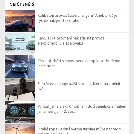
NEJČTENĚJŠÍ
Kolik stojí provoz Superchargeru? Aneb proč je
rychlé nabíjení tak drahé
Kalkulačka: Srovnání nákladů na provoz
elektromobilu a spalováku
Tesla přichází s novou verzí autopilota - budeme
ještě řídit?
Elon Musk plánuje další revoluci, která má změnit
svět!
Vyrazili jsme elektromobilem do Španělska a málem
jsme nedojeli – 2. část
Drahá ropa? Jediná větrná turbína může nahradit 3