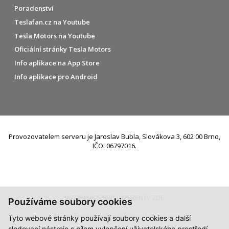
Poradenství
Teslafan.cz na Youtube
Tesla Motors na Youtube
Oficiální stránky Tesla Motors
Info aplikace na App Store
Info aplikace pro Android
Provozovatelem serveru je Jaroslav Bubla, Slovákova 3, 602 00 Brno,
IČO: 06797016.
INFORMACE PRO INZERENTY ZDE
Používáme soubory cookies
Napište nám:
info@teslafan.cz
Tyto webové stránky používají soubory cookies a další
sledovací nástroje s cílem vylepšení uživatelského prostředí,