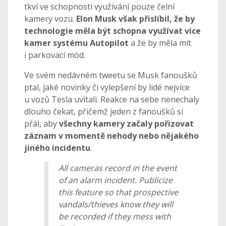
tkví ve schopnosti využívání pouze čelní
kamery vozu.
Elon Musk však přislíbil, že by
technologie měla být schopna využívat více
kamer systému Autopilot
a že by měla mít
i parkovací mód.
Ve svém nedávném tweetu se Musk fanoušků
ptal, jaké novinky či vylepšení by lidé nejvíce
u vozů Tesla uvítali. Reakce na sebe nenechaly
dlouho čekat, přičemž jeden z fanoušků si
přál, aby
všechny kamery začaly pořizovat
záznam v momentě nehody nebo nějakého
jiného incidentu
.
All cameras record in the event
of an alarm incident. Publicize
this feature so that prospective
vandals/thieves know they will
be recorded if they mess with