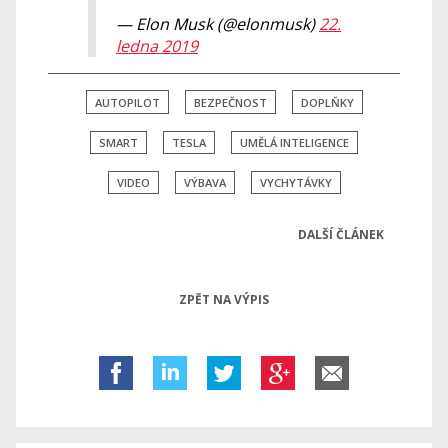
— Elon Musk (@elonmusk)
22.
ledna 2019
AUTOPILOT
BEZPEČNOST
DOPLŇKY
SMART
TESLA
UMĚLÁ INTELIGENCE
VIDEO
VÝBAVA
VYCHYTÁVKY
DALŠÍ ČLÁNEK
ZPĚT NA VÝPIS