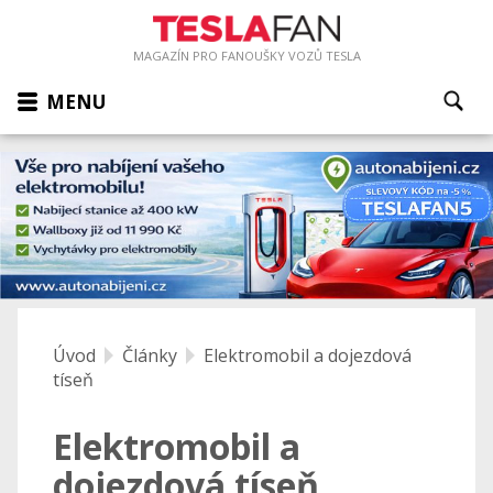
MAGAZÍN PRO FANOUŠKY VOZŮ TESLA
MENU
Úvod
Články
Elektromobil a dojezdová
tíseň
Elektromobil a
dojezdová tíseň