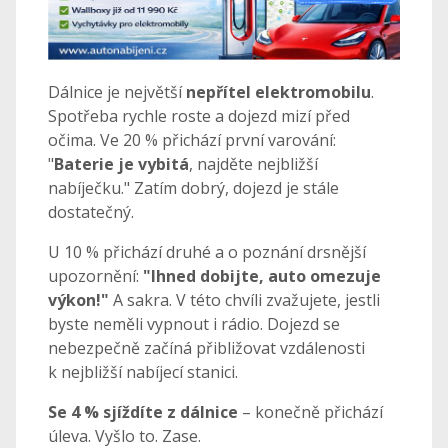
Dálnice je největší
nepřítel elektromobilu
.
Spotřeba rychle roste a dojezd mizí před
očima. Ve 20 % přichází první varování:
"
Baterie je vybitá
, najděte nejbližší
nabíječku." Zatím dobrý, dojezd je stále
dostatečný.
U 10 % přichází druhé a o poznání drsnější
upozornění:
"Ihned dobijte, auto omezuje
výkon!"
A sakra. V této chvíli zvažujete, jestli
byste neměli vypnout i rádio. Dojezd se
nebezpečně začíná přibližovat vzdálenosti
k nejbližší nabíjecí stanici.
Se 4 % sjíždíte z dálnice
– konečně přichází
úleva. Vyšlo to. Zase.