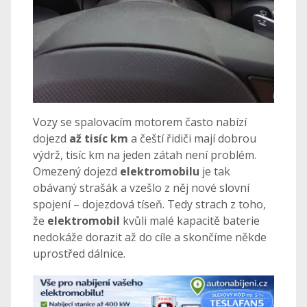
Vozy se spalovacím motorem často nabízí
dojezd
až tisíc km
a čeští řidiči mají dobrou
výdrž, tisíc km na jeden zátah není problém.
Omezený dojezd
elektromobilu
je tak
obávaný strašák a vzešlo z něj nové slovní
spojení – dojezdová tíseň. Tedy strach z toho,
že
elektromobil
kvůli malé kapacitě baterie
nedokáže dorazit až do cíle a skončíme někde
uprostřed dálnice.