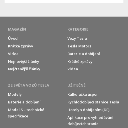
MAGAZÍN
KATEGORIE
Úvod
Vozy Tesla
Krátké zprávy
Tesla Motors
Videa
Baterie a dobíjení
Nejnovější články
Krátké zprávy
Nejčtenější články
Videa
ZE SVĚTA VOZŮ TESLA
UŽITEČNÉ
Modely
Kalkulačka úspor
Baterie a dobíjení
Rychlodobíjecí stanice Tesla
Model S – technické
Hotely s dobíjením (DE)
specifikace
Aplikace pro vyhledávání
dobíjecích stanic