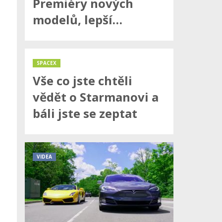
Premiéry nových
modelů, lepší…
SPACEX
Vše co jste chtěli
vědět o Starmanovi a
báli jste se zeptat
VIDEA