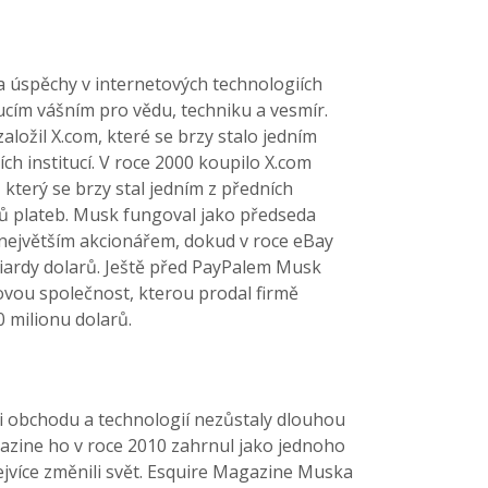
 úspěchy v internetových technologiích
ucím vášním pro vědu, techniku a vesmír.
ložil X.com, které se brzy stalo jedním
ch institucí. V roce 2000 koupilo X.com
, který se brzy stal jedním z předních
ů plateb. Musk fungoval jako předseda
 největším akcionářem, dokud v roce eBay
liardy dolarů. Ještě před PayPalem Musk
ovou společnost, kterou prodal firmě
 milionu dolarů.
i obchodu a technologií nezůstaly dlouhou
azine ho v roce 2010 zahrnul jako jednoho
 nejvíce změnili svět. Esquire Magazine Muska