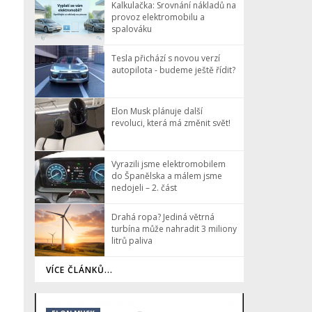
Kalkulačka: Srovnání nákladů na
provoz elektromobilu a
spalováku
Tesla přichází s novou verzí
autopilota - budeme ještě řídit?
Elon Musk plánuje další
revoluci, která má změnit svět!
Vyrazili jsme elektromobilem
do Španělska a málem jsme
nedojeli – 2. část
Drahá ropa? Jediná větrná
turbína může nahradit 3 miliony
litrů paliva
VÍCE ČLÁNKŮ...