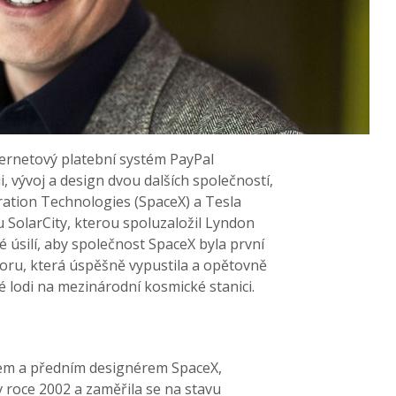
ternetový platební systém PayPal
i, vývoj a design dvou dalších společností,
oration Technologies (SpaceX) a Tesla
 SolarCity, kterou spoluzaložil Lyndon
ké úsilí, aby společnost SpaceX byla první
oru, která úspěšně vypustila a opětovně
 lodi na mezinárodní kosmické stanici.
em a předním designérem SpaceX,
 roce 2002 a zaměřila se na stavu