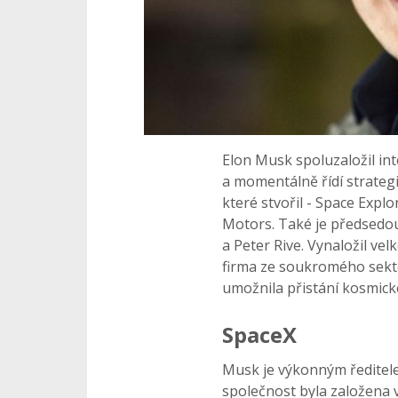
Elon Musk spoluzaložil in
a momentálně řídí strategi
které stvořil - Space Expl
Motors. Také je předsedou
a Peter Rive. Vynaložil vel
firma ze soukromého sekt
umožnila přistání kosmické
SpaceX
Musk je výkonným ředitel
společnost byla založena v