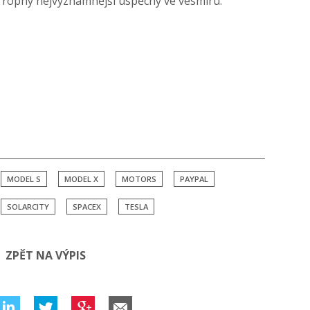
Trophy nejvýznamnější úspěchy ve vesmíru.
MODEL S
MODEL X
MOTORS
PAYPAL
SOLARCITY
SPACEX
TESLA
ZPĚT NA VÝPIS