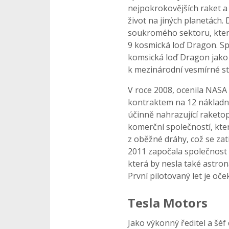
nejpokrokovějších raket a
život na jiných planetách.
soukromého sektoru, která
9 kosmická loď Dragon. Spa
komsická loď Dragon jako p
k mezinárodní vesmírné sta
V roce 2008, ocenila NASA
kontraktem na 12 nákladní
účinně nahrazující raketop
komerční společností, kte
z oběžné dráhy, což se za
2011 započala společnost 
která by nesla také astron
První pilotovaný let je oče
Tesla Motors
Jako výkonný ředitel a šé