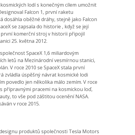
 kosmických lodí s konečným cílem umožnit
 Designoval Falcon 1, první raketu
 dosáhla oběžné dráhy, stejně jako Falcon
ceX se zapsala do historie , když se její
rvní komerční stroj v historii připojil
nici 25. května 2012.
 společnost SpaceX 1,6 miliardovým
ch letů na Mezinárodní vesmírnou stanici,
lán. V roce 2010 se SpaceX stala první
rá zvládla úspěšný návrat kosmické lodi
tím povedlo jen několika málo zemím. V roce
s přípravnými pracemi na kosmickou loď,
auty, to vše pod záštitou ocenění NASA.
káván v roce 2015.
f designu produktů společnosti Tesla Motors