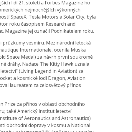
ších lidí 21. století a Forbes Magazine ho
 amerických nejmocnějších výkonných
ností SpaceX, Tesla Motors a Solar City, byla
átor roku časopisem Research and
. Magazine jej označil Podnikatelem roku.
ými průzkumy vesmíru. Mezinárodní letecká
nautique Internationale, ocenila Muska
old Space Medal) za návrh první soukromé
žné dráhy. Nadace The Kitty Hawk uznala
letectví“ (Living Legend in Aviation) za
rocket a kosmické lodi Dragon, Aviation
val laureátem za celosvětový přínos
n Prize za přínos v oblasti obchodního
; také Americký institut letectví
nstitute of Aeronautics and Astronautics)
lasti obchodní dopravy v kosmu a National