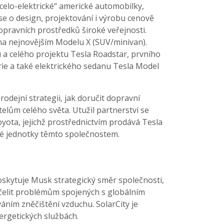
celo-elektrické“ americké automobilky,
 se o design, projektování i výrobu cenově
opravních prostředků široké veřejnosti.
na nejnovějším Modelu X (SUV/minivan).
u a celého projektu Tesla Roadstar, prvního
ie a také elektrického sedanu Tesla Model
odejní strategii, jak doručit dopravní
elům celého světa. Utužil partnerství se
yota, jejichž prostřednictvím prodává Tesla
é jednotky těmto společnostem.
oskytuje Musk strategický směr společnosti,
 čelit problémům spojených s globálním
áním zněčištění vzduchu. SolarCity je
ergetických službách.