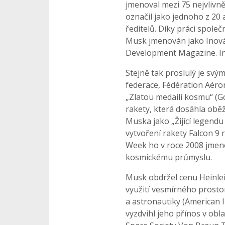
jmenoval mezi 75 nejvlivněj
označil jako jednoho z 20
ředitelů. Díky práci společ
Musk jmenován jako Inov
Development Magazine. Inc
Stejně tak proslulý je sv
federace, Fédération Aéro
„Zlatou medailí kosmu“ (G
rakety, která dosáhla obě
Muska jako „Žijící legendu 
vytvoření rakety Falcon 9 
Week ho v roce 2008 jmeno
kosmickému průmyslu.
Musk obdržel cenu Heinlei
využití vesmírného prostoru
a astronautiky (American I
vyzdvihl jeho přínos v ob