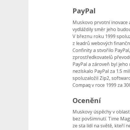
PayPal
Muskovo prvotní inovace a
vydláždily směr jeho budo
V březnu roku 1999 spoluza
z leadrů webových finanční
Confinity a stvořilo PayPal
zprostředkovatelů převod
PayPal a zároveň byl jeho
nezískalo PayPal za 1.5 mi
spoluzaložil Zip2, softwar
Compaq v roce 1999 za 300
Ocenění
Muskovy úspěchy v oblast
bez povšimnutí. Time Mag
ze sta lidí na světě, kteří