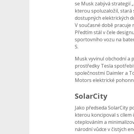
se Musk zabývá strategií „
kterou spoluzaložil, stará
dostupných elektrických d
V současné době pracuje 
Předtím stál v čele design
sportovního vozu na bater
S.
Musk vyvinul obchodní a pr
prostředky Tesla spotřebit
společnostmi Daimler a To
Motors elektrické pohonn
SolarCity
Jako předseda SolarCity p
kterou koncipoval s cílem
oteplováním a minimalizov
národní vůdce v čistých en