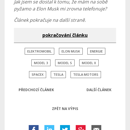
Jak jsem se dostal k tomu, že mám na sobě
pyžamo a Elon Musk mi zrovna telefonuje?
Článek pokračuje na další straně.
pokračování článku
ELEKTROMOBIL
ELON MUSK
ENERGIE
MODEL 3
MODEL S
MODEL X
SPACEX
TESLA
TESLA MOTORS
PŘEDCHOZÍ ČLÁNEK
DALŠÍ ČLÁNEK
ZPĚT NA VÝPIS