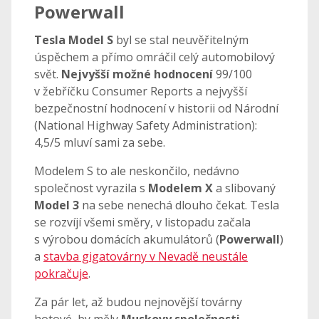
Powerwall
Tesla Model S
byl se stal neuvěřitelným
úspěchem a přímo omráčil celý automobilový
svět.
Nejvyšší možné hodnocení
99/100
v žebříčku Consumer Reports a nejvyšší
bezpečnostní hodnocení v historii od Národní
(National Highway Safety Administration):
4,5/5 mluví sami za sebe.
Modelem S to ale neskončilo, nedávno
společnost vyrazila s
Modelem X
a slibovaný
Model 3
na sebe nenechá dlouho čekat. Tesla
se rozvíjí všemi směry, v listopadu začala
s výrobou domácích akumulátorů (
Powerwall
)
a
stavba gigatovárny v Nevadě neustále
pokračuje
.
Za pár let, až budou nejnovější továrny
hotové, by měly
Muskovy společnosti