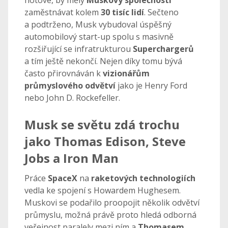
zaměstnávat kolem
30 tisíc lidí
. Sečteno
a podtrženo, Musk vybudoval úspěšný
automobilový start-up spolu s masivně
rozšiřující se infratrukturou
Superchargerů
a tím ještě nekončí. Nejen díky tomu bývá
často přirovnáván k
vizionářům
průmyslového odvětví
jako je Henry Ford
nebo John D. Rockefeller.
Musk se světu zdá trochu
jako Thomas Edison, Steve
Jobs a Iron Man
Práce
SpaceX
na
raketových technologiích
vedla ke spojení s Howardem Hughesem.
Muskovi se podařilo proopojit několik odvětví
průmyslu, možná právě proto hledá odborná
veřejnost paralely mezi ním a
Thomasem