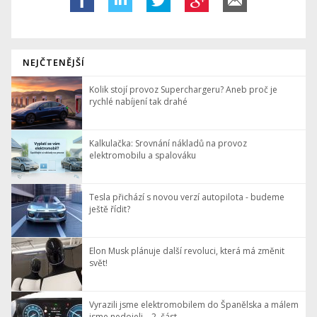
NEJČTENĚJŠÍ
Kolik stojí provoz Superchargeru? Aneb proč je
rychlé nabíjení tak drahé
Kalkulačka: Srovnání nákladů na provoz
elektromobilu a spalováku
Tesla přichází s novou verzí autopilota - budeme
ještě řídit?
Elon Musk plánuje další revoluci, která má změnit
svět!
Vyrazili jsme elektromobilem do Španělska a málem
jsme nedojeli – 2. část