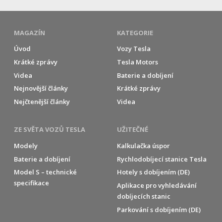
MAGAZÍN
KATEGORIE
Úvod
Vozy Tesla
Krátké zprávy
Tesla Motors
Videa
Baterie a dobíjení
Nejnovější články
Krátké zprávy
Nejčtenější články
Videa
ZE SVĚTA VOZŮ TESLA
UŽITEČNÉ
Modely
Kalkulačka úspor
Baterie a dobíjení
Rychlodobíjecí stanice Tesla
Model S – technické
Hotely s dobíjením (DE)
specifikace
Aplikace pro vyhledávání
dobíjecích stanic
Parkování s dobíjením (DE)