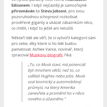
Edisonem
. I když nejčastěji je samozřejmě
přirovnáván
ke
Stevu Jobsovi
, pro svou
pozoruhodnou schopnost rozkolísat
prověřené giganty a ukázat zákaznkům něco,
co chtěli, i když to ještě ani netušili.
Někteří lidé ale věří, že si vytvořil kategorii sám
pro sebe, díky které si ho lidé budou
pamatovat. Ashlee Vance, novinář, který
zpracoval
Muskovu biografii
, říká:
„To, co Musk staví, má potenciál
být mnohem větší, než to, co
udělali Hughes nebo Jobs. Musk
vzal kosmický a automobilový
průmysl, na který Amerika
zanevřela a proměnil ho v něco
nového a úžasného."