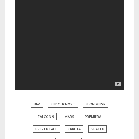
BFR
BUDOUCNOST
ELON MUSK
FALCON 9
MARS
PREMIÉRA
PREZENTACE
RAKETA
SPACEX