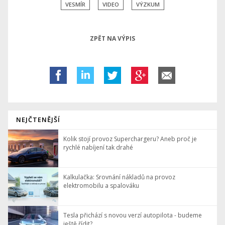
VESMÍR
VIDEO
VÝZKUM
ZPĚT NA VÝPIS
NEJČTENĚJŠÍ
Kolik stojí provoz Superchargeru? Aneb proč je
rychlé nabíjení tak drahé
Kalkulačka: Srovnání nákladů na provoz
elektromobilu a spalováku
Tesla přichází s novou verzí autopilota - budeme
ještě řídit?