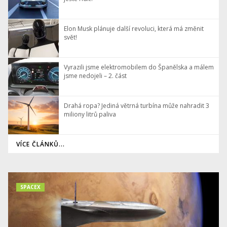
Elon Musk plánuje další revoluci, která má změnit
svět!
Vyrazili jsme elektromobilem do Španělska a málem
jsme nedojeli – 2. část
Drahá ropa? Jediná větrná turbína může nahradit 3
miliony litrů paliva
VÍCE ČLÁNKŮ...
SPACEX