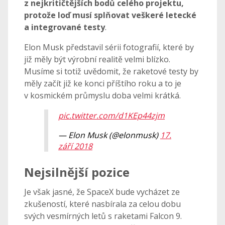
z nejkritičtějších bodů celého projektu,
protože loď musí splňovat veškeré letecké
a integrované testy
.
Elon Musk představil sérii fotografií, které by
již měly být výrobní realitě velmi blízko.
Musíme si totiž uvědomit, že raketové testy by
měly začít již ke konci příštího roku a to je
v kosmickém průmyslu doba velmi krátká.
pic.twitter.com/d1KEp44zjm
— Elon Musk (@elonmusk)
17.
září 2018
Nejsilnější pozice
Je však jasné, že SpaceX bude vycházet ze
zkušeností, které nasbírala za celou dobu
svých vesmírných letů s raketami Falcon 9.