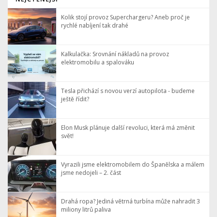
Kolik stojí provoz Superchargeru? Aneb proč je
rychlé nabíjení tak drahé
Kalkulačka: Srovnání nákladů na provoz
elektromobilu a spalováku
Tesla přichází s novou verzí autopilota - budeme
ještě řídit?
Elon Musk plánuje další revoluci, která má změnit
svět!
Vyrazili jsme elektromobilem do Španělska a málem
jsme nedojeli – 2. část
Drahá ropa? Jediná větrná turbína může nahradit 3
miliony litrů paliva