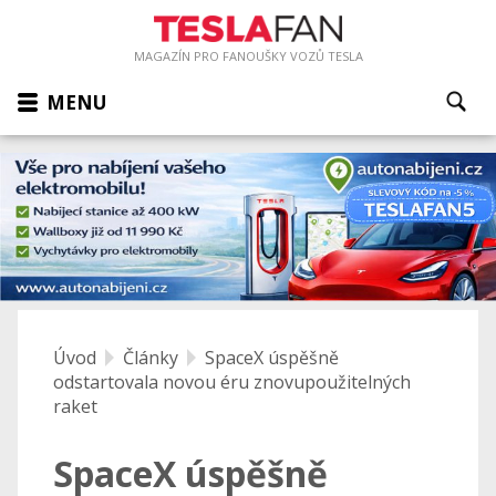
MAGAZÍN PRO FANOUŠKY VOZŮ TESLA
MENU
Úvod
Články
SpaceX úspěšně
odstartovala novou éru znovupoužitelných
raket
SpaceX úspěšně