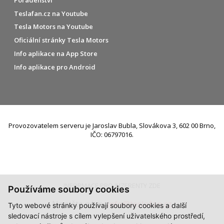
Teslafan.cz na Youtube
Tesla Motors na Youtube
Oficiální stránky Tesla Motors
Info aplikace na App Store
Info aplikace pro Android
Provozovatelem serveru je Jaroslav Bubla, Slovákova 3, 602 00 Brno,
IČO: 06797016.
INFORMACE PRO INZERENTY ZDE
Používáme soubory cookies
Napište nám:
info@teslafan.cz
Tyto webové stránky používají soubory cookies a další
sledovací nástroje s cílem vylepšení uživatelského prostředí,