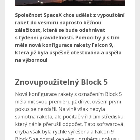
Společnost SpaceX chce udělat z vypouštění
raket do vesmíru naprosto běžnou
záležitost, která se bude odehrávat
s týdenní pravidelností. Pomoci by jí s tím
měla nová konfigurace rakety Falcon 9,
která již byla úspěšně otestována a uspěla
na výbornou!
Znovupoužitelný Block 5
Nová konfigurace rakety s označením Block 5
měla mít svou premiéru již dříve, ovšem první
pokus se nezdařil. Na vině však nebyla
samotná raketa, ale počítač v řídícím středisku,
který náhle přerušil odpočet. Tato softwarová
chyba však byla rychle vyřešena a Falcon 9
Block 5 se dostal ke svému druhému pokusu.