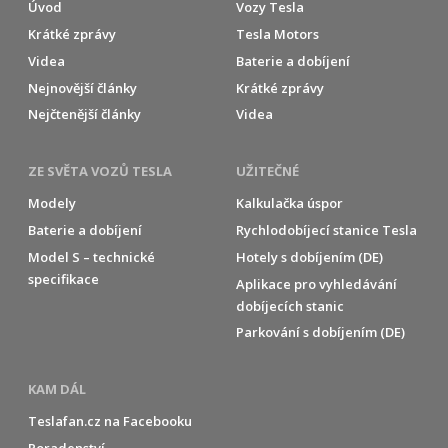
Úvod
Vozy Tesla
Krátké zprávy
Tesla Motors
Videa
Baterie a dobíjení
Nejnovější články
Krátké zprávy
Nejčtenější články
Videa
ZE SVĚTA VOZŮ TESLA
UŽITEČNÉ
Modely
Kalkulačka úspor
Baterie a dobíjení
Rychlodobíjecí stanice Tesla
Model S – technické
Hotely s dobíjením (DE)
specifikace
Aplikace pro vyhledávání
dobíjecích stanic
Parkování s dobíjením (DE)
KAM DÁL
Teslafan.cz na Facebooku
Poradenství