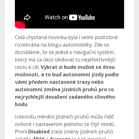
Celá chystaná novinka byla i velmi podrobně
rozebrána na blogu automobilky. Zde se
dozvídáme, že se jedná o navigační systém,
který má za úkol sledovat tu nejefektivnější
cestu k cíli.
Vybrat si bude možné ze dvou
možností, a to buď autonomní jízdy podle
vámi předem nastavené trasy nebo
autonomní změna jízdních pruhů pro co
nejrychlejší dosažení zadaného cílového
bodu
.
Intenzitu měnění jízdních pruhů může řidič
ovlivnit i nastavením jednoho ze čtyř módů.
První
Disabled
zcela změny jízdních pruhů
zakáže,
Mild
a
Avarage
je pak povolují