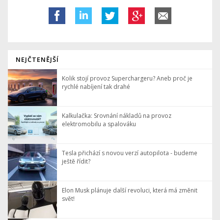
NEJČTENĚJŠÍ
Kolik stojí provoz Superchargeru? Aneb proč je
rychlé nabíjení tak drahé
Kalkulačka: Srovnání nákladů na provoz
elektromobilu a spalováku
Tesla přichází s novou verzí autopilota - budeme
ještě řídit?
Elon Musk plánuje další revoluci, která má změnit
svět!