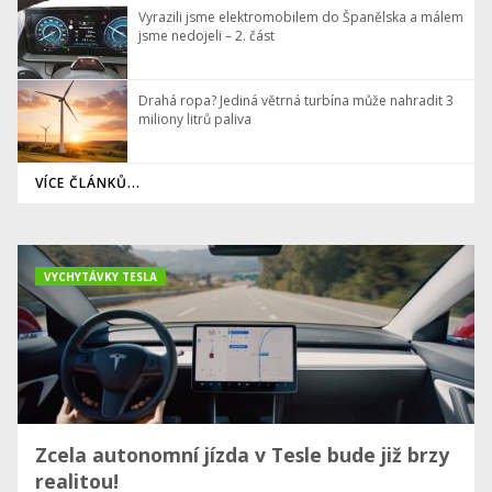
Vyrazili jsme elektromobilem do Španělska a málem
jsme nedojeli – 2. část
Drahá ropa? Jediná větrná turbína může nahradit 3
miliony litrů paliva
VÍCE ČLÁNKŮ...
VYCHYTÁVKY TESLA
Zcela autonomní jízda v Tesle bude již brzy
realitou!