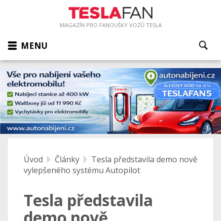
MAGAZÍN PRO FANOUŠKY VOZŮ TESLA
MENU
Úvod
Články
Tesla představila demo nově
vylepšeného systému Autopilot
Tesla představila
demo nově