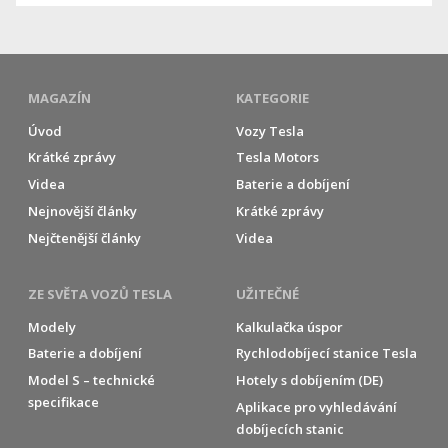
MAGAZÍN
KATEGORIE
Úvod
Vozy Tesla
Krátké zprávy
Tesla Motors
Videa
Baterie a dobíjení
Nejnovější články
Krátké zprávy
Nejčtenější články
Videa
ZE SVĚTA VOZŮ TESLA
UŽITEČNÉ
Modely
Kalkulačka úspor
Baterie a dobíjení
Rychlodobíjecí stanice Tesla
Model S – technické
Hotely s dobíjením (DE)
specifikace
Aplikace pro vyhledávání
dobíjecích stanic