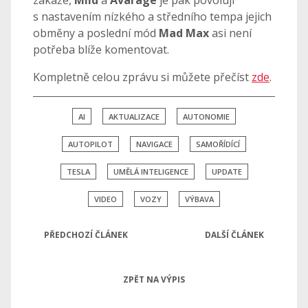
s nastavením nízkého a středního tempa jejich
obměny a poslední mód
Mad Max
asi není
potřeba blíže komentovat.
Kompletně celou zprávu si můžete přečíst
zde
.
AI
AKTUALIZACE
AUTONOMIE
AUTOPILOT
NAVIGACE
SAMOŘÍDÍCÍ
TESLA
UMĚLÁ INTELIGENCE
UPDATE
VIDEO
VOZY
VÝBAVA
PŘEDCHOZÍ ČLÁNEK
DALŠÍ ČLÁNEK
ZPĚT NA VÝPIS