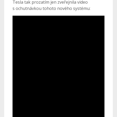
Tesla tak prozatím jen zveřejnila video
s ochutnávkou tohoto nového systému: