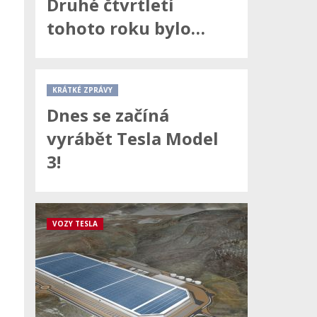
Druhé čtvrtletí
tohoto roku bylo…
KRÁTKÉ ZPRÁVY
Dnes se začíná
vyrábět Tesla Model
3!
VOZY TESLA