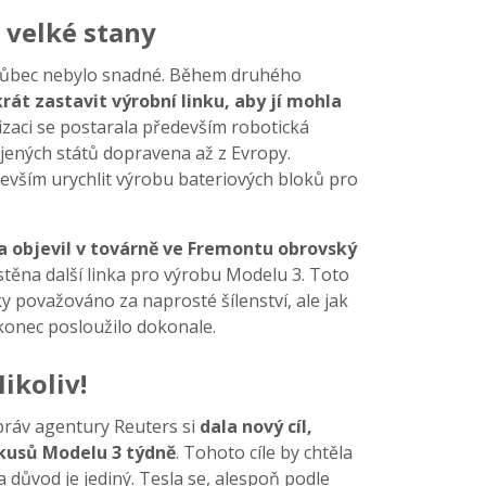
a velké stany
vůbec nebylo snadné. Během druhého
rát zastavit výrobní linku, aby jí mohla
izaci se postarala především robotická
ojených států dopravena až z Evropy.
devším urychlit výrobu bateriových bloků pro
 objevil v továrně ve Fremontu obrovský
stěna další linka pro výrobu Modelu 3. Toto
ky považováno za naprosté šílenství, ale jak
konec posloužilo dokonale.
ikoliv!
zpráv agentury Reuters si
dala nový cíl,
 kusů Modelu 3 týdně
. Tohoto cíle by chtěla
a důvod je jediný. Tesla se, alespoň podle