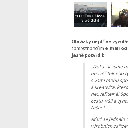
Obrázky nejdříve vyvolá
zaměstnancům
e-mail od
jasně potvrdil
:
„Dokázali jsme to
neuvěřitelného t
s vámi mohu spol
a kreativita, kter
neuvěřitelné! Spo
cestu, vůli a vyn
řešení.
Ať už se jednalo 
výrobních zařízen