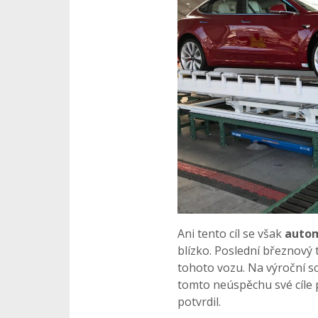
Ani tento cíl se však
autom
blízko. Poslední březnový 
tohoto vozu. Na výroční s
tomto neúspěchu své cíle 
potvrdil.