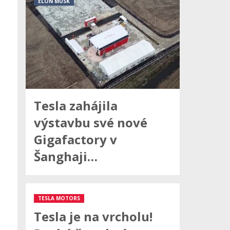
ELON MUSK
Tesla zahájila
výstavbu své nové
Gigafactory v
Šanghaji…
TESLA MOTORS
Tesla je na vrcholu!