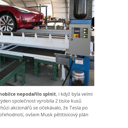
obilce nepodařilo splnit
, i když byla velmi
týden společnost vyrobila 2 tisíce kusů
chůzi akcionářů se očekávalo, že Tesla po
přehodnotí, ovšem Musk pětitisícový plán