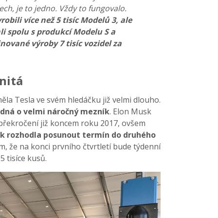
ech, je to jedno. Vždy to fungovalo.
obili více než 5 tisíc Modelů 3, ale
li spolu s produkcí Modelu S a
ované výroby 7 tisíc vozidel za
rnitá
měla Tesla ve svém hledáčku již velmi dlouho.
jedná o velmi náročný mezník
. Elon Musk
 překročení již koncem roku 2017, ovšem
ak rozhodla posunout termín do druhého
ím, že na konci prvního čtvrtletí bude týdenní
5 tisíce kusů.