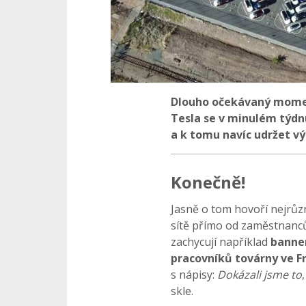
Dlouho očekávaný momen
Tesla se v minulém týdnu
a k tomu navíc udržet vý
Konečně!
Jasně o tom hovoří nejrůzně
sítě přímo od zaměstnanců 
zachycují například
banner
pracovníků továrny ve 
s nápisy:
Dokázali jsme to
skle.