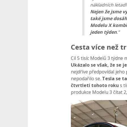
nákladních letadl
Nejen že jsme vyr
také jsme dosáh
Modelu X kombin
jeden týden
.“
Cesta více než t
Cíl 5 tisíc Modelů 3 týdne 
Ukázalo se však, že se 
nejdříve předpovídal jeho
nepodařilo se.
Tesla se t
čtvrtletí tohoto roku
s t
produkce Modelu 3 čítat 2,