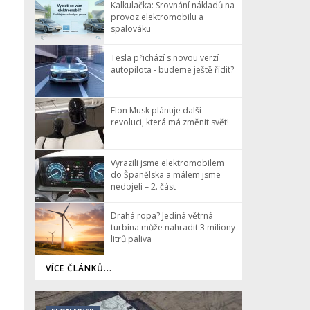
Kalkulačka: Srovnání nákladů na
provoz elektromobilu a
spalováku
Tesla přichází s novou verzí
autopilota - budeme ještě řídit?
Elon Musk plánuje další
revoluci, která má změnit svět!
Vyrazili jsme elektromobilem
do Španělska a málem jsme
nedojeli – 2. část
Drahá ropa? Jediná větrná
turbína může nahradit 3 miliony
litrů paliva
VÍCE ČLÁNKŮ...