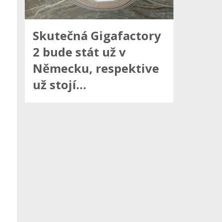
Skutečná Gigafactory
2 bude stát už v
Německu, respektive
už stojí…