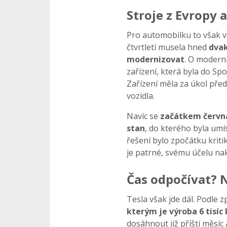
Stroje z Evropy 
Pro automobilku to však 
čtvrtletí musela hned
dvak
modernizovat
. O modern
zařízení, která byla do Sp
Zařízení měla za úkol pře
vozidla.
Navíc se
začátkem června
stan
, do kterého byla umí
řešení bylo zpočátku kriti
je patrné, svému účelu na
Čas odpočívat? N
Tesla však jde dál. Podle 
kterým je výroba 6 tisíc
dosáhnout již příští měsíc 