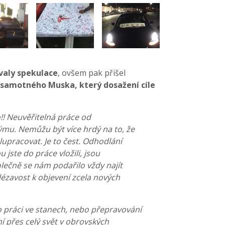
valy spekulace
, ovšem pak přišel
 samotného Muska, který dosažení cíle
!! Neuvěřitelná práce od
ýmu. Nemůžu být více hrdý na to, že
upracovat. Je to čest. Odhodlání
ou jste do práce vložili, jsou
lečně se nám podařilo vždy najít
alézavost k objevení zcela nových
o práci ve stanech, nebo přepravování
í přes celý svět v obrovských