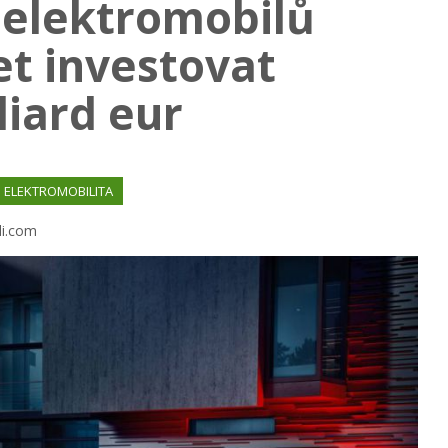
 elektromobilů
et investovat
liard eur
ELEKTROMOBILITA
di.com