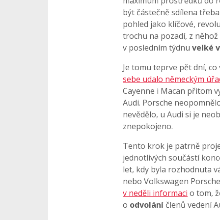
maximum prostředků do ro
být částečně sdílena třeba
pohled jako klíčové, revol
trochu na pozadí, z něhož t
v posledním týdnu
velké v
Je tomu teprve pět dní, co
sebe udalo německým úř
Cayenne i Macan přitom vy
Audi. Porsche neopomnělo
nevědělo, u Audi si je neo
znepokojeno.
Tento krok je patrně proje
jednotlivých součástí kon
let, kdy byla rozhodnuta v
nebo Volkswagen Porsche.
v neděli informaci
o tom, ž
o
odvolání
členů vedení A