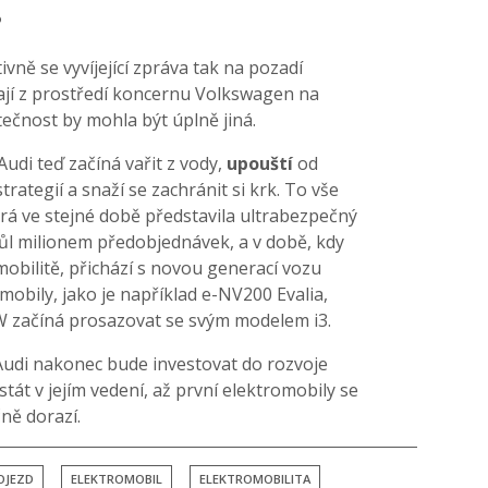
?
vně se vyvíjející zpráva tak na pozadí
ikají z prostředí koncernu Volkswagen na
tečnost by mohla být úplně jiná.
Audi teď začíná vařit z vody,
upouští
od
ategií a snaží se zachránit si krk. To vše
erá ve stejné době představila ultrabezpečný
ůl milionem předobjednávek, a v době, kdy
mobilitě, přichází s novou generací vozu
romobily, jako je například e-NV200 Evalia,
 začíná prosazovat se svým modelem i3.
li Audi nakonec bude investovat do rozvoje
tát v jejím vedení, až první elektromobily se
ně dorazí.
OJEZD
ELEKTROMOBIL
ELEKTROMOBILITA