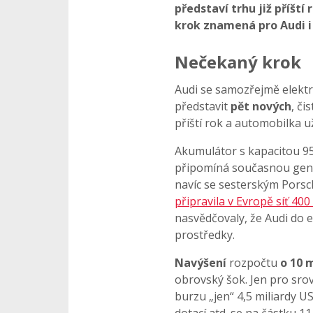
představí trhu již příští
krok znamená pro Audi i 
Nečekaný krok
Audi se samozřejmě elektr
představit
pět nových
, či
příští rok a automobilka už
Akumulátor s kapacitou 95
připomíná současnou gener
navíc se sesterským Por
připravila v Evropě síť 400
nasvědčovaly, že Audi do e
prostředky.
Navýšení
rozpočtu
o 10 
obrovský šok. Jen pro sro
burzu „jen“ 4,5 miliardy US