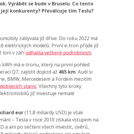
 rok. Vyrábět se bude v Bruselu. Co tento
její konkurenty? Převálcuje tím Teslu?
omobily zabývala již dříve. Do roku 2022 má
stě elektrických modelů. První e-tron přijde již
 loni v září
odhalila veškeré podrobnosti
.
 kWh má e-tronu, který na první pohled
aci Q7, zajistit dojezd až
465 km
. Audi si
sche, BMW, Mercedesem a Fordem mezitím
 dobíjecích stanic
. Všechny tyto kroky
lektromobilů již investuje nemalé
miliard eur
(11,8 miliardy USD) je však
vnání – Tesla v roce 2010 získala vstupem na
D a ani po sečtení všech investic, úvěrů,