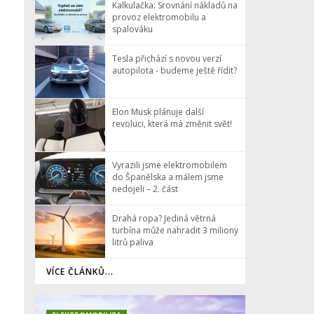
Kalkulačka: Srovnání nákladů na
provoz elektromobilu a
spalováku
Tesla přichází s novou verzí
autopilota - budeme ještě řídit?
Elon Musk plánuje další
revoluci, která má změnit svět!
Vyrazili jsme elektromobilem
do Španělska a málem jsme
nedojeli – 2. část
Drahá ropa? Jediná větrná
turbína může nahradit 3 miliony
litrů paliva
VÍCE ČLÁNKŮ...