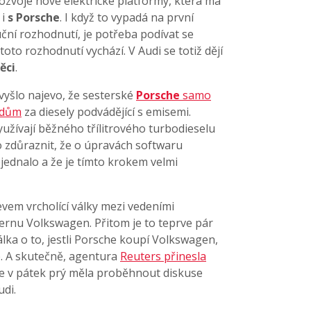
zvoje nové elektrické platformy, která má
 i
s Porsche
. I když to vypadá na první
uční rozhodnutí, je potřeba podívat se
oto rozhodnutí vychází. V Audi se totiž dějí
ěci
.
 vyšlo najevo, že sesterské
Porsche
samo
adům
za diesely podvádějící s emisemi.
užívají běžného třílitrového turbodieselu
 zdůraznit, že o úpravách softwaru
bjednalo a že je tímto krokem velmi
vem vrcholící války mezi vedeními
cernu Volkswagen. Přitom je to teprve pár
álka o to, jestli Porsche koupí Volkswagen,
 A skutečně, agentura
Reuters přinesla
e v pátek prý měla proběhnout diskuse
udi.