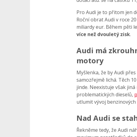
dotací atd. se na částku 1
Pro Audi je to přitom jen d
Roční obrat Audi v roce 201
miliardy eur. Během pěti l
více než dvouletý zisk
.
Audi má zkrouhn
motory
Myšlenka, že by Audi přes 
samozřejmě lichá. Těch 10 
jinde. Neexistuje však jin
problematických dieselů,
p
utlumit vývoj benzinovýc
Nad Audi se sta
Řekněme tedy, že Audi náh