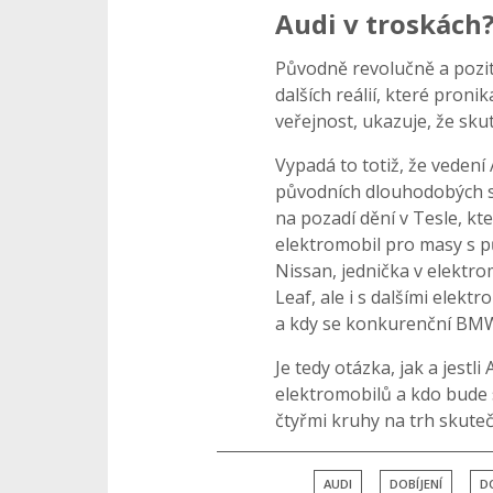
Audi v troskách
Původně revolučně a poziti
dalších reálií, které pron
veřejnost, ukazuje, že sku
Vypadá to totiž, že vedení 
původních dlouhodobých str
na pozadí dění v Tesle, kt
elektromobil pro masy s p
Nissan, jednička v elektro
Leaf, ale i s dalšími elekt
a kdy se konkurenční BMW
Je tedy otázka, jak a jest
elektromobilů a kdo bude s
čtyřmi kruhy na trh skuteč
AUDI
DOBÍJENÍ
D