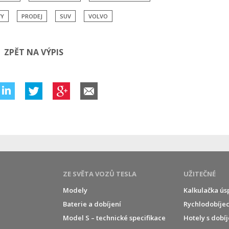
VY
PRODEJ
SUV
VOLVO
ZPĚT NA VÝPIS
ZE SVĚTA VOZŮ TESLA
UŽITEČNÉ
Modely
Kalkulačka ús
Baterie a dobíjení
Rychlodobíjec
í
Model S – technické specifikace
Hotely s dobí