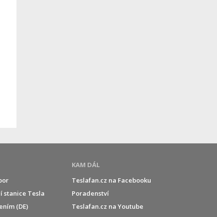
KAM DÁL
por
Teslafan.cz na Facebooku
í stanice Tesla
Poradenství
jením (DE)
Teslafan.cz na Youtube