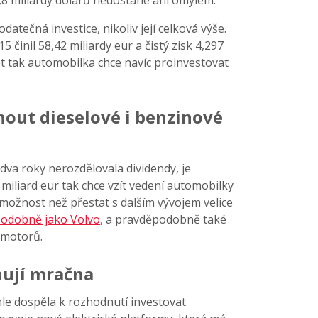
1,8 miliardy dolarů nedostane ani omylem.
odatečná investice, nikoliv její celková výše.
5 činil 58,42 miliardy eur a čistý zisk 4,297
et tak automobilka chce navíc proinvestovat
out dieselové i benzinové
dva roky nerozdělovala dividendy, je
miliard eur tak chce vzít vedení automobilky
á možnost než přestat s dalším vývojem velice
odobně jako Volvo
, a pravděpodobně také
h motorů.
hují mračna
le dospěla k rozhodnutí investovat