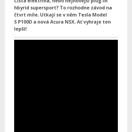
Čistá elektřina, nebo nejnovější plug-in
hbyrid supersport? To rozhodne závod na
čtvrt míle. Utkají se v něm Tesla Model
S P100D a nová Acura NSX. Ať vyhraje ten
lepší!