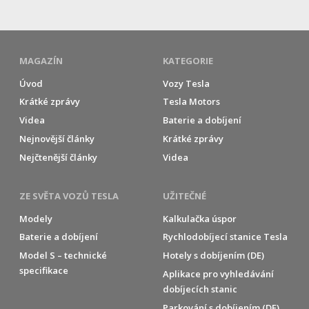
MAGAZÍN
KATEGORIE
Úvod
Vozy Tesla
Krátké zprávy
Tesla Motors
Videa
Baterie a dobíjení
Nejnovější články
Krátké zprávy
Nejčtenější články
Videa
ZE SVĚTA VOZŮ TESLA
UŽITEČNÉ
Modely
Kalkulačka úspor
Baterie a dobíjení
Rychlodobíjecí stanice Tesla
Model S – technické
Hotely s dobíjením (DE)
specifikace
Aplikace pro vyhledávání
dobíjecích stanic
Parkování s dobíjením (DE)