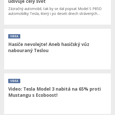
udivuje celý svět
​Zázračný automobil, tak by se dal popsat Model S P85D
automobilky Tesla, který i po deseti dnech strávených…
VIDEA
Hasiče nevolejte! Aneb hasičský vůz
nabouraný Teslou
VIDEA
Video: Tesla Model 3 nabitá na 65% proti
Mustangu s Ecoboost!