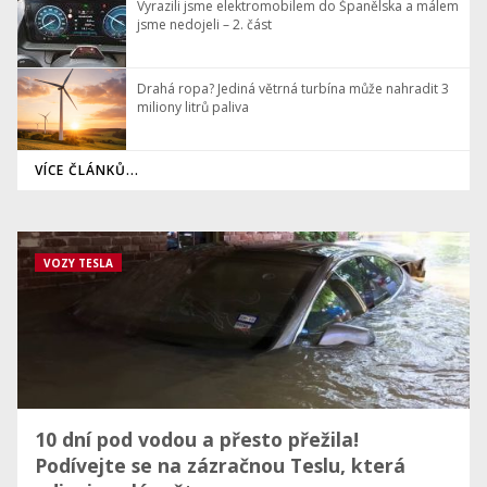
Vyrazili jsme elektromobilem do Španělska a málem
jsme nedojeli – 2. část
Drahá ropa? Jediná větrná turbína může nahradit 3
miliony litrů paliva
VÍCE ČLÁNKŮ...
VOZY TESLA
10 dní pod vodou a přesto přežila!
Podívejte se na zázračnou Teslu, která