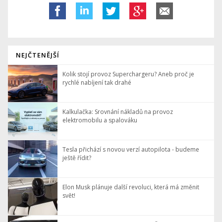
NEJČTENĚJŠÍ
Kolik stojí provoz Superchargeru? Aneb proč je
rychlé nabíjení tak drahé
Kalkulačka: Srovnání nákladů na provoz
elektromobilu a spalováku
Tesla přichází s novou verzí autopilota - budeme
ještě řídit?
Elon Musk plánuje další revoluci, která má změnit
svět!