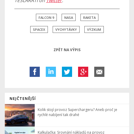
TESLARATI on
Twitter
.
FALCON 9
NASA
RAKETA
SPACEX
VYCHYTÁVKY
VÝZKUM
ZPĚT NA VÝPIS
NEJČTENĚJŠÍ
Kolik stojí provoz Superchargeru? Aneb proč je
rychlé nabíjení tak drahé
Kalkulačka: Srovnání nákladů na provoz