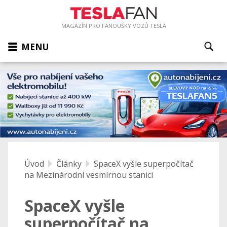
MAGAZÍN PRO FANOUŠKY VOZŮ TESLA
MENU
Úvod
Články
SpaceX vyšle superpočítač
na Mezinárodní vesmírnou stanici
SpaceX vyšle
superpočítač na