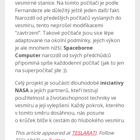
vesmírné stanice. Na tomto počítači je podle
Fernandeze ale důležitý ještě jeden další fakt.
Narozdíl od předešlých počítačů vyslaných do
vesmíru, tento neprošel modifikacemi
"zavtrzení". Takové počítače jsou sice lépe
adaptované na okolní podmínky, jejich výkon
je ale mnohem nižší.
Spaceborne
Computer
narozdíl od svých předchůdců
připomíná spíše každodenní počítač (jak to jen
na superpočítač jde :)).
Celý projekt je součástí dlouhodobé
iniciativy
NASA
a jejích partnerů, kteří testují
použitelnost a životaschopnost techniky ve
vesmíru a její vylepšení. Každý pokrok, kterého
v tomto směru dosáhnou, nás posune
o krůček blíže k cestám do hlubokého vesmíru.
This article appeared at
TESLARATI
. Follow