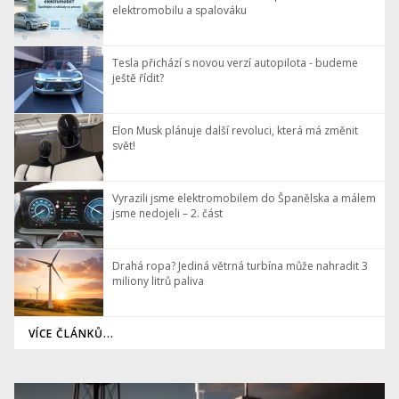
elektromobilu a spalováku
Tesla přichází s novou verzí autopilota - budeme
ještě řídit?
Elon Musk plánuje další revoluci, která má změnit
svět!
Vyrazili jsme elektromobilem do Španělska a málem
jsme nedojeli – 2. část
Drahá ropa? Jediná větrná turbína může nahradit 3
miliony litrů paliva
VÍCE ČLÁNKŮ...