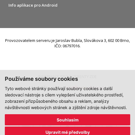
Info aplikace pro Android
Provozovatelem serveru je Jaroslav Bubla, Slovákova 3, 602 00 Brno,
IČO: 06797016.
INFORMACE PRO INZERENTY ZDE
Používáme soubory cookies
Napište nám:
info@teslafan.cz
Tyto webové stránky používají soubory cookies a další
sledovací nástroje s cílem vylepšení uživatelského prostředí,
zobrazení přizpůsobeného obsahu a reklam, analýzy
návštěvnosti webových stránek a zjištění zdroje návštěvnosti.
Souhlasím
Upravit mé předvolby