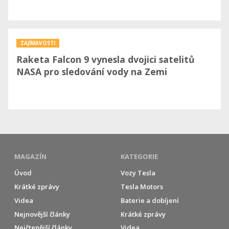
ZAJÍMAVOSTI
Raketa Falcon 9 vynesla dvojici satelitů
NASA pro sledování vody na Zemi
MAGAZÍN
KATEGORIE
Úvod
Vozy Tesla
Krátké zprávy
Tesla Motors
Videa
Baterie a dobíjení
Nejnovější články
Krátké zprávy
Nejčtenější články
Videa