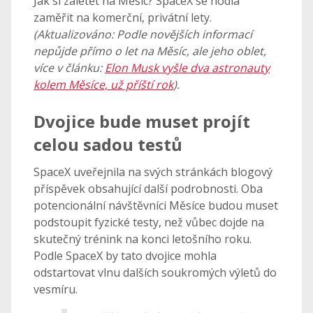
Jak si zaletět na Měsíc? SpaceX se hodlá
zaměřit na komerční, privátní lety.
(Aktualizováno: Podle novějších informací
nepůjde přímo o let na Měsíc, ale jeho oblet,
více v článku:
Elon Musk vyšle dva astronauty
kolem Měsíce, už příští rok
).
Dvojice bude muset projít
celou sadou testů
SpaceX uveřejnila na svých stránkách blogový
příspěvek obsahující další podrobnosti. Oba
potencionální návštěvníci Měsíce budou muset
podstoupit fyzické testy, než vůbec dojde na
skutečný trénink na konci letošního roku.
Podle SpaceX by tato dvojice mohla
odstartovat vlnu dalších soukromých výletů do
vesmíru.