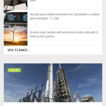
svět!
Vyrazili jsme elektromobilem do Španělska a málem
jsme nedojeli – 2. část
Drahá ropa? Jediná větrná turbína může nahradit 3
miliony litrů paliva
VÍCE ČLÁNKŮ...
SPACEX