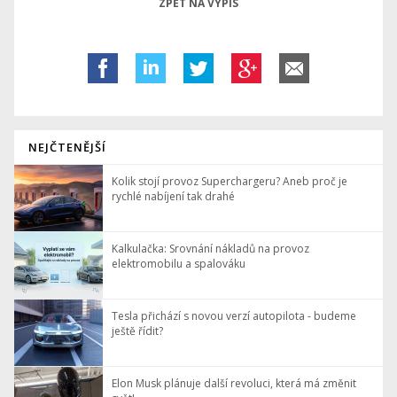
ZPĚT NA VÝPIS
NEJČTENĚJŠÍ
Kolik stojí provoz Superchargeru? Aneb proč je
rychlé nabíjení tak drahé
Kalkulačka: Srovnání nákladů na provoz
elektromobilu a spalováku
Tesla přichází s novou verzí autopilota - budeme
ještě řídit?
Elon Musk plánuje další revoluci, která má změnit