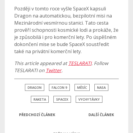
Později v tomto roce vyšle SpaceX kapsuli
Dragon na automatickou, bezpilotní misi na
Mezinárodní vesmírnou stanici. Tato cesta
prověří schopnosti kosmické lodi a prokáže, že
je způsobilá i pro komerční lety. Po úspěšném
dokončení mise se bude SpaceX soustředit
také na privátní komerční lety.
This article appeared at
TESLARATI
. Follow
TESLARATI on
Twitter
.
DRAGON
FALCON 9
MĚSÍC
NASA
RAKETA
SPACEX
VYCHYTÁVKY
PŘEDCHOZÍ ČLÁNEK
DALŠÍ ČLÁNEK