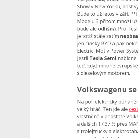
Show v New Yorku, dost v
Bude to už letos v září. P
Modelu 3 přitom mnozí už v
bude ale
odlišná
. Pro Tes
je totiž stále zatím
neobsa
jen čínský BYD a pak něko
Electric, Motiv Power Syst
Jestli
Tesla Semi
nabídne 
teď, když mnohé evropské
s dieselovým motorem.
Volkswagenu se 
Na poli elektricky poháně
velký hráč. Ten jde ale
ces
vlastněná v podstatě Volk
a dalších 17,37 % přes MA
s trolejtrucky a elektrot