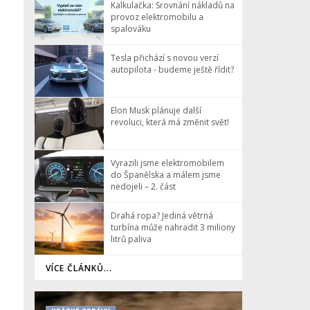
Kalkulačka: Srovnání nákladů na
provoz elektromobilu a
spalováku
Tesla přichází s novou verzí
autopilota - budeme ještě řídit?
Elon Musk plánuje další
revoluci, která má změnit svět!
Vyrazili jsme elektromobilem
do Španělska a málem jsme
nedojeli – 2. část
Drahá ropa? Jediná větrná
turbína může nahradit 3 miliony
litrů paliva
VÍCE ČLÁNKŮ...