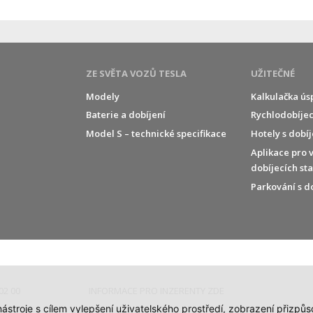
ZE SVĚTA VOZŮ TESLA
UŽITEČNÉ
Modely
Kalkulačka ús
Baterie a dobíjení
Rychlodobíjec
í
Model S – technické specifikace
Hotely s dobí
Aplikace pro 
dobíjecích st
Parkování s d
02 00
INFORMACE PRO INZERENTY ZDE
 nástroje s cílem vylepšení uživatelského prostředí, zobrazení přiz