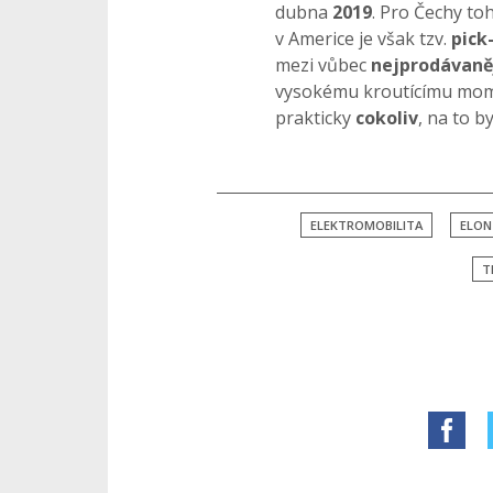
dubna
2019
. Pro Čechy to
v Americe je však tzv.
pick
mezi vůbec
nejprodávaně
vysokému kroutícímu mom
prakticky
cokoliv
, na to b
ELEKTROMOBILITA
ELON
T