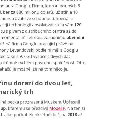
ho auta Googlu. Firma, kterou pouhých 8
Uber za 680 milionu dolarů, už stihla 10
monstrovat své schopnosti. Speciální
y její technologii absolvoval zcela sám
120
stu s pivem z distribučního centra až do
ak momentálně čelí dost zásadnímu
obvinění
eřiná firma Googlu pracující právě na
hony Levandovski podle ní měl z Googlu
le také s 9,7 GB vysoce citlivých dat
 extrémně rychlém postupu společnosti Otto
tahačů je možné, že na tom něco je.
řinu dorazí do dvou let,
merický trh
ediná pecka prozrazená Muskem. Upřesnil
-up
, kterému se přezdívá
Model P
. Na ten si
hvilku počkat. Konkrétně do října
2018
až