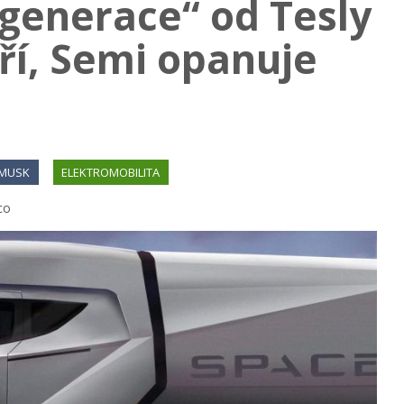
generace“ od Tesly
áří, Semi opanuje
 MUSK
ELEKTROMOBILITA
co