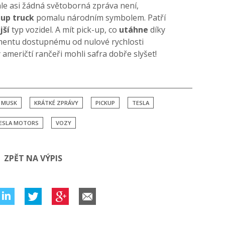
hle asi žádná světoborná zpráva není,
-up truck
pomalu národním symbolem. Patří
jší
typ vozidel. A mít pick-up, co
utáhne
díky
entu dostupnému od nulové rychlosti
y američtí rančeři mohli safra dobře slyšet!
 MUSK
KRÁTKÉ ZPRÁVY
PICKUP
TESLA
ESLA MOTORS
VOZY
ZPĚT NA VÝPIS