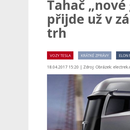
Tahač „nové 
přijde už v z
trh
VOZY TESLA
KRÁTKÉ ZPRÁVY
ELON
18.04.2017 15:20 | Zdroj: Obrázek: electrek.