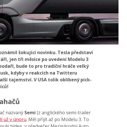
známil šokující novinku. Tesla představí
září, jen tři měsíce po uvedení Modelu 3
e podaří, bude to pro tradiční hráče velký
usk, kdyby v reakcích na Twitteru
alší tajemství. V USA tolik oblíbený pick-
íců!
tahačů
hač nazvaný
Semi
(z anglického semi-trailer
i už v únoru
. Měl přijít až po Modelu 3. To
minulý týden, v předvečer Mezinárodní Auto