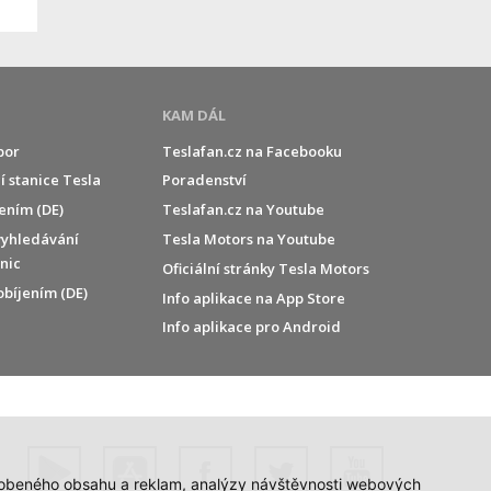
KAM DÁL
por
Teslafan.cz na Facebooku
í stanice Tesla
Poradenství
jením (DE)
Teslafan.cz na Youtube
vyhledávání
Tesla Motors na Youtube
anic
Oficiální stránky Tesla Motors
obíjením (DE)
Info aplikace na App Store
Info aplikace pro Android
působeného obsahu a reklam, analýzy návštěvnosti webových