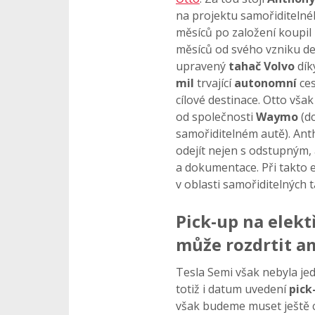
na projektu samořiditelné
měsíců po založení koupil 
měsíců od svého vzniku de
upravený
tahač Volvo
dík
mil
trvající
autonomní
ce
cílové destinace. Otto vš
od společnosti
Waymo
(dc
samořiditelném autě). Ant
odejít nejen s odstupným, a
a dokumentace. Při takto
v oblasti samořiditelných 
Pick-up na elekt
může rozdrtit a
Tesla Semi však nebyla j
totiž i datum uvedení
pick
však budeme muset ještě c