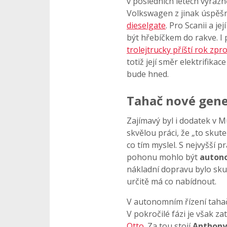
v posledních letech výraz
Volkswagen z jinak úspěš
dieselgate
. Pro Scanii a j
být hřebíčkem do rakve. I
trolejtrucky příští rok zpr
totiž její směr elektrifikac
bude hned.
Tahač nové gen
Zajímavý byl i dodatek v M
skvělou práci, že „to sku
co tím myslel. S nejvyšší
pohonu mohlo být
autono
nákladní dopravu bylo sk
určitě má co nabídnout.
V autonomním řízení tahač
V pokročilé fázi je však z
Otto
. Za tou stojí
Anthony