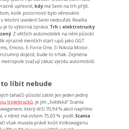
ýrazně upřesnil,
kdy
má Semi na trh přijít.
ři tom, kolik pozornosti bylo věnováno
 letošní uvedení Semi nedoufali. Realita
lu je to výborná zpráva.
Trh
s
elektrotrucky
zený
. Z větších automobilek na něm působí
lik výrazně menších start-upů jako GGT
ems, Emoss, E-Force One, či Nikola Motor.
rozumný dojezd, bude to trhák. Zejména
 metropole zvažují zákaz vjezdu automobilů
to líbit nebude
ných tahačů působí zatím jen jeden jediný
tou trolejtrucků
, je jím „švédská“ Scania
swagenem, který drží 70,94 % akcií napřímo
N, v němž má ovšem 75,03 % podíl.
Scania
ahači však musela právě kvůli Volkswagenu