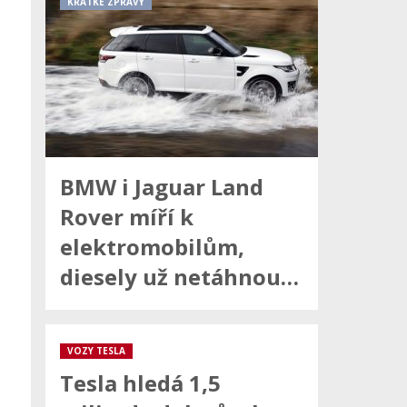
KRÁTKÉ ZPRÁVY
BMW i Jaguar Land
Rover míří k
elektromobilům,
diesely už netáhnou…
VOZY TESLA
Tesla hledá 1,5