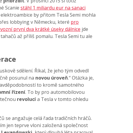
ně
přibrzdit
. V prosinci 2015 si totiž
né Scanie
stáhl 1 miliardu eur na sanaci
ejí elektroambice by přitom Tesla Semi mohla
 přes lobbying v Německu, které
pro
ovozní první dva krátké úseky dálnice
jde
e tahačů až příliš pomalu. Tesla Semi tu ale
erace
uskově sdělení. Říkal, že jeho tým odvedl
tečně posunul na
novou úroveň
.“ Otázka je,
 pravděpodobností to kromě samotného
mní řízení
. To by pro automobilovou
utečnou
revolucí
a Tesla v tomto ohledu
ů se angažuje celá řada tradičních hráčů.
atím jen teprve vloni založená společnost
 Levandowski
, který dlouhá léta pracoval