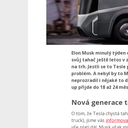
Elon Musk minulý týden o
svůj tahač ještě letos v 
na trh. Jestli se to Tesl
problém. A nebyl by to M
neprozradil i nějaké to d
up přijde do 18 až 24 měs
Nová generace 
O tom, že Tesla chystá ta
truck), jsme vás
informoval
vše platí dál, Musk však 