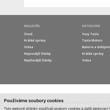
MAGAZÍN
KATEGORIE
Úvod
Vozy Tesla
Krátké zprávy
Tesla Motors
Videa
Baterie a dobíjen
Nejnovější články
Krátké zprávy
Nejčtenější články
Videa
Používáme soubory cookies
Provozovatelem serveru je Jaroslav Bubla, Slovákova 3, 6
Brno, IČO: 06797016.
Tyto webové stránky používají soubory cookies a další sledovací