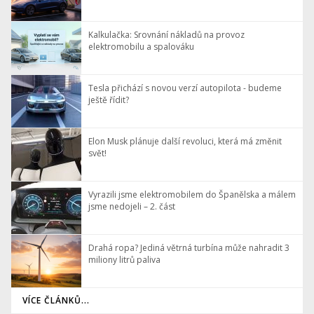
Kalkulačka: Srovnání nákladů na provoz
elektromobilu a spalováku
Tesla přichází s novou verzí autopilota - budeme
ještě řídit?
Elon Musk plánuje další revoluci, která má změnit
svět!
Vyrazili jsme elektromobilem do Španělska a málem
jsme nedojeli – 2. část
Drahá ropa? Jediná větrná turbína může nahradit 3
miliony litrů paliva
VÍCE ČLÁNKŮ...