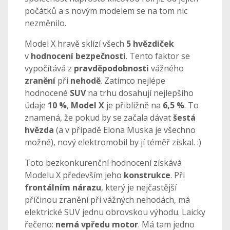
počátků a s novým modelem se na tom nic
nezměnilo.
Model X hravě sklízí všech
5 hvězdiček
v
hodnocení bezpečnosti
. Tento faktor se
vypočítává z
pravděpodobnosti
vážného
zranění
při
nehodě
. Zatímco nejlépe
hodnocené
SUV
na trhu dosahují nejlepšího
údaje
10 %
,
Model X
je přibližně na
6,5 %
. To
znamená, že pokud by se začala dávat
šestá
hvězda
(a v případě Elona Muska je všechno
možné), nový elektromobil by jí téměř získal. :)
Toto bezkonkurenční hodnocení získává
Modelu X především jeho
konstrukce
. Při
frontálním nárazu
, který je nejčastější
příčinou zranění při vážných nehodách, má
elektrické SUV jednu obrovskou výhodu. Laicky
řečeno:
nemá vpředu motor
. Má tam jedno