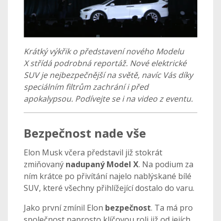
Krátký výkřik o představení nového Modelu
X střídá podrobná reportáž. Nové elektrické
SUV je nejbezpečnější na světě, navíc Vás díky
speciálním filtrům zachrání i před
apokalypsou. Podívejte se i na video z eventu.
Bezpečnost nade vše
Elon Musk včera představil již stokrát
zmiňovaný
nadupaný Model
X
. Na podium za
ním krátce po přivítání najelo nablýskané bílé
SUV, které všechny přihlížející dostalo do varu.
Jako první zmínil Elon
bezpečnost
. Ta má pro
společnost naprosto klíčovou roli již od jejích