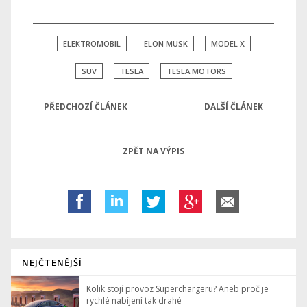
ELEKTROMOBIL
ELON MUSK
MODEL X
SUV
TESLA
TESLA MOTORS
PŘEDCHOZÍ ČLÁNEK
DALŠÍ ČLÁNEK
ZPĚT NA VÝPIS
NEJČTENĚJŠÍ
Kolik stojí provoz Superchargeru? Aneb proč je
rychlé nabíjení tak drahé