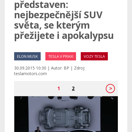
představen:
nejbezpečnější SUV
světa, se kterým
přežijete i apokalypsu
ELON MUSK
TESLA V PRAXI
VOZY TESLA
30.09.2015 10:30 | Autor: BP | Zdroj:
teslamotors.com
1
2