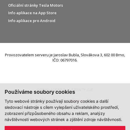
Oficiální stránky Tesla Motors
Info aplikace na App Store
Info aplikace pro Android
Provozovatelem serveru je Jaroslav Bubla, Slovákova 3, 602 00 Brno,
IČO: 06797016.
INFORMACE PRO INZERENTY ZDE
Používáme soubory cookies
Napište nám:
info@teslafan.cz
Tyto webové stránky používají soubory cookies a další
sledovací nástroje s cílem vylepšení uživatelského prostředí,
zobrazení přizpůsobeného obsahu a reklam, analýzy
návštěvnosti webových stránek a zjištění zdroje návštěvnosti.