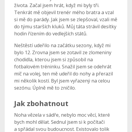
života. Začal jsem hrát, když mi byly tři.
Tenkrát mě objevil trenér mého bratra a vzal
si mě do parády. Jak jsem se zlepšoval, vzali mě
do týmu starších kluků. Můj táta strávil desítky
hodin řízením do vedlejších států.
Neštěstí udeřilo na začátku sezony, když mi
bylo 12. Zrovna jsem se zotavil ze zlomeniny
chodidla, kterou jsem si způsobil na
fotbalovém tréninku. Snažil jsem se odehrát
míč na volej, ten mě udeřil do nohy a přerazil
mi několik kostí. Byl jsem vyřazený na celou
sezónu. Úplně mě to zničilo.
Jak zbohatnout
Noha vězela v sádře, nebylo moc věcí, které
bych mohl dělat. Sednul jsem si k počítači
a spřádal svou budoucnost. Existovalo tolik