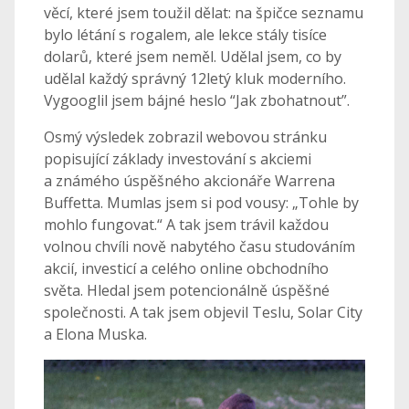
věcí, které jsem toužil dělat: na špičce seznamu
bylo létání s rogalem, ale lekce stály tisíce
dolarů, které jsem neměl. Udělal jsem, co by
udělal každý správný 12letý kluk moderního.
Vygooglil jsem bájné heslo “Jak zbohatnout”.
Osmý výsledek zobrazil webovou stránku
popisující základy investování s akciemi
a známého úspěšného akcionáře Warrena
Buffetta. Mumlas jsem si pod vousy: „Tohle by
mohlo fungovat.“ A tak jsem trávil každou
volnou chvíli nově nabytého času studováním
akcií, investicí a celého online obchodního
světa. Hledal jsem potencionálně úspěšné
společnosti. A tak jsem objevil Teslu, Solar City
a Elona Muska.