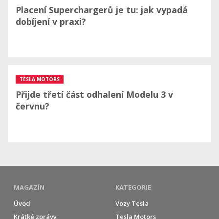
Placení Superchargerů je tu: jak vypadá
dobíjení v praxi?
TESLA MOTORS
Přijde třetí část odhalení Modelu 3 v
červnu?
MAGAZÍN
KATEGORIE
Úvod
Vozy Tesla
Krátké zprávy
Tesla Motors