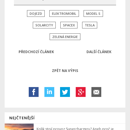
DOJEZD
ELEKTROMOBIL
MODEL S
SOLARCITY
SPACEX
TESLA
ZELENÁ ENERGIE
PŘEDCHOZÍ ČLÁNEK
DALŠÍ ČLÁNEK
ZPĚT NA VÝPIS
NEJČTENĚJŠÍ
Kolik stojí provoz Superchargeru? Aneb proč je