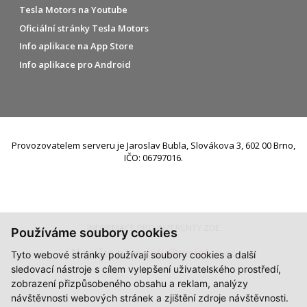
Tesla Motors na Youtube
Oficiální stránky Tesla Motors
Info aplikace na App Store
Info aplikace pro Android
Provozovatelem serveru je Jaroslav Bubla, Slovákova 3, 602 00 Brno,
IČO: 06797016.
INFORMACE PRO INZERENTY ZDE
Používáme soubory cookies
Napište nám:
info@teslafan.cz
Tyto webové stránky používají soubory cookies a další
sledovací nástroje s cílem vylepšení uživatelského prostředí,
zobrazení přizpůsobeného obsahu a reklam, analýzy
návštěvnosti webových stránek a zjištění zdroje návštěvnosti.