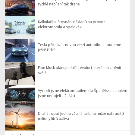
rychlé nabíjení tak drahé
Kalkulačka: Srovnání nákladů na provoz
elektromobilu a spalováku
Tesla přichází s novou verzí autopilota - budeme
ještě řídit?
Elon Musk plánuje další revoluci, která má změnit
svět!
Vyrazili jsme elektromobilem do Španělska a málem
jsme nedojeli – 2. část
Drahá ropa? Jediná větrná turbína může nahradit 3
miliony litrů paliva