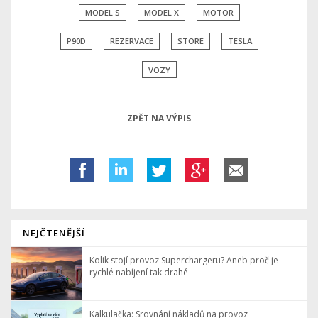
MODEL S
MODEL X
MOTOR
P90D
REZERVACE
STORE
TESLA
VOZY
ZPĚT NA VÝPIS
NEJČTENĚJŠÍ
Kolik stojí provoz Superchargeru? Aneb proč je
rychlé nabíjení tak drahé
Kalkulačka: Srovnání nákladů na provoz