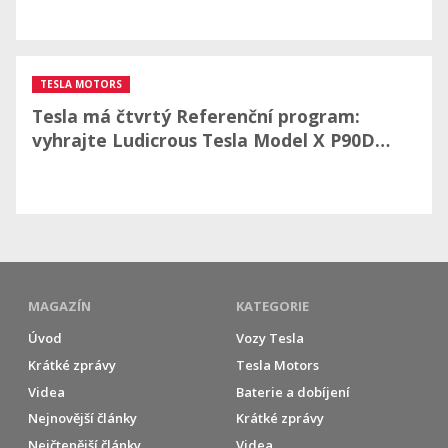
TESLA MOTORS
Tesla má čtvrtý Referenční program:
vyhrajte Ludicrous Tesla Model X P90D…
MAGAZÍN
KATEGORIE
Úvod
Vozy Tesla
Krátké zprávy
Tesla Motors
Videa
Baterie a dobíjení
Nejnovější články
Krátké zprávy
Nejčtenější články
Videa