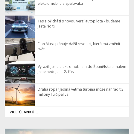
elektromobilu a spalováku
Tesla přichází s novou verzí autopilota - budeme
ještě řídit?
Elon Musk plánuje další revoluci, která má změnit
svět!
Vyrazili jsme elektromobilem do Španělska a málem
jsme nedojeli – 2. část
Drahá ropa? Jediná větrná turbína může nahradit 3
miliony litrů paliva
VÍCE ČLÁNKŮ...