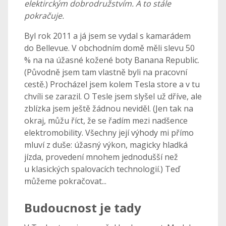
elektirckým dobrodružstvím. A to stále
pokračuje.
Byl rok 2011 a já jsem se vydal s kamarádem
do Bellevue. V obchodním domě měli slevu 50
% na na úžasné kožené boty Banana Republic.
(Původně jsem tam vlastně byli na pracovní
cestě.) Procházel jsem kolem Tesla store a v tu
chvíli se zarazil. O Tesle jsem slyšel už dříve, ale
zblízka jsem ještě žádnou neviděl. (Jen tak na
okraj, můžu říct, že se řadím mezi nadšence
elektromobility. Všechny její výhody mi přímo
mluví z duše: úžasný výkon, magicky hladká
jízda, provedení mnohem jednodušší než
u klasických spalovacích technologií.) Teď
můžeme pokračovat...
Budoucnost je tady