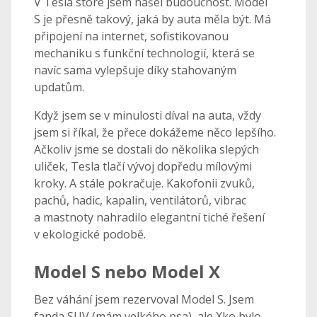
V Tesla store jsem našel budoucnost. Model
S je přesně takový, jaká by auta měla být. Má
připojení na internet, sofistikovanou
mechaniku s funkční technologií, která se
navíc sama vylepšuje díky stahovaným
updatům.
Když jsem se v minulosti díval na auta, vždy
jsem si říkal, že přece dokážeme něco lepšího.
Ačkoliv jsme se dostali do několika slepých
uliček, Tesla tlačí vývoj dopředu mílovými
kroky. A stále pokračuje. Kakofonii zvuků,
pachů, hadic, kapalin, ventilátorů, vibrac
a mastnoty nahradilo elegantní tiché řešení
v ekologické podobě.
Model S nebo Model X
Bez váhání jsem rezervoval Model S. Jsem
fanda SUV (mám velkého psa), ale Xko bylo