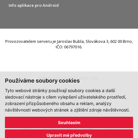
Info aplikace pro Android
Provozovatelem serveru je Jaroslav Bubla, Slovákova 3, 602 00 Brno,
IČO: 06797016.
INFORMACE PRO INZERENTY ZDE
Používáme soubory cookies
Napište nám:
info@teslafan.cz
Tyto webové stránky používají soubory cookies a další
sledovací nástroje s cílem vylepšení uživatelského prostředí,
zobrazení přizpůsobeného obsahu a reklam, analýzy
návštěvnosti webových stránek a zjištění zdroje návštěvnosti.
Souhlasím
Upravit mé předvolby