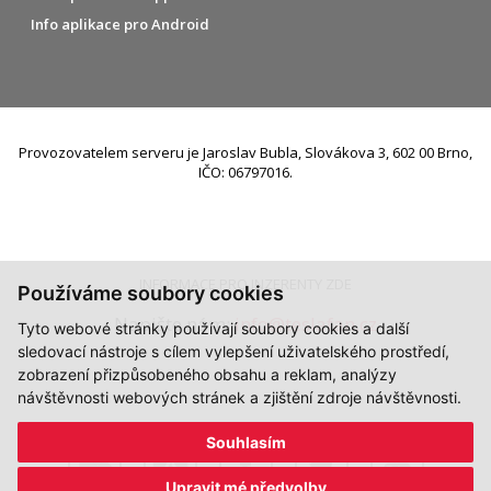
Info aplikace pro Android
Provozovatelem serveru je Jaroslav Bubla, Slovákova 3, 602 00 Brno,
IČO: 06797016.
INFORMACE PRO INZERENTY ZDE
Používáme soubory cookies
Napište nám:
info@teslafan.cz
Tyto webové stránky používají soubory cookies a další
sledovací nástroje s cílem vylepšení uživatelského prostředí,
zobrazení přizpůsobeného obsahu a reklam, analýzy
návštěvnosti webových stránek a zjištění zdroje návštěvnosti.
Souhlasím
Upravit mé předvolby