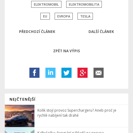
ELEKTROMOBIL
ELEKTROMOBILITA
EU
EVROPA
TESLA
PŘEDCHOZÍ ČLÁNEK
DALŠÍ ČLÁNEK
ZPĚT NA VÝPIS
NEJČTENĚJŠÍ
Kolik stojí provoz Superchargeru? Aneb proč je
rychlé nabíjení tak drahé
Kalkulačka: Srovnání nákladů na provoz