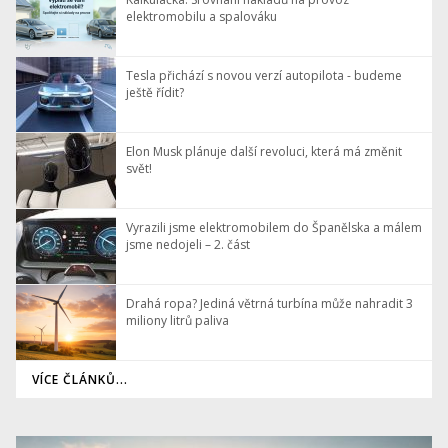
elektromobilu a spalováku
Tesla přichází s novou verzí autopilota - budeme
ještě řídit?
Elon Musk plánuje další revoluci, která má změnit
svět!
Vyrazili jsme elektromobilem do Španělska a málem
jsme nedojeli – 2. část
Drahá ropa? Jediná větrná turbína může nahradit 3
miliony litrů paliva
VÍCE ČLÁNKŮ...