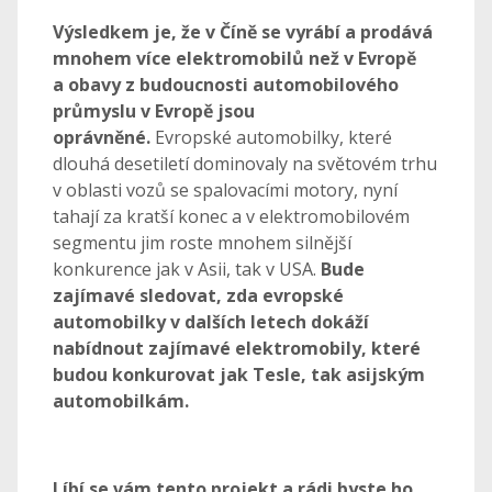
Výsledkem je, že v Číně se vyrábí a prodává
mnohem více elektromobilů než v Evropě
a obavy z budoucnosti automobilového
průmyslu v Evropě jsou
oprávněné.
Evropské automobilky, které
dlouhá desetiletí dominovaly na světovém trhu
v oblasti vozů se spalovacími motory, nyní
tahají za kratší konec a v elektromobilovém
segmentu jim roste mnohem silnější
konkurence jak v Asii, tak v USA.
Bude
zajímavé sledovat, zda evropské
automobilky v dalších letech dokáží
nabídnout zajímavé elektromobily, které
budou konkurovat jak Tesle, tak asijským
automobilkám.
Líbí se vám tento projekt a rádi byste ho