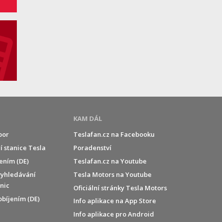
KAM DÁL
por
Teslafan.cz na Facebooku
í stanice Tesla
Poradenství
jením (DE)
Teslafan.cz na Youtube
vyhledávání
Tesla Motors na Youtube
anic
Oficiální stránky Tesla Motors
obíjením (DE)
Info aplikace na App Store
Info aplikace pro Android