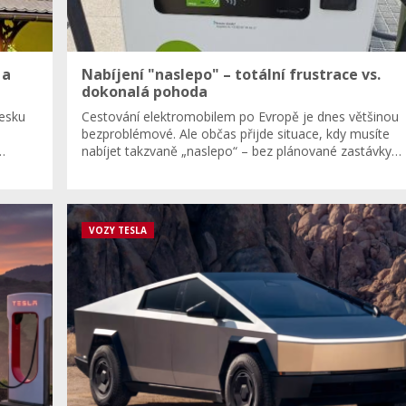
 a
Nabíjení "naslepo" – totální frustrace vs.
dokonalá pohoda
Česku
Cestování elektromobilem po Evropě je dnes většinou
.
bezproblémové. Ale občas přijde situace, kdy musíte
…
nabíjet takzvaně „naslepo“ – bez plánované zastávky…
VOZY TESLA