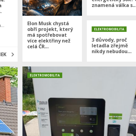
znamená válka s
a
.
Elon Musk chystá
h…
obří projekt, který
ELEKTROMOBILITA
má spotřebovat
6
3 důvody, proč
více elektřiny než
letadla zřejmě
celá ČR…
nikdy nebudou…
NEK
ELEKTROMOBILITA