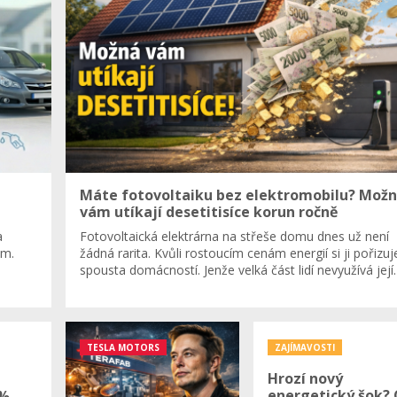
Máte fotovoltaiku bez elektromobilu? Mož
vám utíkají desetitisíce korun ročně
a
Fotovoltaická elektrárna na střeše domu dnes už není
em.
žádná rarita. Kvůli rostoucím cenám energií si ji pořizuj
spousta domácností. Jenže velká část lidí nevyužívá jej
TESLA MOTORS
ZAJÍMAVOSTI
Hrozí nový
energetický šok? 
%.