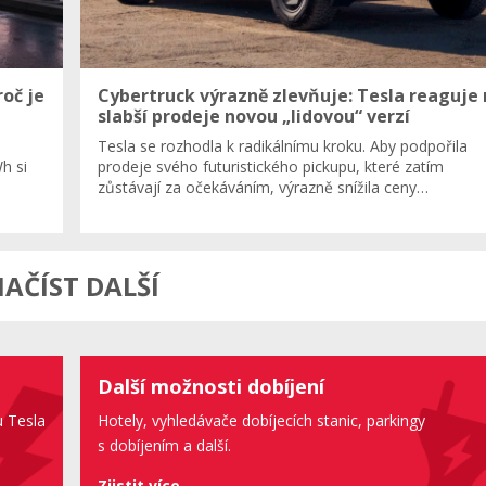
roč je
Cybertruck výrazně zlevňuje: Tesla reaguje
slabší prodeje novou „lidovou“ verzí
Tesla se rozhodla k radikálnímu kroku. Aby podpořila
h si
prodeje svého futuristického pickupu, které zatím
zůstávají za očekáváním, výrazně snížila ceny…
AČÍST DALŠÍ
Další možnosti dobíjení
u Tesla
Hotely, vyhledávače dobíjecích stanic, parkingy
s dobíjením a další.
Zjistit více...