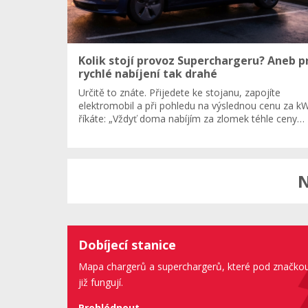
Kolik stojí provoz Superchargeru? Aneb p
rychlé nabíjení tak drahé
Určitě to znáte. Přijedete ke stojanu, zapojíte
elektromobil a při pohledu na výslednou cenu za kW
říkáte: „Vždyť doma nabíjím za zlomek téhle ceny…
N
Dobíjecí stanice
Mapa chargerů a superchargerů, které pod značko
již fungují.
Prohlédnout...