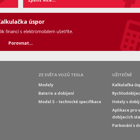
alkulačka úspor
olik financí s elektromobilem ušetříte.
Porovnat...
ZE SVĚTA VOZŮ TESLA
UŽITEČNÉ
Modely
Kalkulačka ús
Baterie a dobíjení
Rychlodobíjec
í
Model S – technické specifikace
Hotely s dobí
Aplikace pro 
dobíjecích st
Parkování s d