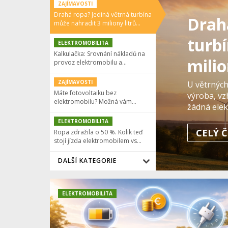
ZAJÍMAVOSTI
Drahá ropa? Jediná větrná turbína
Drah
může nahradit 3 miliony litrů…
turb
ELEKTROMOBILITA
Kalkulačka: Srovnání nákladů na
milio
provoz elektromobilu a…
ZAJÍMAVOSTI
U větrných
Máte fotovoltaiku bez
výroba, vz
elektromobilu? Možná vám…
žádná elek
dokáže kaž
ELEKTROMOBILITA
dovézt z n
CELÝ Č
Ropa zdražila o 50 %. Kolik teď
stojí jízda elektromobilem vs…
DALŠÍ KATEGORIE
ELEKTROMOBILITA