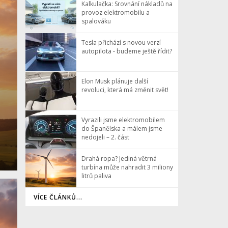
Kalkulačka: Srovnání nákladů na
provoz elektromobilu a
spalováku
Tesla přichází s novou verzí
autopilota - budeme ještě řídit?
Elon Musk plánuje další
revoluci, která má změnit svět!
Vyrazili jsme elektromobilem
do Španělska a málem jsme
nedojeli – 2. část
Drahá ropa? Jediná větrná
turbína může nahradit 3 miliony
litrů paliva
VÍCE ČLÁNKŮ...