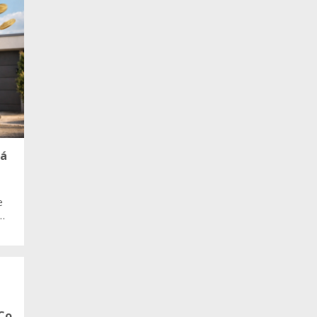
ná
e
í…
Co