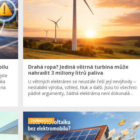
bilu
Drahá ropa? Jediná větrná turbína může
nahradit 3 miliony litrů paliva
jste
nka
U větrných elektráren se neustále řeší její nevýhody –
 na
nestabilní výroba, vzhled, hluk a další. Jsou to všechno
pádné argumenty, žádná elektrárna není dokonalá…
ZAJÍMAVOSTI