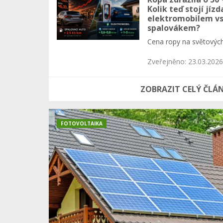
Kolik teď stojí jízd
elektromobilem vs
spalovákem?
Cena ropy na světovýc
Zveřejněno: 23.03.202
ZOBRAZIT CELÝ ČLÁ
FOTOVOLTAIKA