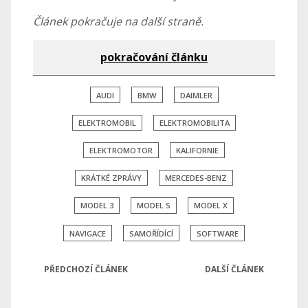
Článek pokračuje na další straně.
pokračování článku
AUDI
BMW
DAIMLER
ELEKTROMOBIL
ELEKTROMOBILITA
ELEKTROMOTOR
KALIFORNIE
KRÁTKÉ ZPRÁVY
MERCEDES-BENZ
MODEL 3
MODEL S
MODEL X
NAVIGACE
SAMOŘÍDÍCÍ
SOFTWARE
PŘEDCHOZÍ ČLÁNEK
DALŠÍ ČLÁNEK