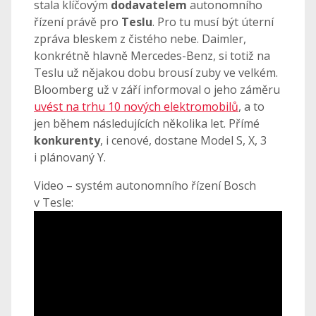
stala klíčovým
dodavatelem
autonomního
řízení právě pro
Teslu
. Pro tu musí být úterní
zpráva bleskem z čistého nebe. Daimler,
konkrétně hlavně Mercedes-Benz, si totiž na
Teslu už nějakou dobu brousí zuby ve velkém.
Bloomberg už v září informoval o jeho záměru
uvést na trhu 10 nových elektromobilů
, a to
jen během následujících několika let. Přímé
konkurenty
, i cenové, dostane Model S, X, 3
i plánovaný Y.
Video – systém autonomního řízení Bosch
v Tesle: