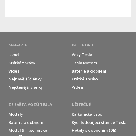
MAGAZÍN
KATEGORIE
Úvod
Vozy Tesla
Krátké zprávy
Tesla Motors
Videa
Baterie a dobíjení
Nejnovější články
Krátké zprávy
Nejčtenější články
Videa
ZE SVĚTA VOZŮ TESLA
UŽITEČNÉ
Modely
Kalkulačka úspor
Baterie a dobíjení
Rychlodobíjecí stanice Tesla
Model S – technické
Hotely s dobíjením (DE)