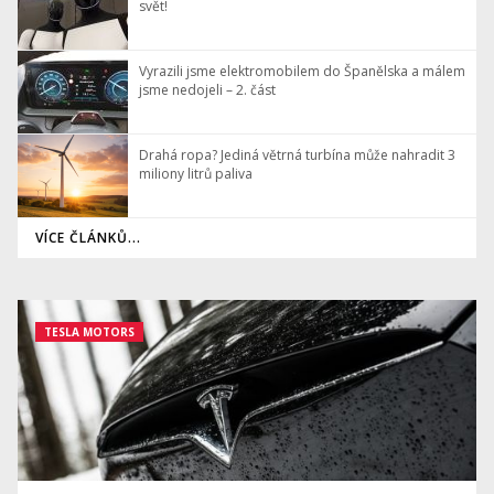
svět!
Vyrazili jsme elektromobilem do Španělska a málem
jsme nedojeli – 2. část
Drahá ropa? Jediná větrná turbína může nahradit 3
miliony litrů paliva
VÍCE ČLÁNKŮ...
TESLA MOTORS