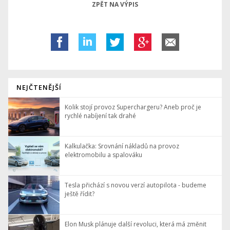
ZPĚT NA VÝPIS
NEJČTENĚJŠÍ
Kolik stojí provoz Superchargeru? Aneb proč je
rychlé nabíjení tak drahé
Kalkulačka: Srovnání nákladů na provoz
elektromobilu a spalováku
Tesla přichází s novou verzí autopilota - budeme
ještě řídit?
Elon Musk plánuje další revoluci, která má změnit