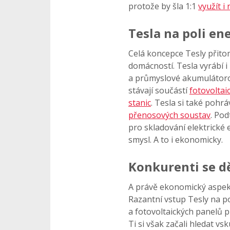
protože by šla 1:1
využít i
Tesla na poli en
Celá koncepce Tesly přito
domácností. Tesla vyrábí i
a průmyslové akumulátor
stávají součástí
fotovoltai
stanic
. Tesla si také pohrá
přenosových soustav
. Po
pro skladování elektrické 
smysl. A to i ekonomicky.
Konkurenti se dě
A právě ekonomický aspekt
Razantní vstup Tesly na po
a fotovoltaických panelů p
Ti si však začali hledat v