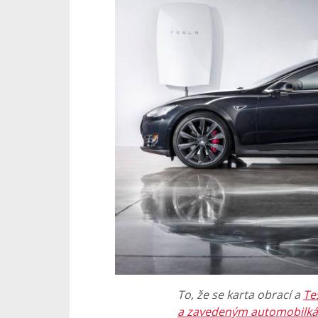
To, že se karta obrací a
Te
a zavedeným automobilk