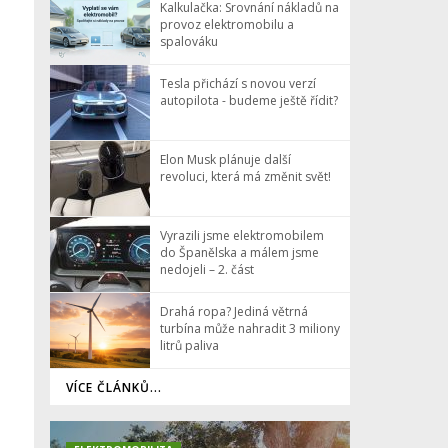
Kalkulačka: Srovnání nákladů na
provoz elektromobilu a
spalováku
Tesla přichází s novou verzí
autopilota - budeme ještě řídit?
Elon Musk plánuje další
revoluci, která má změnit svět!
Vyrazili jsme elektromobilem
do Španělska a málem jsme
nedojeli – 2. část
Drahá ropa? Jediná větrná
turbína může nahradit 3 miliony
litrů paliva
VÍCE ČLÁNKŮ...