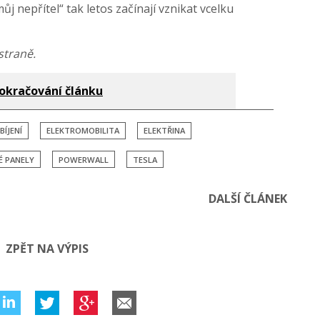
můj nepřítel“ tak letos začínají vznikat vcelku
straně.
okračování článku
BÍJENÍ
ELEKTROMOBILITA
ELEKTŘINA
É PANELY
POWERWALL
TESLA
DALŠÍ ČLÁNEK
ZPĚT NA VÝPIS