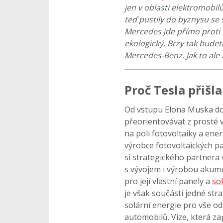
jen v oblasti elektromobil
teď pustily do byznysu se
Mercedes jde přímo proti 
ekologický. Brzy tak bude
Mercedes-Benz. Jak to ale
Proč Tesla přišl
Od vstupu Elona Muska do 
přeorientovávat z prosté
na poli fotovoltaiky a ene
výrobce fotovoltaických p
si strategického partnera
s vývojem i výrobou akumu
pro její vlastní panely a
so
je však součástí jedné str
solární energie pro vše od
automobilů. Vize, která z