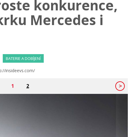
roste konkurence,
 krku Mercedes i
BATERIE A DOBÍJENÍ
p://insideevs.com/
1
2