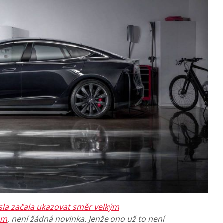
sla začala ukazovat směr velkým
ám
, není žádná novinka. Jenže ono už to není