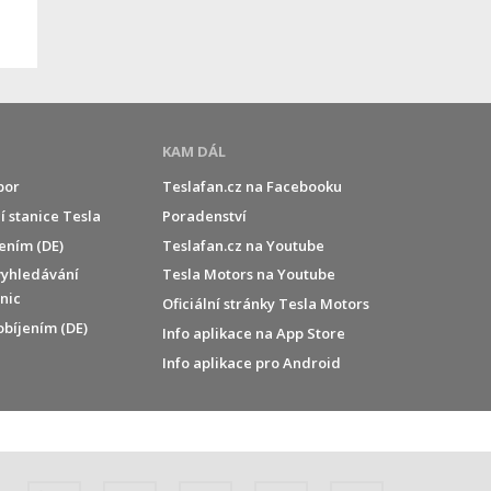
KAM DÁL
por
Teslafan.cz na Facebooku
í stanice Tesla
Poradenství
jením (DE)
Teslafan.cz na Youtube
vyhledávání
Tesla Motors na Youtube
anic
Oficiální stránky Tesla Motors
obíjením (DE)
Info aplikace na App Store
Info aplikace pro Android