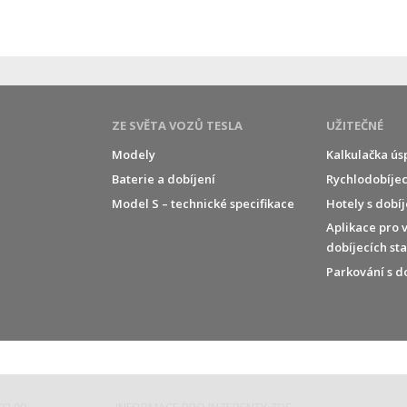
ZE SVĚTA VOZŮ TESLA
UŽITEČNÉ
Modely
Kalkulačka ús
Baterie a dobíjení
Rychlodobíjec
í
Model S – technické specifikace
Hotely s dobí
Aplikace pro 
dobíjecích st
Parkování s d