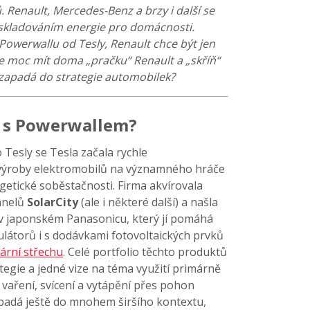
ů. Renault, Mercedes-Benz a brzy i další se
 skladováním energie pro domácnosti.
Powerwallu od Tesly, Renault chce být jen
te moc mít doma „pračku“ Renault a „skříň“
 zapadá do strategie automobilek?
a s Powerwallem?
Tesly se Tesla začala rychle
 výroby elektromobilů na významného hráče
rgetické soběstačnosti. Firma akvírovala
anelů
SolarCity
(ale i některé další) a našla
 v japonském Panasonicu, který jí pomáhá
látorů i s dodávkami fotovoltaických prvků
lární střechu
. Celé portfolio těchto produktů
ategie a jedné vize na téma využití primárně
 vaření, svícení a vytápění přes pohon
apadá ještě do mnohem širšího kontextu,