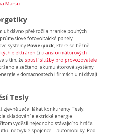
 na Marsu
.
ergetiky
m už dávno překročila hranice pouhých
 průmyslové fotovoltaické panely
ové systémy
Powerpack
, které se běžně
ckých elektráren
či
transformátorových
vá s tím, že
spustí služby pro provozovatele
dtrženo a sečteno, akumulátorové systémy
energie v domácnostech i firmách u ní dávají
sí Tesly
 zjevně začal lákat konkurenty Tesly.
le skladování elektrické energie
řitom vyděsil nejednoho stávajícího hráče.
skutku nezvyklé spojence – automobilky. Pod